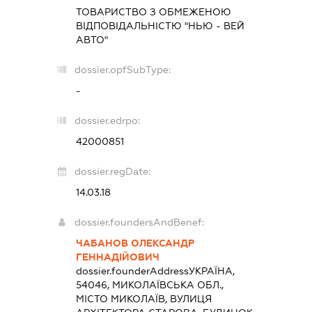
ТОВАРИСТВО З ОБМЕЖЕНОЮ
ВІДПОВІДАЛЬНІСТЮ "НЬЮ - ВЕЙ
АВТО"
dossier.opfSubType:
-
dossier.edrpo:
42000851
dossier.regDate:
14.03.18
dossier.foundersAndBenef:
ЧАБАНОВ ОЛЕКСАНДР
ГЕННАДІЙОВИЧ
dossier.founderAddress
УКРАЇНА,
54046, МИКОЛАЇВСЬКА ОБЛ.,
МІСТО МИКОЛАЇВ, ВУЛИЦЯ