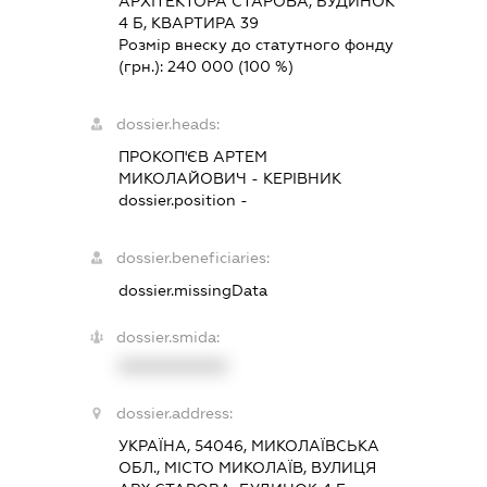
АРХІТЕКТОРА СТАРОВА, БУДИНОК
4 Б, КВАРТИРА 39
Розмір внеску до статутного фонду
(грн.):
240 000
(100 %)
dossier.heads:
ПРОКОП'ЄВ АРТЕМ
МИКОЛАЙОВИЧ
-
КЕРІВНИК
dossier.position -
dossier.beneficiaries:
dossier.missingData
dossier.smida:
XXXXXXXXXX
dossier.address:
УКРАЇНА, 54046, МИКОЛАЇВСЬКА
ОБЛ., МІСТО МИКОЛАЇВ, ВУЛИЦЯ