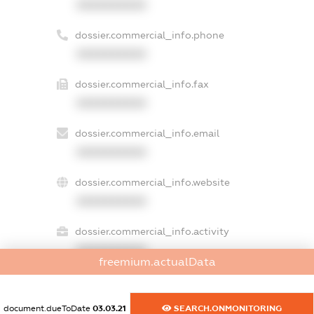
XXXXXXXXXX
dossier.commercial_info.phone
XXXXXXXXXX
dossier.commercial_info.fax
XXXXXXXXXX
dossier.commercial_info.email
XXXXXXXXXX
dossier.commercial_info.website
XXXXXXXXXX
dossier.commercial_info.activity
XXXXXXXXXX
freemium.actualData
document.dueToDate
03.03.21
SEARCH.ONMONITORING
freemium.exampleText_1