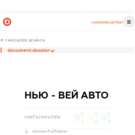
CAHEADER.GETTEST
CAHEADER.SEARCH
document.dossier
НЬЮ - ВЕЙ АВТО
riskFactors.title
0
0
0
dossier.fullName: