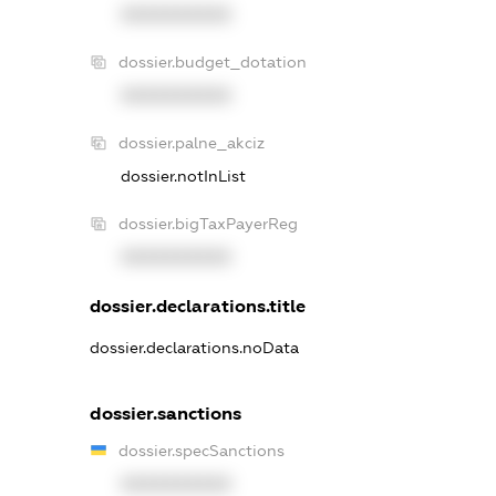
XXXXXXXXXX
dossier.budget_dotation
XXXXXXXXXX
dossier.palne_akciz
dossier.notInList
dossier.bigTaxPayerReg
XXXXXXXXXX
dossier.declarations.title
dossier.declarations.noData
dossier.sanctions
dossier.specSanctions
XXXXXXXXXX