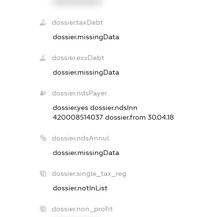
XXXXXXXXXX
dossier.taxDebt
dossier.missingData
dossier.esvDebt
dossier.missingData
dossier.ndsPayer
dossier.yes
dossier.ndsInn
420008514037
dossier.from 30.04.18
dossier.ndsAnnul
dossier.missingData
dossier.single_tax_reg
dossier.notInList
dossier.non_profit