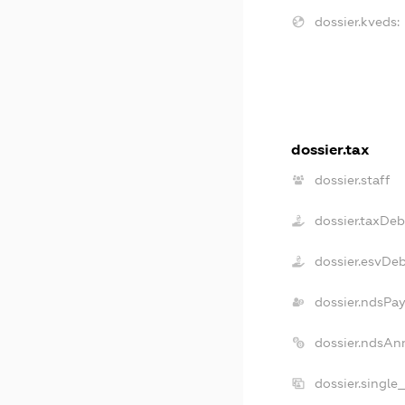
dossier.kveds:
dossier.tax
dossier.staff
dossier.taxDeb
dossier.esvDe
dossier.ndsPay
dossier.ndsAn
dossier.single