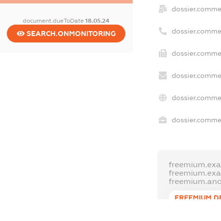
dossier.comme
document.dueToDate
18.05.24
dossier.comme
SEARCH.ONMONITORING
dossier.commer
dossier.commer
dossier.commer
dossier.commer
freemium.exa
freemium.ex
freemium.an
FREEMIUM.D