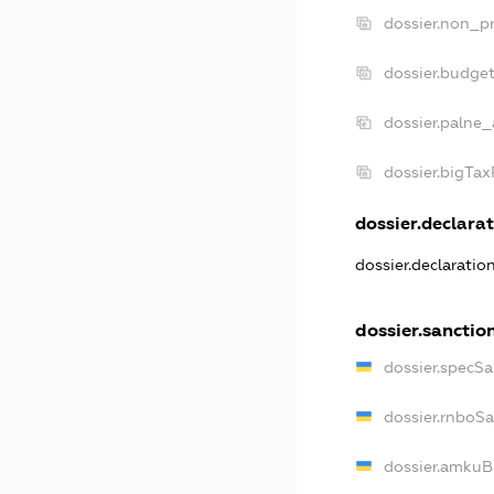
dossier.non_pr
dossier.budge
dossier.palne_
dossier.bigTa
dossier.declarat
dossier.declaratio
dossier.sanctio
dossier.specSa
dossier.rnboS
dossier.amkuB