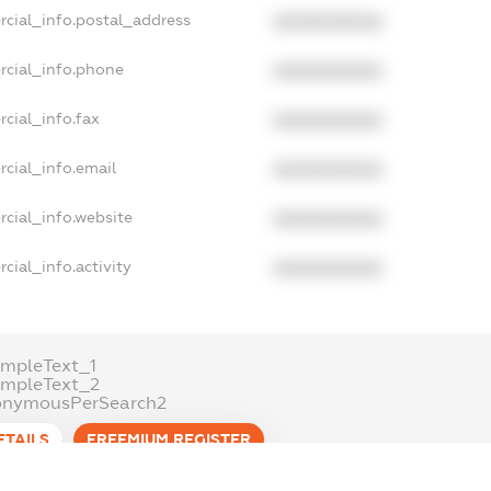
rcial_info.postal_address
XXXXXXXXXX
rcial_info.phone
XXXXXXXXXX
cial_info.fax
XXXXXXXXXX
cial_info.email
XXXXXXXXXX
cial_info.website
XXXXXXXXXX
cial_info.activity
XXXXXXXXXX
mpleText_1
ampleText_2
onymousPerSearch2
ETAILS
FREEMIUM.REGISTER