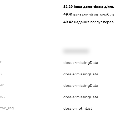
52.29
інша допоміжна діяльн
49.41
вантажний автомобіль
49.42
надання послуг перев
XXXXXXXXXX
t
dossier.missingData
bt
dossier.missingData
er
dossier.missingData
nul
dossier.missingData
_tax_reg
dossier.notInList