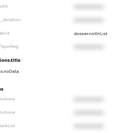
ofit
XXXXXXXXXX
t_dotation
XXXXXXXXXX
akciz
dossier.notInList
xPayerReg
XXXXXXXXXX
ions.title
ns.noData
ns
nctions
XXXXXXXXXX
anctions
XXXXXXXXXX
lackList
XXXXXXXXXX