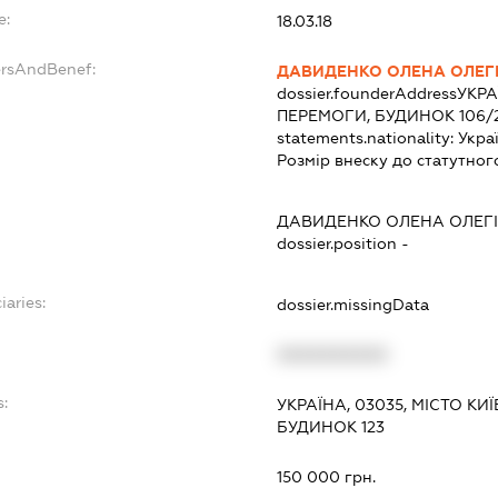
e:
18.03.18
ersAndBenef:
ДАВИДЕНКО ОЛЕНА ОЛЕГ
dossier.founderAddress
УКРА
ПЕРЕМОГИ, БУДИНОК 106/2
statements.nationality:
Укра
Розмір внеску до статутног
ДАВИДЕНКО ОЛЕНА ОЛЕГ
dossier.position -
iaries:
dossier.missingData
XXXXXXXXXX
:
УКРАЇНА, 03035, МІСТО К
БУДИНОК 123
150 000 грн.