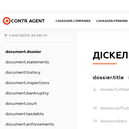
CONTR AGENT
CAHEADER.COMPANIES
CAHEADER.PERSONS
CAHEADER.SEARCH
document.dossier
ДІСКЕЛ
document.statements
document.history
dossier.title
document.inspections
dossier.fullNa
document.bankruptcy
document.court
dossier.opfSu
document.taxdebts
dossier.edrpo:
document.enforcements