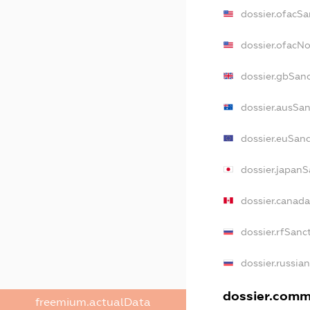
dossier.ofacSa
dossier.ofacN
dossier.gbSan
dossier.ausSan
dossier.euSanc
dossier.japanS
dossier.canad
dossier.rfSanc
dossier.russia
dossier.comme
freemium.actualData