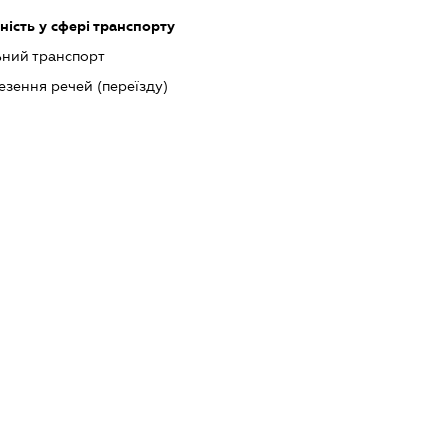
ість у сфері транспорту
ний транспорт
езення речей (переїзду)