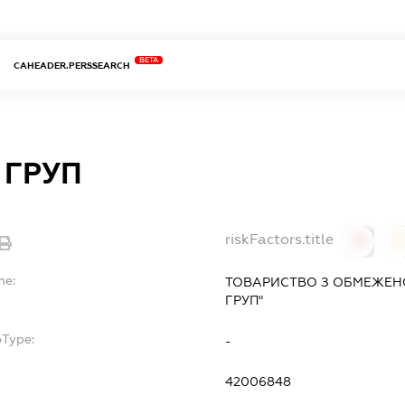
BETA
CAHEADER.PERSSEARCH
 ГРУП
riskFactors.title
0
0
me:
ТОВАРИСТВО З ОБМЕЖЕНО
ГРУП"
bType:
-
42006848