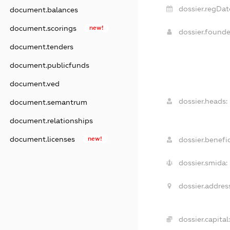
dossier.regDat
document.balances
document.scorings
new!
dossier.found
document.tenders
document.publicfunds
document.ved
dossier.heads:
document.semantrum
document.relationships
document.licenses
new!
dossier.benefic
dossier.smida:
dossier.address
dossier.capital: