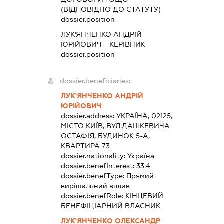
(ВІДПОВІДНО ДО СТАТУТУ)
dossier.position -
ЛУК'ЯНЧЕНКО АНДРІЙ
ЮРІЙОВИЧ
-
КЕРІВНИК
dossier.position -
dossier.beneficiaries:
ЛУК'ЯНЧЕНКО АНДРІЙ
ЮРІЙОВИЧ
dossier.address:
УКРАЇНА, 02125,
МІСТО КИЇВ, ВУЛ.ДАШКЕВИЧА
ОСТАФІЯ, БУДИНОК 5-А,
КВАРТИРА 73
dossier.nationality:
Україна
dossier.benefInterest:
33.4
dossier.benefType:
Прямий
вирішальний вплив
dossier.benefRole:
КІНЦЕВИЙ
БЕНЕФІЦІАРНИЙ ВЛАСНИК
ЛУК'ЯНЧЕНКО ОЛЕКСАНДР