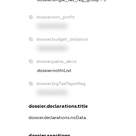
dossier.non_profit
XXXXXXXXXX
dossier.budget_dotation
XXXXXXXXXX
dossier.palne_akciz
dossier.notInList
dossier.bigTaxPayerReg
XXXXXXXXXX
dossier.declarations.title
dossier.declarations.noData
dossier.sanctions