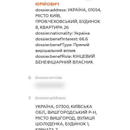
ЮРІЙОВИЧ
dossier.address:
УКРАЇНА, 01054,
МІСТО КИЇВ,
ПРОВ.ЧЕХОВСЬКИЙ, БУДИНОК
8, КВАРТИРА 26
dossier.nationality:
Україна
dossier.benefInterest:
66.6
dossier.benefType:
Прямий
вирішальний вплив
dossier.benefRole:
КІНЦЕВИЙ
БЕНЕФІЦІАРНИЙ ВЛАСНИК
dossier.smida:
XXXXXXXXXX
dossier.address:
УКРАЇНА, 07300, КИЇВСЬКА
ОБЛ., ВИШГОРОДСЬКИЙ Р-Н,
МІСТО ВИШГОРОД, ВУЛИЦЯ
ШОЛУДЕНКА, БУДИНОК 1,
КІМНАТА 7