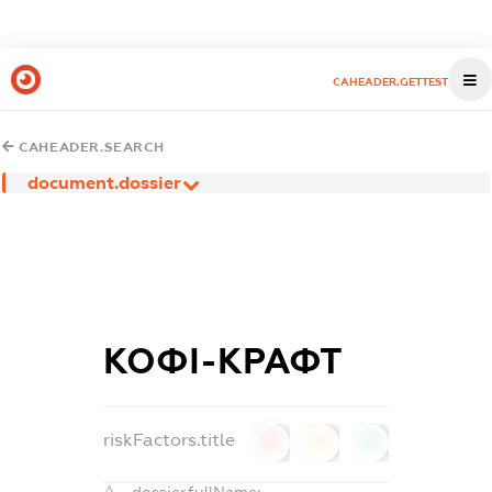
CAHEADER.GETTEST
CAHEADER.SEARCH
document.dossier
КОФІ-КРАФТ
riskFactors.title
0
0
0
dossier.fullName: