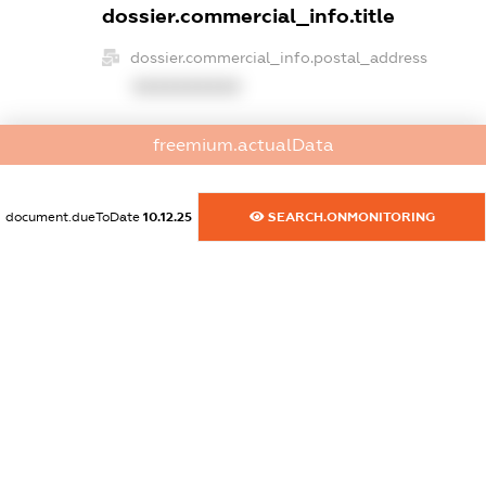
dossier.commercial_info.title
dossier.commercial_info.postal_address
XXXXXXXXXX
dossier.commercial_info.phone
freemium.actualData
XXXXXXXXXX
dossier.commercial_info.fax
document.dueToDate
10.12.25
SEARCH.ONMONITORING
XXXXXXXXXX
dossier.commercial_info.email
XXXXXXXXXX
dossier.commercial_info.website
XXXXXXXXXX
dossier.commercial_info.activity
XXXXXXXXXX