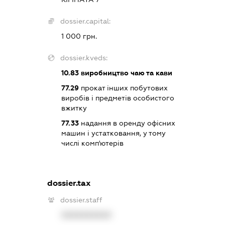
dossier.capital:
1 000 грн.
dossier.kveds:
10.83
виробництво чаю та кави
77.29
прокат інших побутових
виробів і предметів особистого
вжитку
77.33
надання в оренду офісних
машин і устатковання, у тому
числі комп'ютерів
dossier.tax
dossier.staff
XXXXXXXXXX