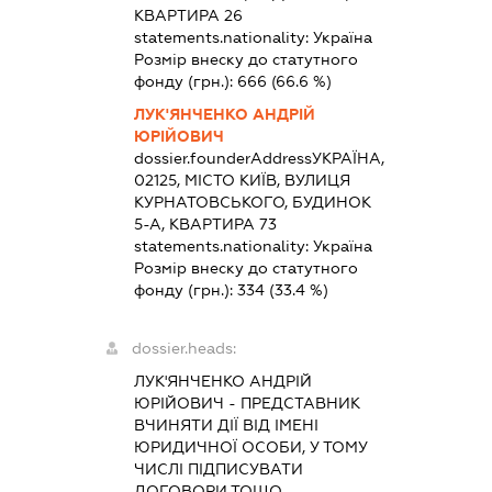
КВАРТИРА 26
statements.nationality:
Україна
Розмір внеску до статутного
фонду (грн.):
666
(66.6 %)
ЛУК'ЯНЧЕНКО АНДРІЙ
ЮРІЙОВИЧ
dossier.founderAddress
УКРАЇНА,
02125, МІСТО КИЇВ, ВУЛИЦЯ
КУРНАТОВСЬКОГО, БУДИНОК
5-А, КВАРТИРА 73
statements.nationality:
Україна
Розмір внеску до статутного
фонду (грн.):
334
(33.4 %)
dossier.heads:
ЛУК'ЯНЧЕНКО АНДРІЙ
ЮРІЙОВИЧ
-
ПРЕДСТАВНИК
ВЧИНЯТИ ДІЇ ВІД ІМЕНІ
ЮРИДИЧНОЇ ОСОБИ, У ТОМУ
ЧИСЛІ ПІДПИСУВАТИ
ДОГОВОРИ ТОЩО