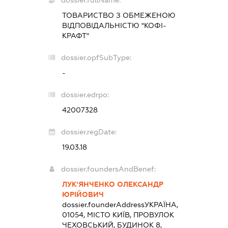
ТОВАРИСТВО З ОБМЕЖЕНОЮ
ВІДПОВІДАЛЬНІСТЮ "КОФІ-
КРАФТ"
dossier.opfSubType:
-
dossier.edrpo:
42007328
dossier.regDate:
19.03.18
dossier.foundersAndBenef:
ЛУК'ЯНЧЕНКО ОЛЕКСАНДР
ЮРІЙОВИЧ
dossier.founderAddress
УКРАЇНА,
01054, МІСТО КИЇВ, ПРОВУЛОК
ЧЕХОВСЬКИЙ, БУДИНОК 8,