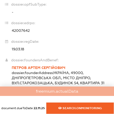
dossier.opfSubType:
-
dossier.edrpo:
42007642
dossier.regDate:
19.03.18
dossier.foundersAndBenef:
ПЕТРОВ АРТЕМ СЕРГІЙОВИЧ
dossier.founderAddress
УКРАЇНА, 49000,
ДНІПРОПЕТРОВСЬКА ОБЛ., МІСТО ДНІПРО,
ВУЛ.СТАРОКОЗАЦЬКА, БУДИНОК 54, КВАРТИРА 31
statements.nationality:
Україна
freemium.actualData
Розмір внеску до статутного фонду (грн.):
5 000
(10
%)
МИРГОРОД ОКСАНА ПЕТРІВНА
document.dueToDate
22.11.25
SEARCH.ONMONITORING
dossier.founderAddress
УКРАЇНА, 01014, МІСТО КИЇВ,