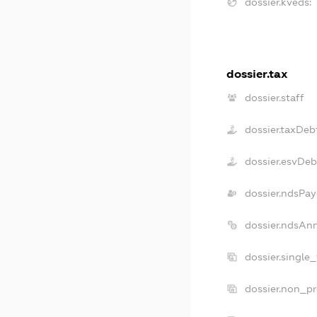
dossier.kveds:
dossier.tax
dossier.staff
dossier.taxDeb
dossier.esvDeb
dossier.ndsPay
dossier.ndsAn
dossier.single
dossier.non_pr