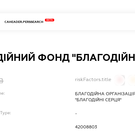
BETA
CAHEADER.PERSSEARCH
ІЙНИЙ ФОНД "БЛАГОДІЙНІ
riskFactors.title
0
0
me:
БЛАГОДІЙНА ОРГАНІЗАЦІ
"БЛАГОДІЙНІ СЕРЦЯ"
bType:
-
42008803