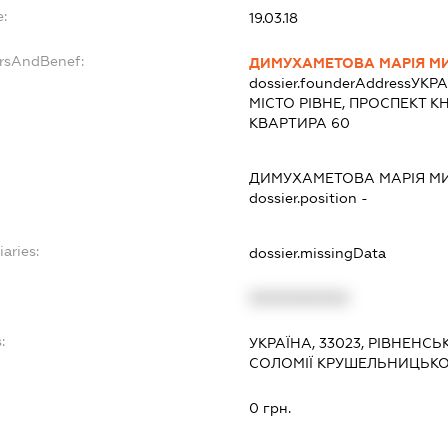
e:
19.03.18
ersAndBenef:
ДИМУХАМЕТОВА МАРІЯ М
dossier.founderAddress
УКРА
МІСТО РІВНЕ, ПРОСПЕКТ К
КВАРТИРА 60
ДИМУХАМЕТОВА МАРІЯ М
dossier.position -
iaries:
dossier.missingData
XXXXXXXXXX
:
УКРАЇНА, 33023, РІВНЕНСЬ
СОЛОМІЇ КРУШЕЛЬНИЦЬКОЇ
0 грн.