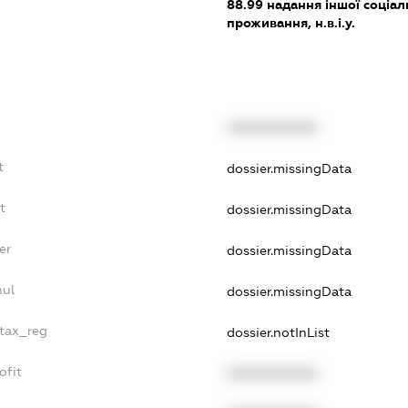
88.99
надання іншої соціал
проживання, н.в.і.у.
XXXXXXXXXX
t
dossier.missingData
t
dossier.missingData
er
dossier.missingData
nul
dossier.missingData
_tax_reg
dossier.notInList
ofit
XXXXXXXXXX