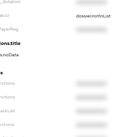
t_dotation
XXXXXXXXXX
akciz
dossier.notInList
xPayerReg
XXXXXXXXXX
ons.title
ns.noData
ns
nctions
XXXXXXXXXX
nctions
XXXXXXXXXX
ackList
XXXXXXXXXX
nctions
XXXXXXXXXX