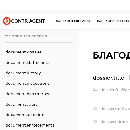
CONTR AGENT
CAHEADER.COMPANIES
CAHEADER.PERSONS
CAHEADER.SEARCH
document.dossier
БЛАГОД
document.statements
document.history
dossier.title
document.inspections
dossier.fullNa
document.bankruptcy
document.court
dossier.opfSu
document.taxdebts
dossier.edrpo:
document.enforcements