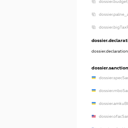
dossier.budge
dossier.palne_
dossier.bigTa
dossier.declarati
dossier.declaratio
dossier.sanctio
dossier.specSa
dossier.rnboSa
dossier.amkuBl
dossier.ofacSa