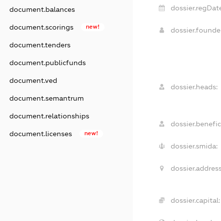
dossier.regDat
document.balances
document.scorings
new!
dossier.found
document.tenders
document.publicfunds
document.ved
dossier.heads:
document.semantrum
document.relationships
dossier.benefic
document.licenses
new!
dossier.smida:
dossier.address
dossier.capital: