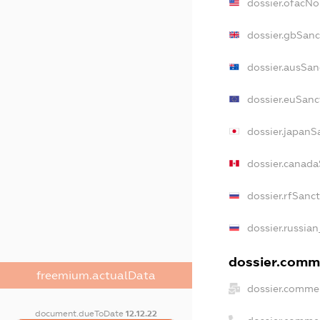
dossier.ofacN
dossier.gbSanc
dossier.ausSan
dossier.euSanc
dossier.japanS
dossier.canad
dossier.rfSanc
dossier.russian
dossier.comme
freemium.actualData
dossier.commer
document.dueToDate
12.12.22