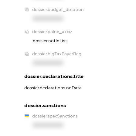
dossier.budget_dotation
XXXXXXXXXX
dossier.palne_akciz
dossier.notInList
dossier.bigTaxPayerReg
XXXXXXXXXX
dossier.declarations.title
dossier.declarations.noData
dossier.sanctions
dossier.specSanctions
XXXXXXXXXX