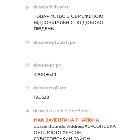
dossier.fullName:
ТОВАРИСТВО З ОБМЕЖЕНОЮ
ВІДПОВІДАЛЬНІСТЮ
ДОБОВО
ПІВДЕНЬ
dossier.opfSubType:
-
dossier.edrpo:
42009634
dossier.regDate:
19.03.18
dossier.foundersAndBenef:
МАК ВАЛЕНТИНА ГНАТІВНА
dossier.founderAddress
ХЕРСОНСЬКА
ОБЛ., МІСТО ХЕРСОН,
СУВОРОВСЬКИЙ РАЙОН