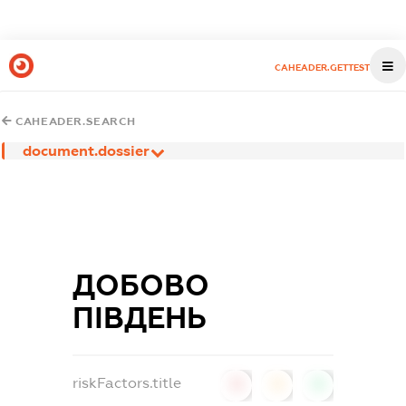
CAHEADER.GETTEST
CAHEADER.SEARCH
document.dossier
ДОБОВО
ПІВДЕНЬ
riskFactors.title
0
0
0