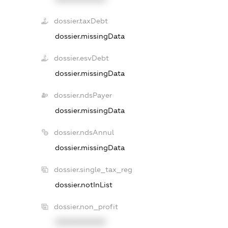
dossier.taxDebt
dossier.missingData
dossier.esvDebt
dossier.missingData
dossier.ndsPayer
dossier.missingData
dossier.ndsAnnul
dossier.missingData
dossier.single_tax_reg
dossier.notInList
dossier.non_profit
XXXXXXXXXX