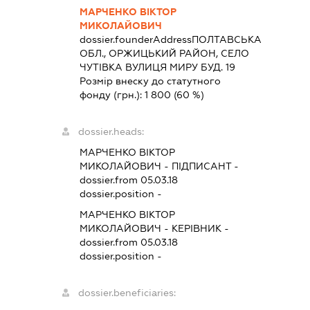
МАРЧЕНКО ВІКТОР
МИКОЛАЙОВИЧ
dossier.founderAddress
ПОЛТАВСЬКА
ОБЛ., ОРЖИЦЬКИЙ РАЙОН, СЕЛО
ЧУТІВКА ВУЛИЦЯ МИРУ БУД. 19
Розмір внеску до статутного
фонду (грн.):
1 800
(60 %)
dossier.heads:
МАРЧЕНКО ВІКТОР
МИКОЛАЙОВИЧ
-
ПІДПИСАНТ
-
dossier.from 05.03.18
dossier.position -
МАРЧЕНКО ВІКТОР
МИКОЛАЙОВИЧ
-
КЕРІВНИК
-
dossier.from 05.03.18
dossier.position -
dossier.beneficiaries: