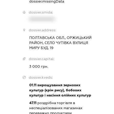
dossier.missingData
dossier.smida:
XXXXXXXXXX
dossier.address:
ПОЛТАВСЬКА ОБЛ., ОРЖИЦЬКИЙ
РАЙОН, СЕЛО ЧУТІВКА ВУЛИЦЯ
МИРУ БУД. 19
dossier.capital:
3 000 грн.
dossier.kveds:
01.11
вирощування зернових
культур (крім рису), бобових
культур і насіння олійних культур
47.11
роздрібна торгівля в
неспеціалізованих магазинах
переважно продуктами