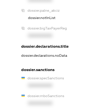
XXXXXXXXXX
dossier.palne_akciz
dossier.notInList
dossier.bigTaxPayerReg
XXXXXXXXXX
dossier.declarations.title
dossier.declarations.noData
dossier.sanctions
dossier.specSanctions
XXXXXXXXXX
dossier.rnboSanctions
XXXXXXXXXX