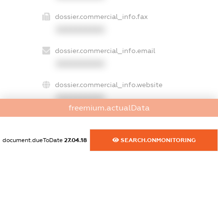
dossier.commercial_info.fax
XXXXXXXXXX
dossier.commercial_info.email
XXXXXXXXXX
dossier.commercial_info.website
XXXXXXXXXX
freemium.actualData
dossier.commercial_info.activity
XXXXXXXXXX
document.dueToDate
27.04.18
SEARCH.ONMONITORING
freemium.exampleText_1
freemium.exampleText_2
freemium.anonymousPerSearch2
FREEMIUM.DETAILS