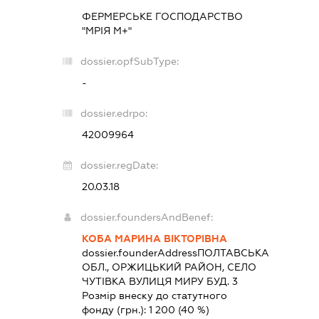
ФЕРМЕРСЬКЕ ГОСПОДАРСТВО
"МРІЯ М+"
dossier.opfSubType:
-
dossier.edrpo:
42009964
dossier.regDate:
20.03.18
dossier.foundersAndBenef:
КОБА МАРИНА ВІКТОРІВНА
dossier.founderAddress
ПОЛТАВСЬКА
ОБЛ., ОРЖИЦЬКИЙ РАЙОН, СЕЛО
ЧУТІВКА ВУЛИЦЯ МИРУ БУД. 3
Розмір внеску до статутного
фонду (грн.):
1 200
(40 %)