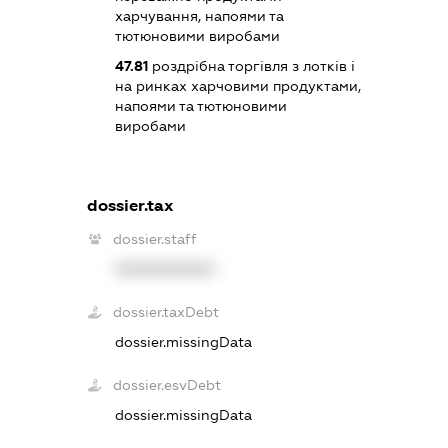
харчування, напоями та
тютюновими виробами
47.81
роздрібна торгівля з лотків і
на ринках харчовими продуктами,
напоями та тютюновими
виробами
dossier.tax
dossier.staff
XXXXXXXXXX
dossier.taxDebt
dossier.missingData
dossier.esvDebt
dossier.missingData