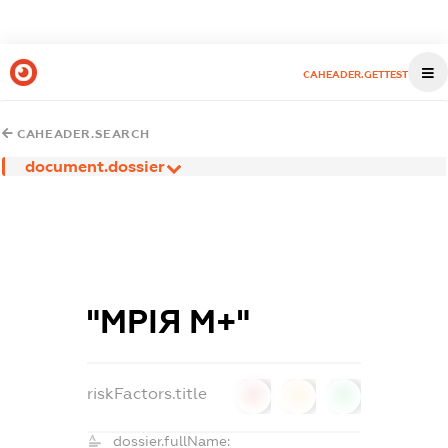
CAHEADER.GETTEST
CAHEADER.SEARCH
document.dossier
"МРІЯ М+"
riskFactors.title
0
0
0
dossier.fullName: