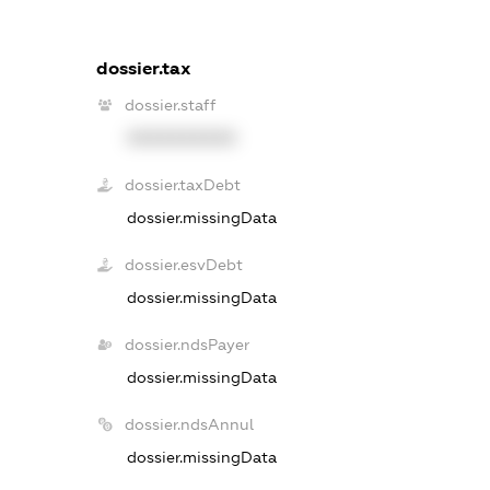
dossier.tax
dossier.staff
XXXXXXXXXX
dossier.taxDebt
dossier.missingData
dossier.esvDebt
dossier.missingData
dossier.ndsPayer
dossier.missingData
dossier.ndsAnnul
dossier.missingData