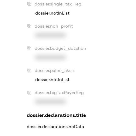
dossier.single_tax_reg
dossier.notInList
dossier.non_profit
XXXXXXXXXX
dossier.budget_dotation
XXXXXXXXXX
dossier.palne_akciz
dossier.notInList
dossier.bigTaxPayerReg
XXXXXXXXXX
dossier.declarations.title
dossier.declarations.noData