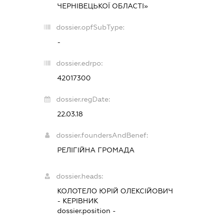
ЧЕРНІВЕЦЬКОЇ ОБЛАСТІ»
dossier.opfSubType:
-
dossier.edrpo:
42017300
dossier.regDate:
22.03.18
dossier.foundersAndBenef:
РЕЛІГІЙНА ГРОМАДА
dossier.heads:
КОЛОТЕЛО ЮРІЙ ОЛЕКСІЙОВИЧ
-
КЕРІВНИК
dossier.position -