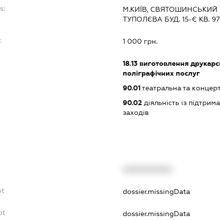
s:
М.КИЇВ, СВЯТОШИНСЬКИЙ
ТУПОЛЄВА БУД. 15-Є КВ. 97
:
1 000 грн.
18.13
виготовлення друкарсь
поліграфічних послуг
90.01
театральна та концерт
90.02
діяльність із підтрим
заходів
XXXXXXXXXX
bt
dossier.missingData
bt
dossier.missingData