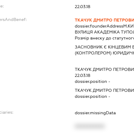
e:
22.03.18
ersAndBenef:
ТКАЧУК ДМИТРО ПЕТРОВ
dossier.founderAddress
М.К
ВУЛИЦЯ АКАДЕМІКА ТУПОЛЄ
Розмір внеску до статутног
ЗАСНОВНИК Є КІНЦЕВИМ 
(КОНТРОЛЕРОМ) ЮРИДИЧ
ТКАЧУК ДМИТРО ПЕТРОВ
22.03.18
dossier.position -
ТКАЧУК ДМИТРО ПЕТРОВ
dossier.position -
iaries:
dossier.missingData
XXXXXXXXXX