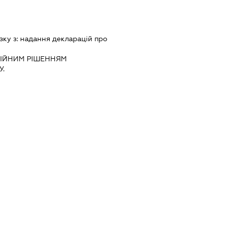
зку з:
надання декларацiй про
IЙНИМ РIШЕННЯМ
.