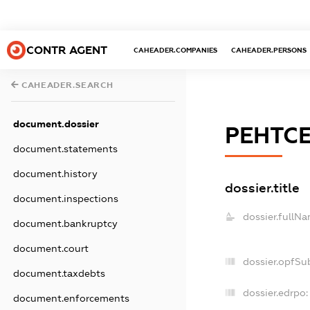
CONTR AGENT
CAHEADER.COMPANIES
CAHEADER.PERSONS
CAHEADER.SEARCH
document.dossier
РЕНТСЕ
document.statements
document.history
dossier.title
document.inspections
dossier.fullNa
document.bankruptcy
document.court
dossier.opfSu
document.taxdebts
dossier.edrpo:
document.enforcements