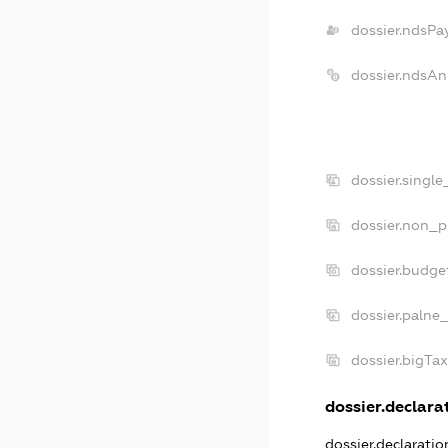
dossier.ndsPa
dossier.ndsAn
dossier.singl
dossier.non_p
dossier.budge
dossier.palne
dossier.bigTa
dossier.declarat
dossier.declarati