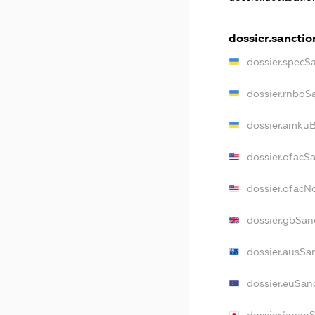
dossier.sanctio
dossier.specS
dossier.rnboS
dossier.amkuB
dossier.ofacS
dossier.ofac
dossier.gbSan
dossier.ausSa
dossier.euSan