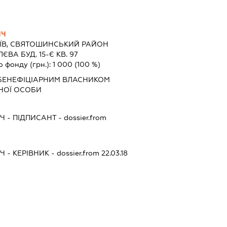
ИЧ
ИЇВ, СВЯТОШИНСЬКИЙ РАЙОН
ВА БУД. 15-Є КВ. 97
о фонду (грн.):
1 000
(100 %)
БЕНЕФІЦІАРНИМ ВЛАСНИКОМ
НОЇ ОСОБИ
ИЧ
-
ПІДПИСАНТ
- dossier.from
ИЧ
-
КЕРІВНИК
- dossier.from 22.03.18