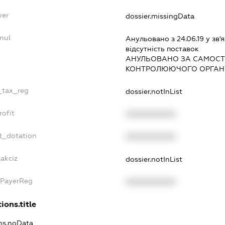
yer
dossier.missingData
nul
Анульовано з 24.06.19 у зв'я
вiдсутнiсть поставок
АНУЛЬОВАНО ЗА САМОСТ
КОНТРОЛЮЮЧОГО ОРГАНУ
e_tax_reg
dossier.notInList
rofit
XXXXXXXXXX
t_dotation
XXXXXXXXXX
_akciz
dossier.notInList
xPayerReg
XXXXXXXXXX
ions.title
ons.noData