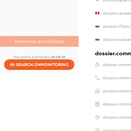
dossier.japan
dossier.canad
dossier.rfSanc
dossier.russia
freemium.actualData
dossier.comme
document.dueToDate
28.04.18
dossier.comme
SEARCH.ONMONITORING
dossier.comme
dossier.comme
dossier.comme
dossier.comme
dossier.commer