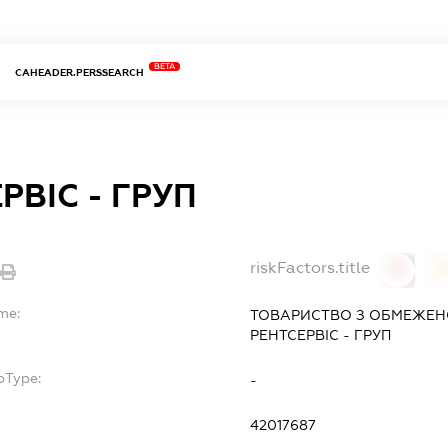
BETA
CAHEADER.PERSSEARCH
РВІС - ГРУП
riskFactors.title
0
me:
ТОВАРИСТВО З ОБМЕЖЕН
РЕНТСЕРВІС - ГРУП
bType:
-
42017687