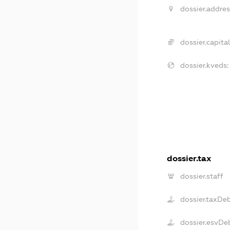
dossier.addres
dossier.capital
dossier.kveds:
dossier.tax
dossier.staff
dossier.taxDe
dossier.esvDe