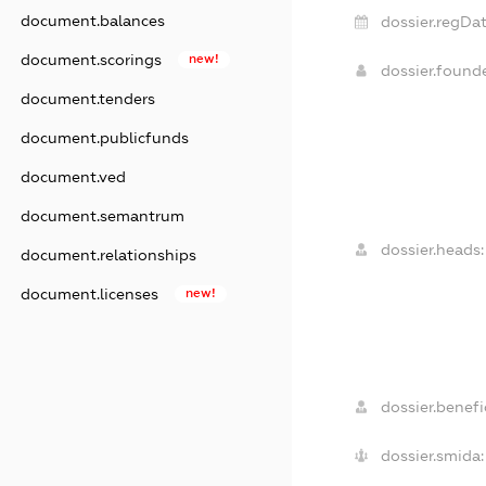
document.balances
dossier.regDat
document.scorings
new!
dossier.found
document.tenders
document.publicfunds
document.ved
document.semantrum
dossier.heads:
document.relationships
document.licenses
new!
dossier.benefic
dossier.smida: