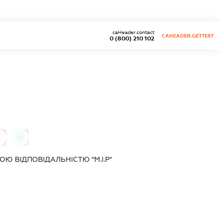
caHeader.contact
CAHEADER.GETTEST
0 (800) 210 102
0
0
Ю ВІДПОВІДАЛЬНІСТЮ "М.І.Р"