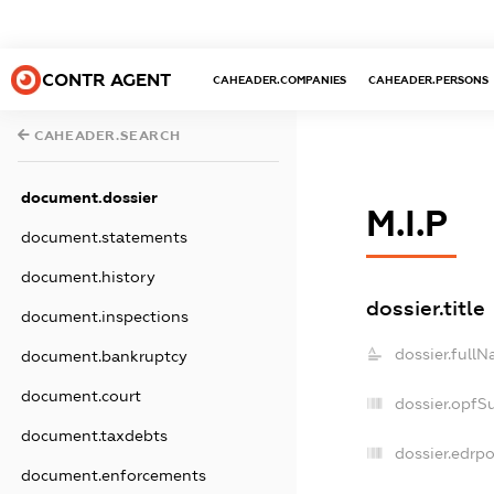
CONTR AGENT
CAHEADER.COMPANIES
CAHEADER.PERSONS
CAHEADER.SEARCH
document.dossier
М.І.Р
document.statements
document.history
dossier.title
document.inspections
dossier.fullN
document.bankruptcy
document.court
dossier.opfS
document.taxdebts
dossier.edrpo
document.enforcements