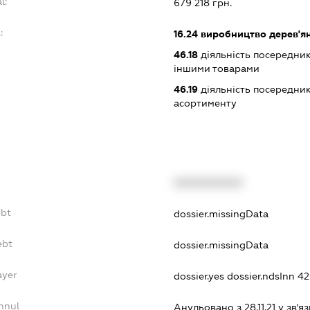
l:
679 218 грн.
:
16.24
виробництво дерев'ян
46.18
діяльність посередникі
іншими товарами
46.19
діяльність посередник
асортименту
XXXXXXXXXX
ebt
dossier.missingData
ebt
dossier.missingData
ayer
dossier.yes
dossier.ndsInn 4
nnul
Анульовано з 28.11.21 у зв'яз