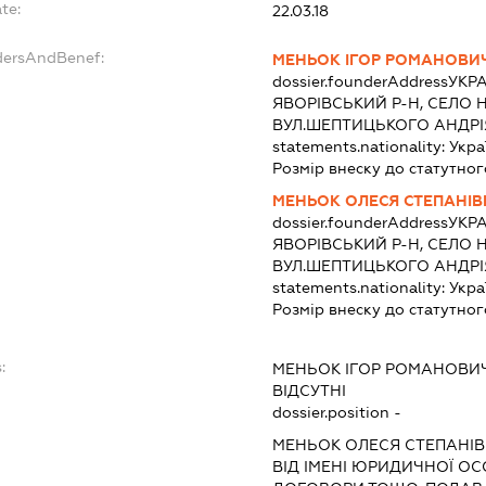
te:
22.03.18
dersAndBenef:
МЕНЬОК ІГОР РОМАНОВИ
dossier.founderAddress
УКРА
ЯВОРІВСЬКИЙ Р-Н, СЕЛО 
ВУЛ.ШЕПТИЦЬКОГО АНДРІ
statements.nationality:
Укра
Розмір внеску до статутног
МЕНЬОК ОЛЕСЯ СТЕПАНІВ
dossier.founderAddress
УКРА
ЯВОРІВСЬКИЙ Р-Н, СЕЛО 
ВУЛ.ШЕПТИЦЬКОГО АНДРІ
statements.nationality:
Укра
Розмір внеску до статутног
:
МЕНЬОК ІГОР РОМАНОВИ
ВІДСУТНІ
dossier.position -
МЕНЬОК ОЛЕСЯ СТЕПАНІ
ВІД ІМЕНІ ЮРИДИЧНОЇ ОС