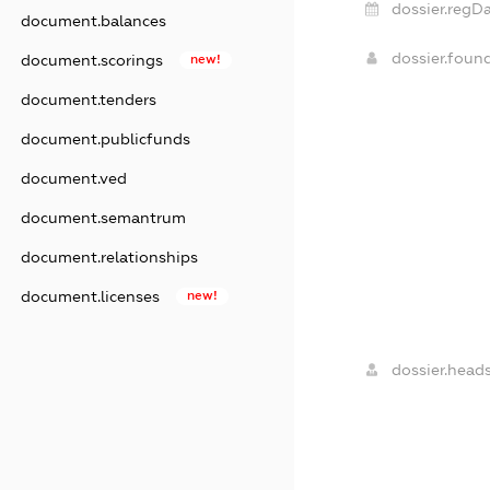
dossier.regDa
document.balances
dossier.foun
document.scorings
new!
document.tenders
document.publicfunds
document.ved
document.semantrum
document.relationships
document.licenses
new!
dossier.heads