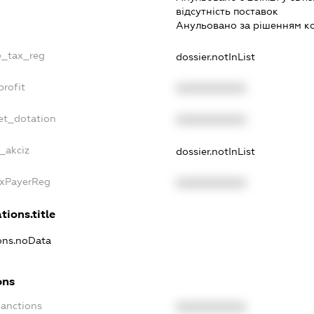
вiдсутнiсть поставок
Анульовано за рiшенням к
le_tax_reg
dossier.notInList
profit
XXXXXXXXXX
et_dotation
XXXXXXXXXX
e_akciz
dossier.notInList
axPayerReg
XXXXXXXXXX
tions.title
ions.noData
ons
Sanctions
XXXXXXXXXX