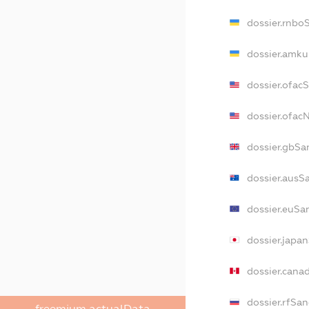
dossier.rnbo
dossier.amku
dossier.ofac
dossier.ofa
dossier.gbSa
dossier.ausS
dossier.euSa
dossier.japa
dossier.cana
dossier.rfSa
freemium.actualData