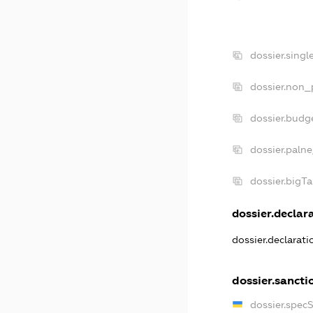
dossier.sing
dossier.non_
dossier.budg
dossier.paln
dossier.bigT
dossier.declara
dossier.declarat
dossier.sancti
dossier.spec