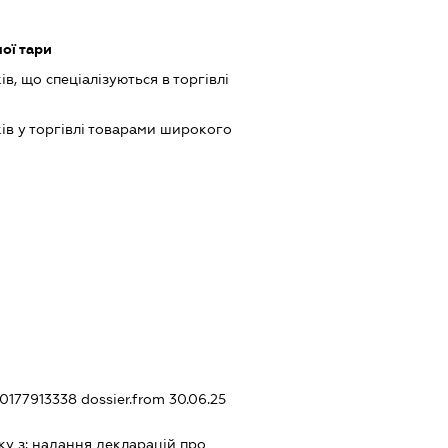
ої тари
в, що спеціалізуються в торгівлі
ів у торгівлі товарами широкого
20177913338
dossier.from 30.06.25
ку з:
надання декларацiй про