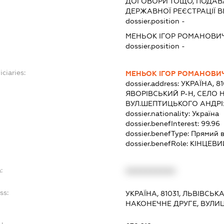
ДОГОВОРИ ТОЩО, ПОДАВ
ДЕРЖАВНОЇ РЕЄСТРАЦІЇ В
dossier.position -
МЕНЬОК ІГОР РОМАНОВИ
dossier.position -
iciaries:
МЕНЬОК ІГОР РОМАНОВИ
dossier.address:
УКРАЇНА, 81
ЯВОРІВСЬКИЙ Р-Н, СЕЛО 
ВУЛ.ШЕПТИЦЬКОГО АНДРІ
dossier.nationality:
Україна
dossier.benefInterest:
99.96
dossier.benefType:
Прямий в
dossier.benefRole:
КІНЦЕВИ
:
XXXXXXXXXX
ss:
УКРАЇНА, 81031, ЛЬВІВСЬК
НАКОНЕЧНЕ ДРУГЕ, ВУЛИ