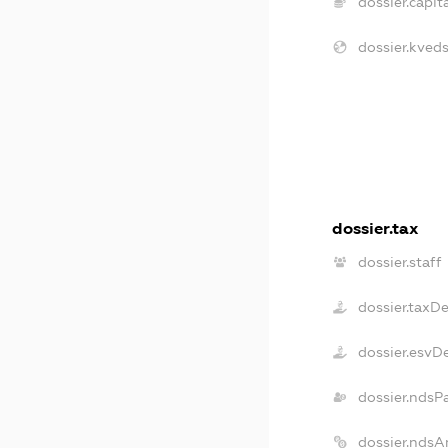
dossier.capita
dossier.kveds
dossier.tax
dossier.staff
dossier.taxD
dossier.esvD
dossier.ndsP
dossier.ndsA