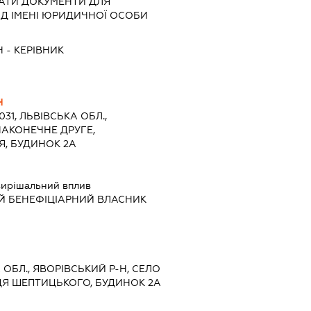
АТИ ДОКУМЕНТИ ДЛЯ
ІД ІМЕНІ ЮРИДИЧНОЇ ОСОБИ
Ч
-
КЕРІВНИК
Ч
031, ЛЬВІВСЬКА ОБЛ.,
НАКОНЕЧНЕ ДРУГЕ,
Я, БУДИНОК 2А
ирішальний вплив
Й БЕНЕФІЦІАРНИЙ ВЛАСНИК
А ОБЛ., ЯВОРІВСЬКИЙ Р-Н, СЕЛО
ЦЯ ШЕПТИЦЬКОГО, БУДИНОК 2А