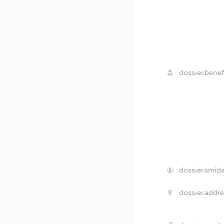
dossier.benef
dossier.smida
dossier.addre