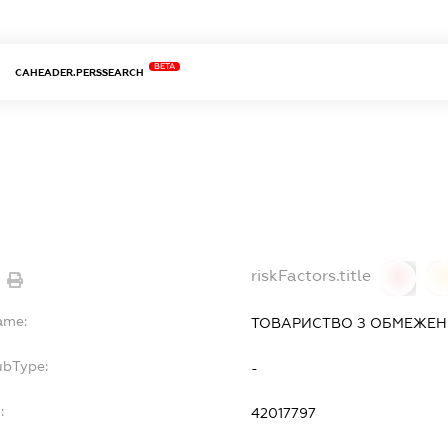
BETA
CAHEADER.PERSSEARCH
riskFactors.title
0
ame:
ТОВАРИСТВО З ОБМЕЖЕНО
ubType:
-
:
42017797