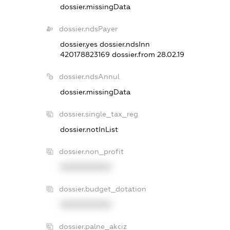
dossier.missingData
dossier.ndsPayer
dossier.yes
dossier.ndsInn
420178823169
dossier.from 28.02.19
dossier.ndsAnnul
dossier.missingData
dossier.single_tax_reg
dossier.notInList
dossier.non_profit
XXXXXXXXXX
dossier.budget_dotation
XXXXXXXXXX
dossier.palne_akciz