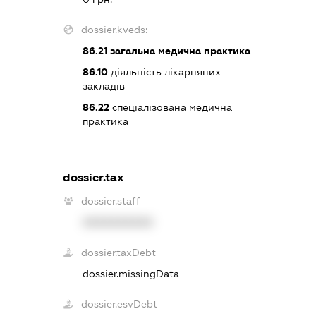
dossier.kveds:
86.21
загальна медична практика
86.10
діяльність лікарняних
закладів
86.22
спеціалізована медична
практика
dossier.tax
dossier.staff
XXXXXXXXXX
dossier.taxDebt
dossier.missingData
dossier.esvDebt