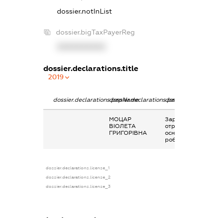
dossier.notInList
dossier.bigTaxPayerReg
XXXXXXXXXX
dossier.declarations.title
2019
dossier.declarations.pepName
dossier.declarations.personName
dossier.declaratio
МОЦАР
Заробітна плата
ВІОЛЕТА
отримана за
ГРИГОРІВНА
основним місцем
роботи
dossier.declarations.license_1
dossier.declarations.license_2
dossier.declarations.license_3