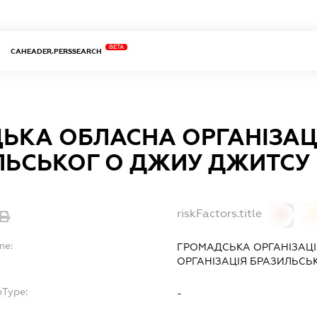
BETA
CAHEADER.PERSSEARCH
ЦЬКА ОБЛАСНА ОРГАНІЗАЦ
ЛЬСЬКОГ О ДЖИУ ДЖИТСУ
riskFactors.title
0
0
me:
ГРОМАДСЬКА ОРГАНІЗАЦ
ОРГАНІЗАЦІЯ БРАЗИЛЬСЬ
bType:
-