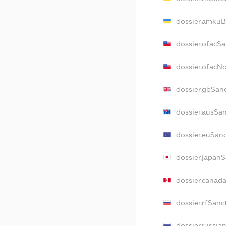
dossier.amkuB
dossier.ofacS
dossier.ofacN
dossier.gbSan
dossier.ausSa
dossier.euSan
dossier.japan
dossier.canad
dossier.rfSanc
dossier.russia