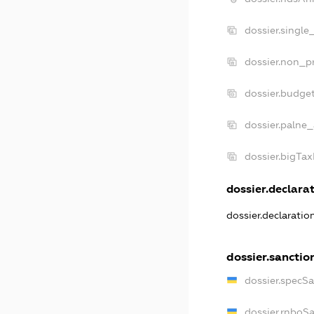
dossier.single
dossier.non_pr
dossier.budge
dossier.palne_
dossier.bigTa
dossier.declarat
dossier.declarati
dossier.sanctio
dossier.specS
dossier.rnboS