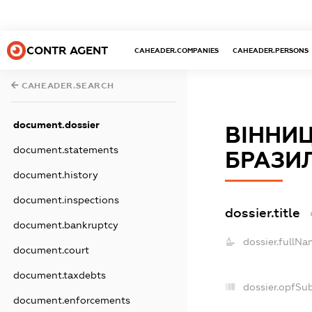
CONTR AGENT
CAHEADER.COMPANIES
CAHEADER.PERSONS
CAHEADER.SEARCH
document.dossier
ВІННИ
document.statements
БРАЗИ
document.history
document.inspections
dossier.title
document.bankruptcy
dossier.fullNa
document.court
document.taxdebts
dossier.opfSu
document.enforcements