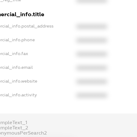
XXXXXXXXXX
rcial_info.title
rcial_info.postal_address
XXXXXXXXXX
rcial_info.phone
XXXXXXXXXX
rcial_info.fax
XXXXXXXXXX
rcial_info.email
XXXXXXXXXX
rcial_info.website
XXXXXXXXXX
cial_info.activity
XXXXXXXXXX
ampleText_1
ampleText_2
onymousPerSearch2