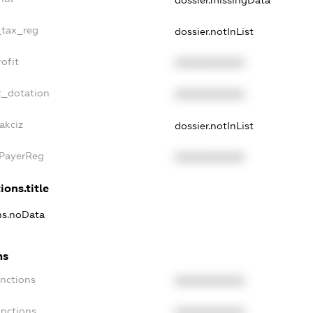
dossier.missingData
_tax_reg
dossier.notInList
ofit
XXXXXXXXXX
t_dotation
XXXXXXXXXX
akciz
dossier.notInList
xPayerReg
XXXXXXXXXX
ions.title
ons.noData
ns
anctions
XXXXXXXXXX
anctions
XXXXXXXXXX