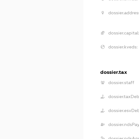
dossier.addres
dossier.capital
dossier.kveds:
dossier.tax
dossier.staff
dossier.taxDeb
dossier.esvDe
dossier.ndsPa
dossier.ndsAn