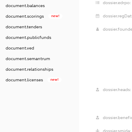
dossier.edrpo:
document.balances
dossier.regDat
document.scorings
new!
document.tenders
dossier.found
document.publicfunds
document.ved
document.semantrum
document.relationships
document.licenses
new!
dossier.heads:
dossier.benefic
dossier.smida: