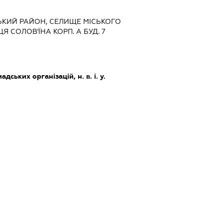
ЬКИЙ РАЙОН, СЕЛИЩЕ МІСЬКОГО
 СОЛОВ'ЇНА КОРП. А БУД. 7
дських організацій, н. в. і. у.