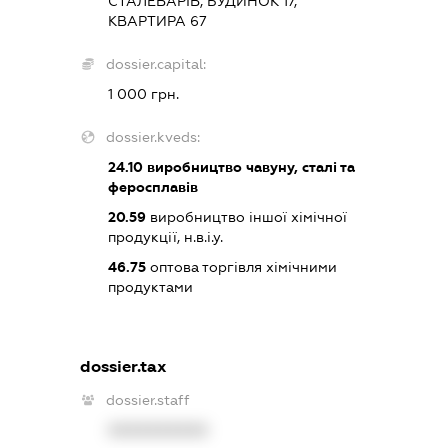
СТАЛЕВАРІВ, БУДИНОК 17,
КВАРТИРА 67
dossier.capital:
1 000 грн.
dossier.kveds:
24.10
виробництво чавуну, сталі та
феросплавів
20.59
виробництво іншої хімічної
продукції, н.в.і.у.
46.75
оптова торгівля хімічними
продуктами
dossier.tax
dossier.staff
XXXXXXXXXX