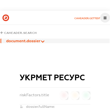
CAHEADER.GETTEST
CAHEADER.SEARCH
document.dossier
УКРМЕТ РЕСУРС
riskFactors.title
0
0
0
dossier.fullName: