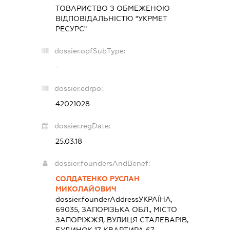
ТОВАРИСТВО З ОБМЕЖЕНОЮ
ВІДПОВІДАЛЬНІСТЮ "УКРМЕТ
РЕСУРС"
dossier.opfSubType:
-
dossier.edrpo:
42021028
dossier.regDate:
25.03.18
dossier.foundersAndBenef:
СОЛДАТЕНКО РУСЛАН
МИКОЛАЙОВИЧ
dossier.founderAddress
УКРАЇНА,
69035, ЗАПОРІЗЬКА ОБЛ., МІСТО
ЗАПОРІЖЖЯ, ВУЛИЦЯ СТАЛЕВАРІВ,