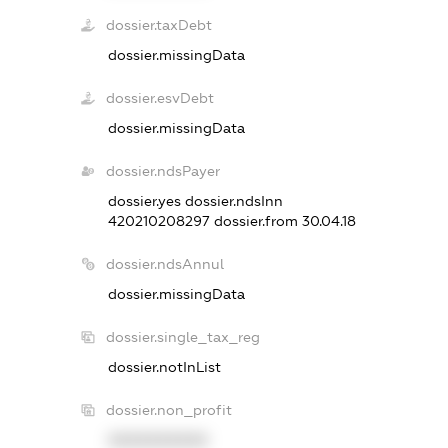
dossier.taxDebt
dossier.missingData
dossier.esvDebt
dossier.missingData
dossier.ndsPayer
dossier.yes
dossier.ndsInn
420210208297
dossier.from 30.04.18
dossier.ndsAnnul
dossier.missingData
dossier.single_tax_reg
dossier.notInList
dossier.non_profit
XXXXXXXXXX