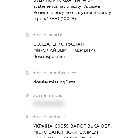
БУДИНОК 17, КВАРТИРА 67
statements.nationality:
Україна
Розмір внеску до статутного фонду
(грн.):
1 000
(100 %)
dossier.heads:
СОЛДАТЕНКО РУСЛАН
МИКОЛАЙОВИЧ
-
КЕРІВНИК
dossier.position -
dossier.beneficiaries:
dossier.missingData
dossier.smida:
XXXXXXXXXX
dossier.address:
УКРАЇНА, 69035, ЗАПОРІЗЬКА ОБЛ.,
МІСТО ЗАПОРІЖЖЯ, ВУЛИЦЯ