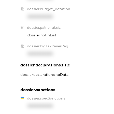
dossier.budget_dotation
XXXXXXXXXX
dossier.palne_akciz
dossier.notInList
dossier.bigTaxPayerReg
XXXXXXXXXX
dossier.declarations.title
dossier.declarations.noData
dossier.sanctions
dossier.specSanctions
XXXXXXXXXX