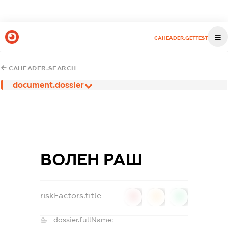
CAHEADER.GETTEST
CAHEADER.SEARCH
document.dossier
ВОЛЕН РАШ
riskFactors.title
0
0
0
dossier.fullName: