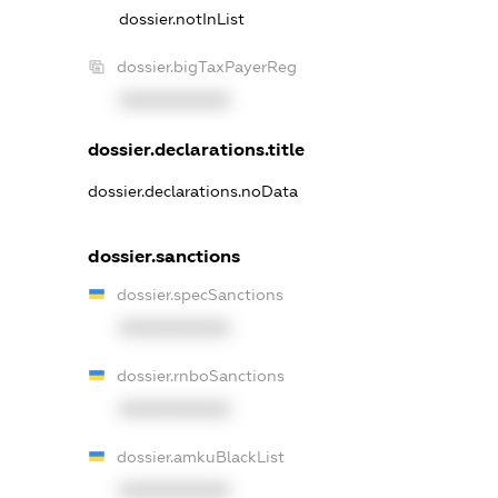
dossier.notInList
dossier.bigTaxPayerReg
XXXXXXXXXX
dossier.declarations.title
dossier.declarations.noData
dossier.sanctions
dossier.specSanctions
XXXXXXXXXX
dossier.rnboSanctions
XXXXXXXXXX
dossier.amkuBlackList
XXXXXXXXXX