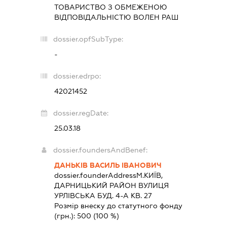
ТОВАРИСТВО З ОБМЕЖЕНОЮ
ВІДПОВІДАЛЬНІСТЮ
ВОЛЕН РАШ
dossier.opfSubType:
-
dossier.edrpo:
42021452
dossier.regDate:
25.03.18
dossier.foundersAndBenef:
ДАНЬКІВ ВАСИЛЬ ІВАНОВИЧ
dossier.founderAddress
М.КИЇВ,
ДАРНИЦЬКИЙ РАЙОН ВУЛИЦЯ
УРЛІВСЬКА БУД. 4-А КВ. 27
Розмір внеску до статутного фонду
(грн.):
500
(100 %)