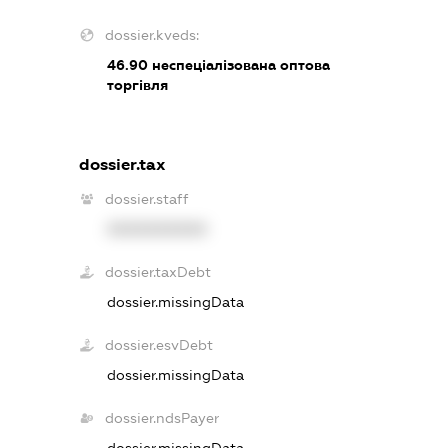
dossier.kveds:
46.90
неспеціалізована оптова
торгівля
dossier.tax
dossier.staff
XXXXXXXXXX
dossier.taxDebt
dossier.missingData
dossier.esvDebt
dossier.missingData
dossier.ndsPayer
dossier.missingData