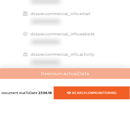
XXXXXXXXXX
dossier.commercial_info.email
XXXXXXXXXX
dossier.commercial_info.website
XXXXXXXXXX
dossier.commercial_info.activity
XXXXXXXXXX
freemium.actualData
freemium.exampleText_1
freemium.exampleText_2
document.dueToDate
27.04.18
SEARCH.ONMONITORING
freemium.anonymousPerSearch2
FREEMIUM.DETAILS
FREEMIUM.REGISTER