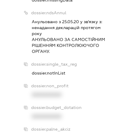
dossier.ndsAnnul
Анульовано з 25.05.20 у зв'язку з:
ненадання декларацiй протягом
року
АНУЛЬОВАНО ЗА САМОСТIЙНИМ
РIШЕННЯМ КОНТРОЛЮЮЧОГО
ОРГАНУ.
dossier.single_tax_reg
dossier.notInList
dossier.non_profit
XXXXXXXXXX
dossier.budget_dotation
XXXXXXXXXX
dossier.palne_akciz