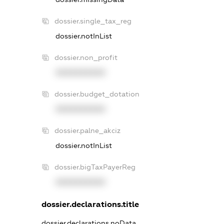
dossier.single_tax_reg
dossier.notInList
dossier.non_profit
XXXXXXXXXX
dossier.budget_dotation
XXXXXXXXXX
dossier.palne_akciz
dossier.notInList
dossier.bigTaxPayerReg
XXXXXXXXXX
dossier.declarations.title
dossier.declarations.noData