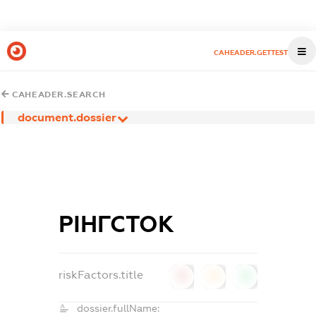
CAHEADER.GETTEST
CAHEADER.SEARCH
document.dossier
РІНГСТОК
riskFactors.title
0
0
0
dossier.fullName: