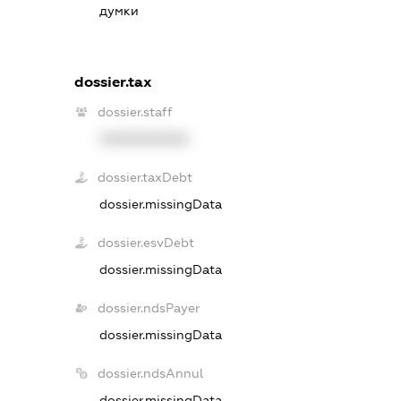
думки
dossier.tax
dossier.staff
XXXXXXXXXX
dossier.taxDebt
dossier.missingData
dossier.esvDebt
dossier.missingData
dossier.ndsPayer
dossier.missingData
dossier.ndsAnnul
dossier.missingData