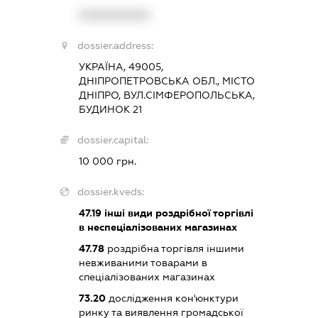
XXXXXXXXXX
dossier.address:
УКРАЇНА, 49005,
ДНІПРОПЕТРОВСЬКА ОБЛ., МІСТО
ДНІПРО, ВУЛ.СІМФЕРОПОЛЬСЬКА,
БУДИНОК 21
dossier.capital:
10 000 грн.
dossier.kveds:
47.19
інші види роздрібної торгівлі
в неспеціалізованих магазинах
47.78
роздрібна торгівля іншими
невживаними товарами в
спеціалізованих магазинах
73.20
дослідження кон'юнктури
ринку та виявлення громадської