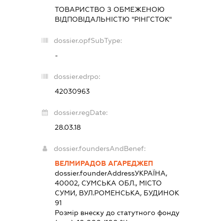
ТОВАРИСТВО З ОБМЕЖЕНОЮ
ВІДПОВІДАЛЬНІСТЮ "РІНГСТОК"
dossier.opfSubType:
-
dossier.edrpo:
42030963
dossier.regDate:
28.03.18
dossier.foundersAndBenef:
ВЕЛМИРАДОВ АГАРЕДЖЕП
dossier.founderAddress
УКРАЇНА,
40002, СУМСЬКА ОБЛ., МІСТО
СУМИ, ВУЛ.РОМЕНСЬКА, БУДИНОК
91
Розмір внеску до статутного фонду