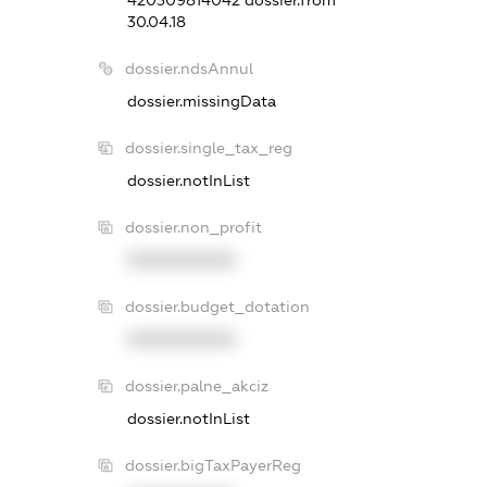
420309814042
dossier.from
30.04.18
dossier.ndsAnnul
dossier.missingData
dossier.single_tax_reg
dossier.notInList
dossier.non_profit
XXXXXXXXXX
dossier.budget_dotation
XXXXXXXXXX
dossier.palne_akciz
dossier.notInList
dossier.bigTaxPayerReg