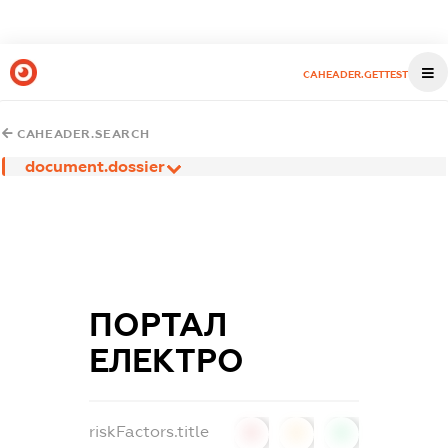
CAHEADER.GETTEST
CAHEADER.SEARCH
document.dossier
ПОРТАЛ
ЕЛЕКТРО
riskFactors.title
0
0
0