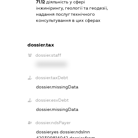
71.12
діяльність у сфері
інжинірингу, геології та геодезії,
надання послуг технічного
консультування в цих сферах
dossier.tax
dossier.staff
XXXXXXXXXX
dossier.taxDebt
dossier.missingData
dossier.esvDebt
dossier.missingData
dossier.ndsPayer
dossier.yes
dossier.ndsInn