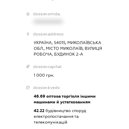
dossier.smida:
XXXXXXXXXX
dossier.address:
УКРАЇНА, 54015, МИКОЛАЇВСЬКА
ОБЛ., МІСТО МИКОЛАЇВ, ВУЛИЦЯ
РОБОЧА, БУДИНОК 2-А
dossier.capital:
1 000 грн.
dossier.kveds:
46.69
оптова торгівля іншими
машинами й устаткованням
42.22
будівництво споруд
електропостачання та
телекомунікацій