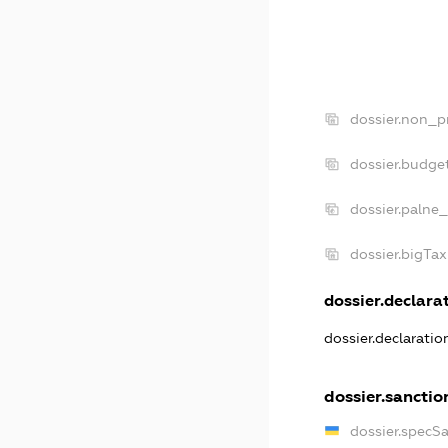
dossier.non_pr
dossier.budge
dossier.palne_
dossier.bigTa
dossier.declarat
dossier.declarati
dossier.sanctio
dossier.specS