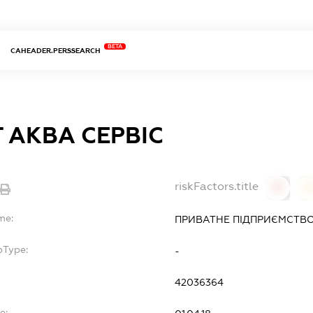
BETA
CAHEADER.PERSSEARCH
 АКВА СЕРВІС
riskFactors.title
0
0
me:
ПРИВАТНЕ ПІДПРИЄМСТВО 
bType:
-
42036364
e: