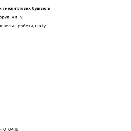
 і нежитлових будівель
уд, н.в.і.у.
івельні роботи, н.в.і.у.
- 01.04.18