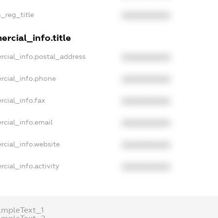
n_reg_title
XXXXXXXXXX
rcial_info.title
rcial_info.postal_address
XXXXXXXXXX
rcial_info.phone
XXXXXXXXXX
rcial_info.fax
XXXXXXXXXX
rcial_info.email
XXXXXXXXXX
rcial_info.website
XXXXXXXXXX
cial_info.activity
XXXXXXXXXX
ampleText_1