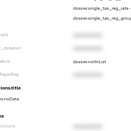
dossier.single_tax_reg_rate 
dossier.single_tax_reg_grou
ofit
XXXXXXXXXX
t_dotation
XXXXXXXXXX
akciz
dossier.notInList
xPayerReg
XXXXXXXXXX
ions.title
ons.noData
ns
anctions
XXXXXXXXXX