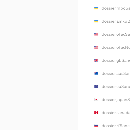
dossier.rnboS
dossier.amkuB
dossier.ofacS
dossier.ofac
dossier.gbSan
dossier.ausSa
dossier.euSan
dossier.japan
dossier.canad
dossier.rfSanc