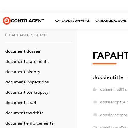
CONTR AGENT
CAHEADER.COMPANIES
CAHEADER.PERSONS
CAHEADER.SEARCH
document.dossier
ГАРАНТ
document.statements
document.history
dossier.title
document.inspections
dossier.fullNa
document.bankruptcy
dossier.opfSu
document.court
document.taxdebts
dossier.edrpo:
document.enforcements
dossier.regDat