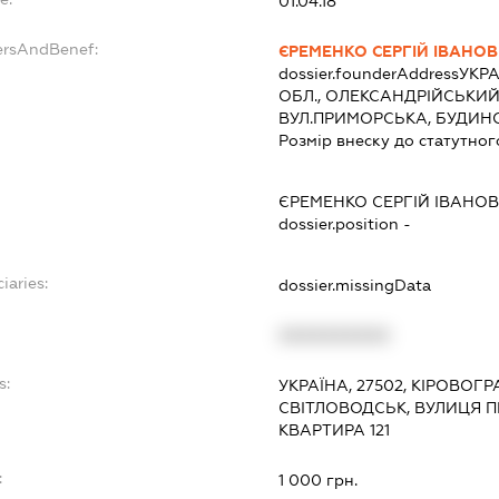
01.04.18
ersAndBenef:
ЄРЕМЕНКО СЕРГІЙ ІВАНО
dossier.founderAddress
УКРА
ОБЛ., ОЛЕКСАНДРІЙСЬКИЙ 
ВУЛ.ПРИМОРСЬКА, БУДИНОК
Розмір внеску до статутног
ЄРЕМЕНКО СЕРГІЙ ІВАНО
dossier.position -
iaries:
dossier.missingData
XXXXXXXXXX
s:
УКРАЇНА, 27502, КІРОВОГР
СВІТЛОВОДСЬК, ВУЛИЦЯ П
КВАРТИРА 121
:
1 000 грн.