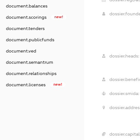
document.balances
dossier.found
document.scorings
new!
document.tenders
document.publicfunds
document.ved
dossier.heads:
document.semantrum
document.relationships
dossier.benefic
document.licenses
new!
dossier.smida:
dossier.addres
dossier.capital