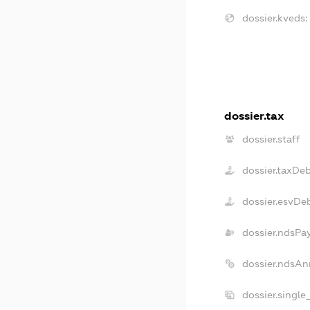
dossier.kveds:
dossier.tax
dossier.staff
dossier.taxDe
dossier.esvDe
dossier.ndsPa
dossier.ndsAn
dossier.single