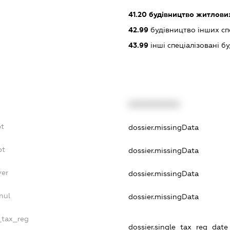
41.20
будівництво житлових
42.99
будівництво інших спор
43.99
інші спеціалізовані буд
XXXXXXXXXX
bt
dossier.missingData
bt
dossier.missingData
yer
dossier.missingData
nul
dossier.missingData
_tax_reg
dossier.single_tax_reg_date 