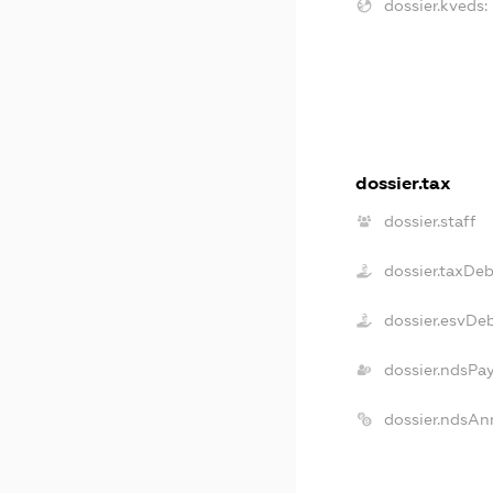
dossier.kveds:
dossier.tax
dossier.staff
dossier.taxDe
dossier.esvDe
dossier.ndsPa
dossier.ndsAn