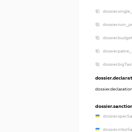
dossier.single
dossier.non_pr
dossier.budge
dossier.palne_
dossier.bigTa
dossier.declarat
dossier.declarati
dossier.sanctio
dossier.specS
dossier.rnboS