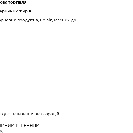
ова торгівля
варинних жирів
рчових продуктів, не віднесених до
зку з:
ненадання декларацiй
IЙНИМ РIШЕННЯМ
.