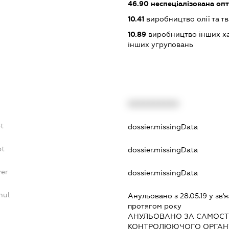
46.90
неспеціалізована опт
10.41
виробництво олії та т
10.89
виробництво інших ха
інших угруповань
XXXXXXXXXX
bt
dossier.missingData
bt
dossier.missingData
yer
dossier.missingData
nul
Анульовано з 28.05.19 у зв'я
протягом року
АНУЛЬОВАНО ЗА САМОСТ
КОНТРОЛЮЮЧОГО ОРГАНУ