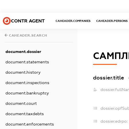
CONTR AGENT
CAHEADER.COMPANIES
CAHEADER.PERSONS
CAHEADER.SEARCH
document.dossier
САМПЛ
document.statements
document.history
dossier.title
document.inspections
dossier.fullNa
document.bankruptcy
document.court
dossier.opfSu
document.taxdebts
dossier.edrpo:
document.enforcements