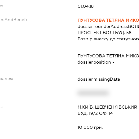
e:
01.04.18
ersAndBenef:
ПУНТУСОВА ТЕТЯНА МИК
dossier.founderAddress
ВОЛИ
ПРОСПЕКТ ВОЛІ БУД. 58
Розмір внеску до статутног
ПУНТУСОВА ТЕТЯНА МИК
dossier.position -
iaries:
dossier.missingData
XXXXXXXXXX
s:
М.КИЇВ, ШЕВЧЕНКІВСЬКИЙ
БУД. 19/2 ОФ. 14
:
10 000 грн.