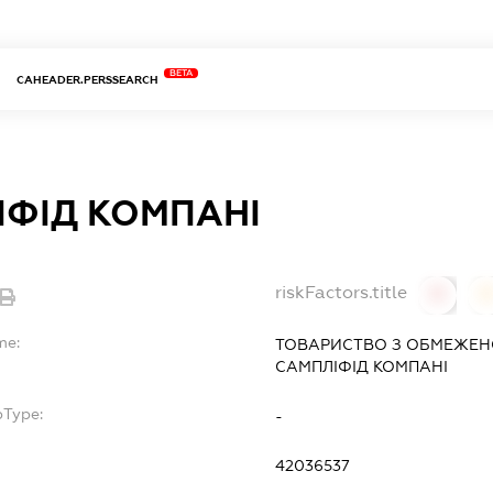
BETA
CAHEADER.PERSSEARCH
ІФІД КОМПАНІ
riskFactors.title
0
0
me:
ТОВАРИСТВО З ОБМЕЖЕН
САМПЛІФІД КОМПАНІ
bType:
-
42036537