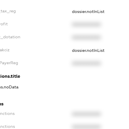
_tax_reg
dossier.notInList
ofit
XXXXXXXXXX
t_dotation
XXXXXXXXXX
akciz
dossier.notInList
xPayerReg
XXXXXXXXXX
ions.title
ons.noData
ns
anctions
XXXXXXXXXX
anctions
XXXXXXXXXX