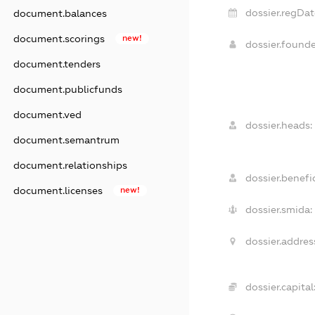
dossier.regDat
document.balances
document.scorings
new!
dossier.found
document.tenders
document.publicfunds
document.ved
dossier.heads:
document.semantrum
document.relationships
dossier.benefic
document.licenses
new!
dossier.smida:
dossier.addres
dossier.capital