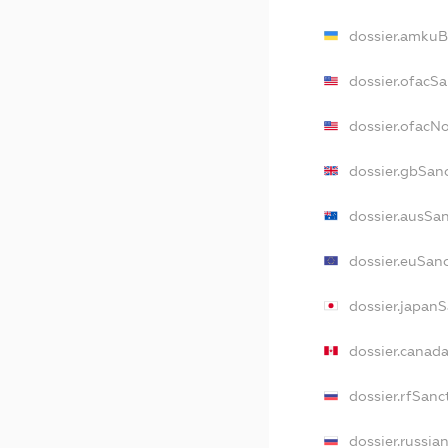
dossier.amkuB
dossier.ofacS
dossier.ofacN
dossier.gbSan
dossier.ausSa
dossier.euSan
dossier.japan
dossier.canad
dossier.rfSanc
dossier.russia