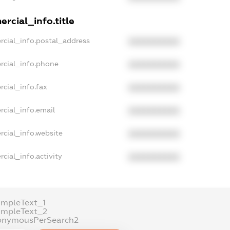
rcial_info.title
rcial_info.postal_address
XXXXXXXXXX
rcial_info.phone
XXXXXXXXXX
rcial_info.fax
XXXXXXXXXX
rcial_info.email
XXXXXXXXXX
rcial_info.website
XXXXXXXXXX
cial_info.activity
XXXXXXXXXX
ampleText_1
ampleText_2
onymousPerSearch2