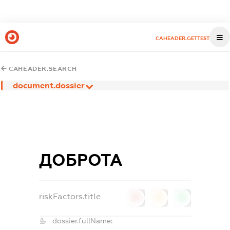
CAHEADER.GETTEST
CAHEADER.SEARCH
document.dossier
ДОБРОТА
riskFactors.title
0
0
0
dossier.fullName: