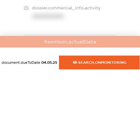
dossier.commercial_info.activity
XXXXXXXXXX
freemium.actualData
freemium.exampleText_1
freemium.exampleText_2
freemium.anonymousPerSearch2
document.dueToDate
04.05.25
SEARCH.ONMONITORING
FREEMIUM.DETAILS
FREEMIUM.REGISTER