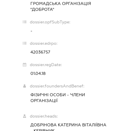
ГРОМАДСЬКА ОРГАНІЗАЦІЯ
"ДОБРОТА"
dossier.opfSubType:
-
dossier.edrpo:
42036757
dossier.regDate:
01.04.18
dossier.foundersAndBenef:
ФІЗИЧНІ ОСОБИ - ЧЛЕНИ
ОРГАНІЗАЦІЇ
dossier.heads:
ДОБРІНОВА КАТЕРИНА ВІТАЛІЇВНА
-
КЕРІВНИК