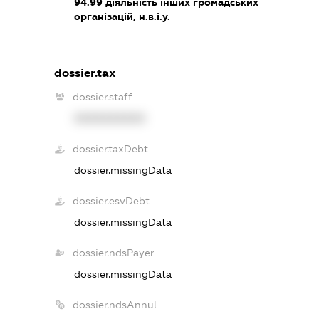
94.99
діяльність інших громадських
організацій, н.в.і.у.
dossier.tax
dossier.staff
XXXXXXXXXX
dossier.taxDebt
dossier.missingData
dossier.esvDebt
dossier.missingData
dossier.ndsPayer
dossier.missingData
dossier.ndsAnnul