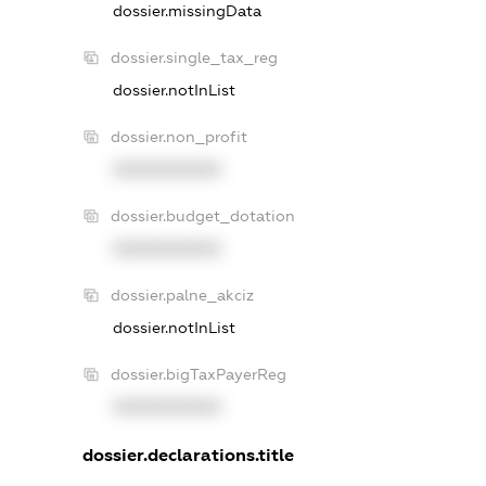
dossier.missingData
dossier.single_tax_reg
dossier.notInList
dossier.non_profit
XXXXXXXXXX
dossier.budget_dotation
XXXXXXXXXX
dossier.palne_akciz
dossier.notInList
dossier.bigTaxPayerReg
XXXXXXXXXX
dossier.declarations.title