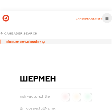
CAHEADER.GETTEST
CAHEADER.SEARCH
document.dossier
ШЕРМЕН
riskFactors.title
0
0
0
dossier.fullName: