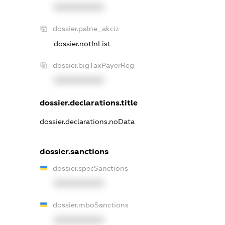
XXXXXXXXXX
dossier.palne_akciz
dossier.notInList
dossier.bigTaxPayerReg
XXXXXXXXXX
dossier.declarations.title
dossier.declarations.noData
dossier.sanctions
dossier.specSanctions
XXXXXXXXXX
dossier.rnboSanctions
XXXXXXXXXX