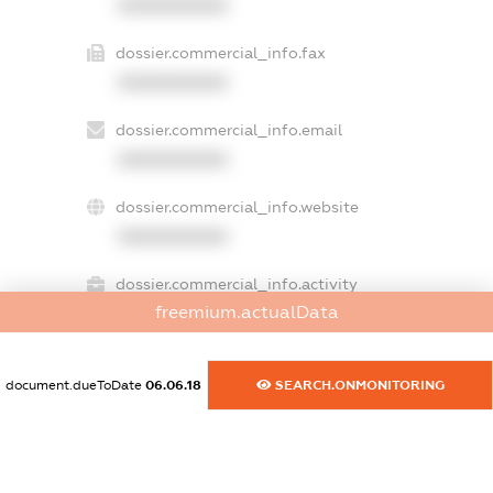
XXXXXXXXXX
dossier.commercial_info.fax
XXXXXXXXXX
dossier.commercial_info.email
XXXXXXXXXX
dossier.commercial_info.website
XXXXXXXXXX
dossier.commercial_info.activity
freemium.actualData
XXXXXXXXXX
document.dueToDate
06.06.18
SEARCH.ONMONITORING
freemium.exampleText_1
freemium.exampleText_2
freemium.anonymousPerSearch2
FREEMIUM.DETAILS