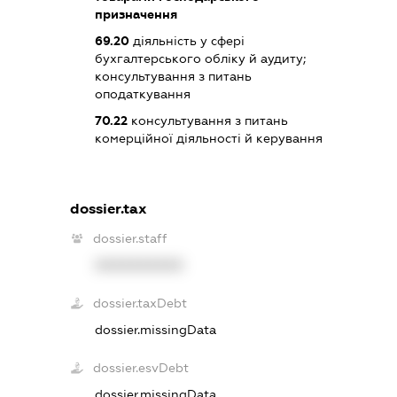
призначення
69.20
діяльність у сфері
бухгалтерського обліку й аудиту;
консультування з питань
оподаткування
70.22
консультування з питань
комерційної діяльності й керування
dossier.tax
dossier.staff
XXXXXXXXXX
dossier.taxDebt
dossier.missingData
dossier.esvDebt
dossier.missingData