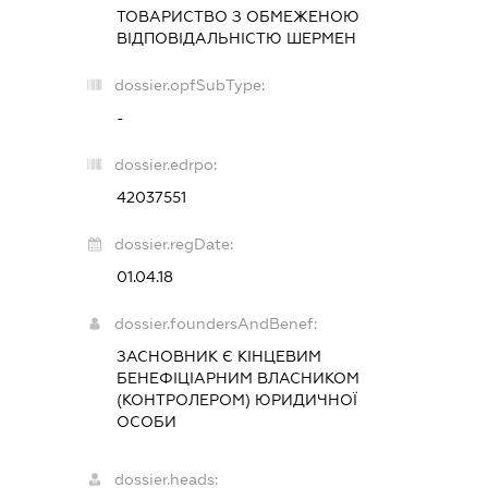
ТОВАРИСТВО З ОБМЕЖЕНОЮ
ВІДПОВІДАЛЬНІСТЮ
ШЕРМЕН
dossier.opfSubType:
-
dossier.edrpo:
42037551
dossier.regDate:
01.04.18
dossier.foundersAndBenef:
ЗАСНОВНИК Є КІНЦЕВИМ
БЕНЕФІЦІАРНИМ ВЛАСНИКОМ
(КОНТРОЛЕРОМ) ЮРИДИЧНОЇ
ОСОБИ
dossier.heads: