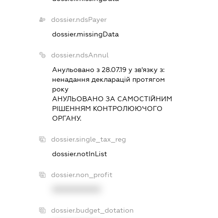
dossier.ndsPayer
dossier.missingData
dossier.ndsAnnul
Анульовано з 28.07.19 у зв'язку з:
ненадання декларацiй протягом
року
АНУЛЬОВАНО ЗА САМОСТIЙНИМ
РIШЕННЯМ КОНТРОЛЮЮЧОГО
ОРГАНУ.
dossier.single_tax_reg
dossier.notInList
dossier.non_profit
XXXXXXXXXX
dossier.budget_dotation