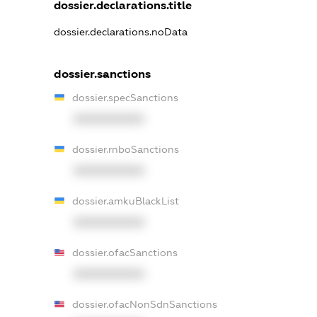
dossier.declarations.title
dossier.declarations.noData
dossier.sanctions
dossier.specSanctions
XXXXXXXXXX
dossier.rnboSanctions
XXXXXXXXXX
dossier.amkuBlackList
XXXXXXXXXX
dossier.ofacSanctions
XXXXXXXXXX
dossier.ofacNonSdnSanctions