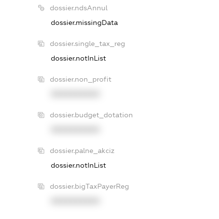
dossier.ndsAnnul
dossier.missingData
dossier.single_tax_reg
dossier.notInList
dossier.non_profit
XXXXXXXXXX
dossier.budget_dotation
XXXXXXXXXX
dossier.palne_akciz
dossier.notInList
dossier.bigTaxPayerReg
XXXXXXXXXX