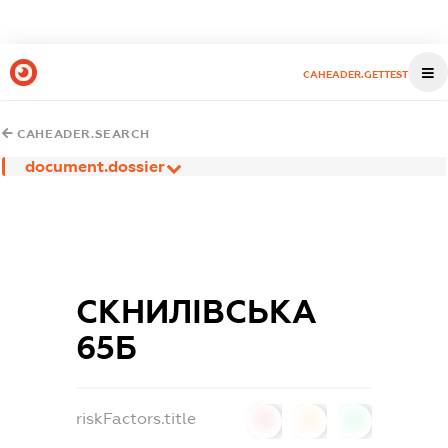
CAHEADER.GETTEST
CAHEADER.SEARCH
document.dossier
СКНИЛІВСЬКА
65Б
riskFactors.title
0
0
0