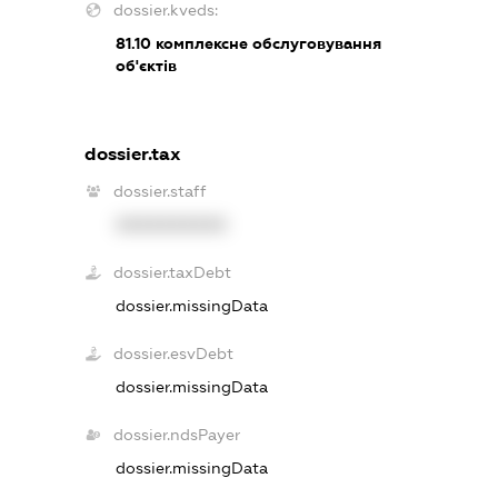
dossier.kveds:
81.10
комплексне обслуговування
об'єктів
dossier.tax
dossier.staff
XXXXXXXXXX
dossier.taxDebt
dossier.missingData
dossier.esvDebt
dossier.missingData
dossier.ndsPayer
dossier.missingData