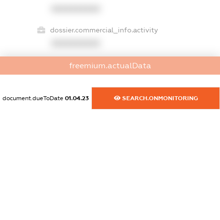
XXXXXXXXXX
dossier.commercial_info.activity
XXXXXXXXXX
freemium.actualData
freemium.exampleText_1
freemium.exampleText_2
document.dueToDate
01.04.23
SEARCH.ONMONITORING
freemium.anonymousPerSearch2
FREEMIUM.DETAILS
FREEMIUM.REGISTER