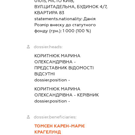
01015, МІСТО КИЇВ,
ВУЛ.ЦИТАДЕЛЬНА, БУДИНОК 4/7,
КВАРТИРА 83
statements.nationality:
Данія
Розмір внеску до статутного
фонду (грн.):
1 000
(100 %)
dossier.heads:
КОРИТНЮК МАРИНА
ОЛЕКСАНДРІВНА
-
ПРЕДСТАВНИК
ВІДОМОСТІ
ВІДСУТНІ
dossier.position -
КОРИТНЮК МАРИНА
ОЛЕКСАНДРІВНА
-
КЕРІВНИК
dossier.position -
dossier.beneficiaries:
ТОМСЕН КАРЕН-МАРІЄ
КРАГЕЛУНД