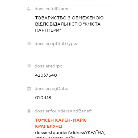
dossier.fullName:
ТОВАРИСТВО З ОБМЕЖЕНОЮ
ВІДПОВІДАЛЬНІСТЮ "КМК ТА
ПАРТНЕРИ"
dossier.opfSubType:
-
dossier.edrpo:
42037640
dossier.regDate:
01.04.18
dossier.foundersAndBenef:
ТОМСЕН КАРЕН-МАРІЄ
КРАГЕЛУНД
dossier.founderAddress
УКРАЇНА,