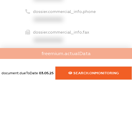
dossier.commercial_info.phone
XXXXXXXXXX
dossier.commercial_info.fax
XXXXXXXXXX
dossier.commercial_info.email
freemium.actualData
XXXXXXXXXX
dossier.commercial_info.website
document.dueToDate
03.05.25
SEARCH.ONMONITORING
XXXXXXXXXX
dossier.commercial_info.activity
XXXXXXXXXX
freemium.exampleText_1