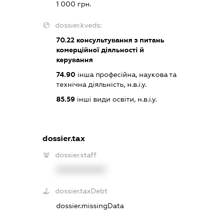
1 000 грн.
dossier.kveds:
70.22
консультування з питань
комерційної діяльності й
керування
74.90
інша професійна, наукова та
технічна діяльність, н.в.і.у.
85.59
інші види освіти, н.в.і.у.
dossier.tax
dossier.staff
XXXXXXXXXX
dossier.taxDebt
dossier.missingData