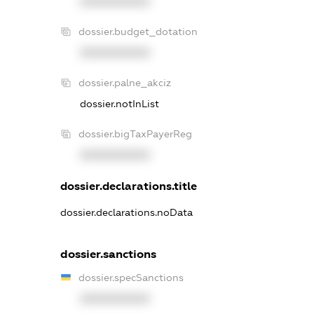
XXXXXXXXXX
dossier.budget_dotation
XXXXXXXXXX
dossier.palne_akciz
dossier.notInList
dossier.bigTaxPayerReg
XXXXXXXXXX
dossier.declarations.title
dossier.declarations.noData
dossier.sanctions
dossier.specSanctions
XXXXXXXXXX