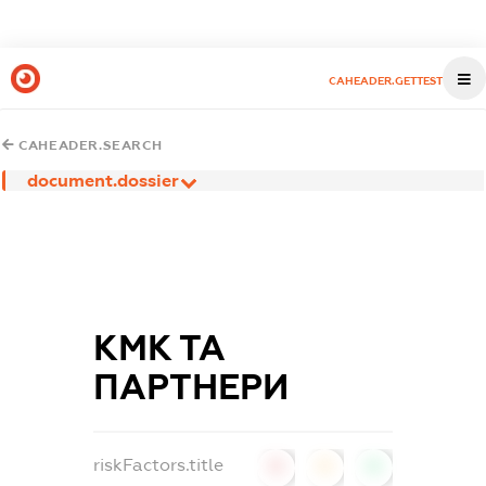
CAHEADER.GETTEST
CAHEADER.SEARCH
document.dossier
КМК ТА
ПАРТНЕРИ
riskFactors.title
0
0
0