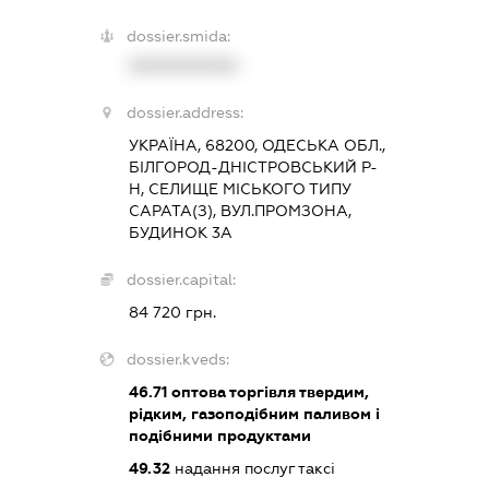
dossier.smida:
XXXXXXXXXX
dossier.address:
УКРАЇНА, 68200, ОДЕСЬКА ОБЛ.,
БІЛГОРОД-ДНІСТРОВСЬКИЙ Р-
Н, СЕЛИЩЕ МІСЬКОГО ТИПУ
САРАТА(З), ВУЛ.ПРОМЗОНА,
БУДИНОК 3А
dossier.capital:
84 720 грн.
dossier.kveds:
46.71
оптова торгівля твердим,
рідким, газоподібним паливом і
подібними продуктами
49.32
надання послуг таксі