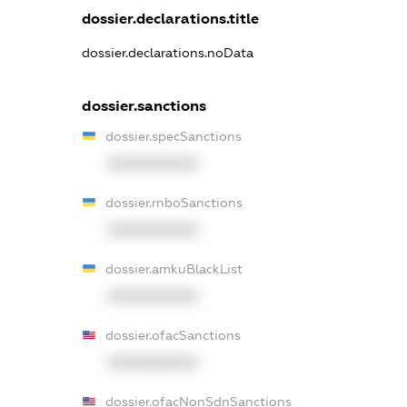
dossier.declarations.title
dossier.declarations.noData
dossier.sanctions
dossier.specSanctions
XXXXXXXXXX
dossier.rnboSanctions
XXXXXXXXXX
dossier.amkuBlackList
XXXXXXXXXX
dossier.ofacSanctions
XXXXXXXXXX
dossier.ofacNonSdnSanctions