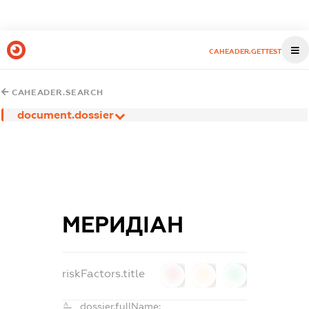
CAHEADER.GETTEST
CAHEADER.SEARCH
document.dossier
МЕРИДІАН
riskFactors.title
0
0
0
dossier.fullName: