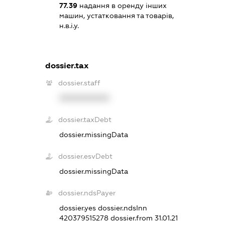
77.39
надання в оренду інших
машин, устатковання та товарів,
н.в.і.у.
dossier.tax
dossier.staff
XXXXXXXXXX
dossier.taxDebt
dossier.missingData
dossier.esvDebt
dossier.missingData
dossier.ndsPayer
dossier.yes
dossier.ndsInn
420379515278
dossier.from 31.01.21