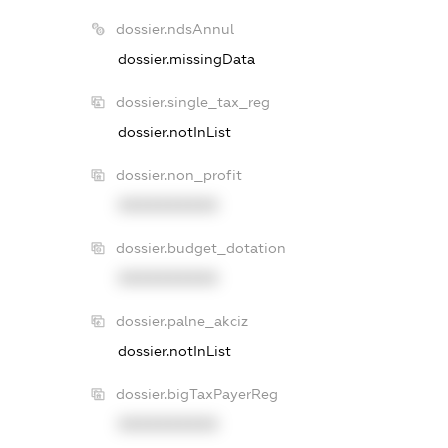
dossier.ndsAnnul
dossier.missingData
dossier.single_tax_reg
dossier.notInList
dossier.non_profit
XXXXXXXXXX
dossier.budget_dotation
XXXXXXXXXX
dossier.palne_akciz
dossier.notInList
dossier.bigTaxPayerReg
XXXXXXXXXX