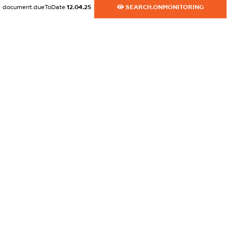
dossier.commercial_info.website
document.dueToDate
12.04.25
SEARCH.ONMONITORING
XXXXXXXXXX
dossier.commercial_info.activity
XXXXXXXXXX
freemium.exampleText_1
freemium.exampleText_2
freemium.anonymousPerSearch2
FREEMIUM.DETAILS
FREEMIUM.REGISTER