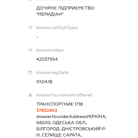
ДОЧІРНЄ ПІДПРИЄМСТВО
"МЕРИДІАН"
dossier.opfSubType:
-
dossier.edrpo:
42037954
dossier.regDate:
01.04.18
dossier.foundersAndBenef:
ТРАНСПОРТНИК 1718
37852402
dossier.founderAddress
УКРАЇНА,
68200, ОДЕСЬКА ОБЛ.,
БІЛГОРОД-ДНІСТРОВСЬКИЙ Р-
Н, СЕЛИЩЕ САРАТА,