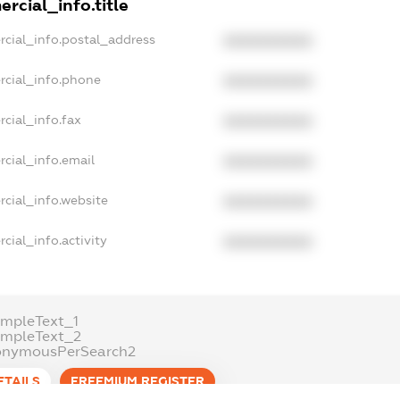
rcial_info.title
rcial_info.postal_address
XXXXXXXXXX
rcial_info.phone
XXXXXXXXXX
cial_info.fax
XXXXXXXXXX
cial_info.email
XXXXXXXXXX
cial_info.website
XXXXXXXXXX
cial_info.activity
XXXXXXXXXX
ampleText_1
ampleText_2
onymousPerSearch2
ETAILS
FREEMIUM.REGISTER