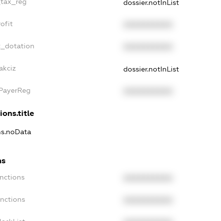
_tax_reg
dossier.notInList
ofit
XXXXXXXXXX
t_dotation
XXXXXXXXXX
akciz
dossier.notInList
xPayerReg
XXXXXXXXXX
ions.title
ons.noData
ns
anctions
XXXXXXXXXX
anctions
XXXXXXXXXX