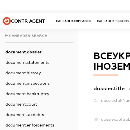
CONTR AGENT
CAHEADER.COMPANIES
CAHEADER.PERSONS
CAHEADER.SEARCH
document.dossier
ВСЕУКР
document.statements
ІНОЗЕ
document.history
document.inspections
dossier.title
document.bankruptcy
dossier.fullNa
document.court
document.taxdebts
dossier.opfSu
document.enforcements