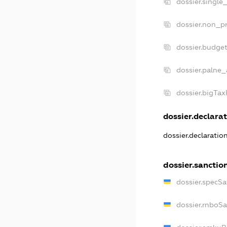
dossier.single
dossier.non_pr
dossier.budge
dossier.palne_
dossier.bigTa
dossier.declarat
dossier.declarati
dossier.sanctio
dossier.specS
dossier.rnboS