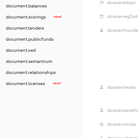
dossier.edrpo:
document.balances
dossier.regDat
document.scorings
new!
document.tenders
dossier.found
document.publicfunds
document.ved
document.semantrum
document.relationships
document.licenses
new!
dossier.heads:
dossier.benefic
dossier.smida: