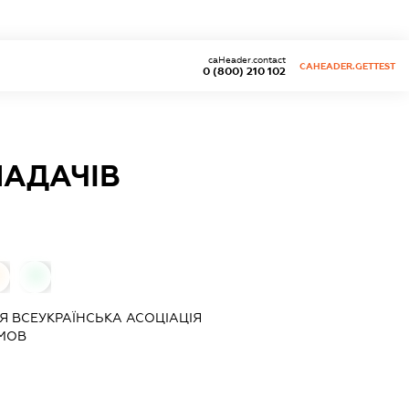
caHeader.contact
CAHEADER.GETTEST
0 (800) 210 102
ЛАДАЧІВ
0
ІЯ
ВСЕУКРАЇНСЬКА АСОЦІАЦІЯ
 МОВ