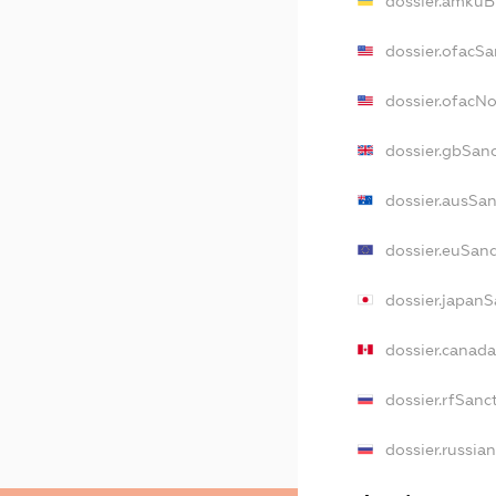
dossier.amkuB
dossier.ofacSa
dossier.ofacN
dossier.gbSan
dossier.ausSa
dossier.euSan
dossier.japan
dossier.canad
dossier.rfSanc
dossier.russia