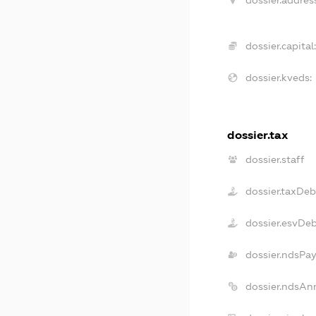
dossier.addres
dossier.capital
dossier.kveds:
dossier.tax
dossier.staff
dossier.taxDeb
dossier.esvDe
dossier.ndsPay
dossier.ndsAn