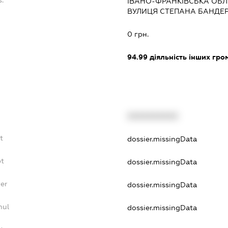
s:
ІВАНО-ФРАНКІВСЬКА ОБЛ.
ВУЛИЦЯ СТЕПАНА БАНДЕРИ 
:
0 грн.
94.99
діяльність інших грома
XXXXXXXXXX
t
dossier.missingData
bt
dossier.missingData
er
dossier.missingData
nul
dossier.missingData