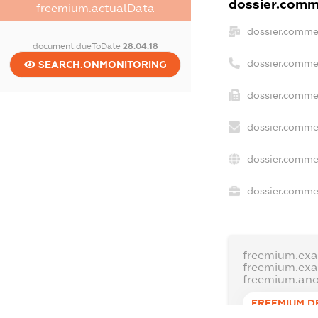
dossier.comme
freemium.actualData
dossier.comme
document.dueToDate
28.04.18
dossier.comme
SEARCH.ONMONITORING
dossier.commer
dossier.commer
dossier.commer
dossier.commer
freemium.ex
freemium.ex
freemium.an
FREEMIUM.D