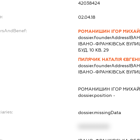
42038424
e:
02.04.18
ersAndBenef:
РОМАНИШИН ІГОР МИХА
dossier.founderAddress
ІВАН
ІВАНО-ФРАНКІВСЬК ВУЛИ
БУД. 10 КВ. 29
ПИЛЯЧИК НАТАЛІЯ ЄВГЕН
dossier.founderAddress
ІВАН
ІВАНО-ФРАНКІВСЬК ВУЛИЦЯ
РОМАНИШИН ІГОР МИХА
dossier.position -
iaries:
dossier.missingData
XXXXXXXXXX