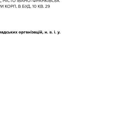
, МІСТО ІВАНО-ФРАНКІВСЬК
КОРП. В БУД. 10 КВ. 29
дських організацій, н. в. і. у.