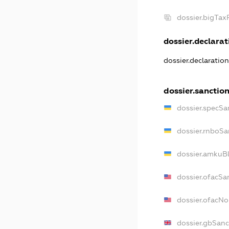
dossier.bigTa
dossier.declarati
dossier.declaratio
dossier.sanctio
dossier.specSa
dossier.rnboSa
dossier.amkuBl
dossier.ofacSa
dossier.ofacN
dossier.gbSanc