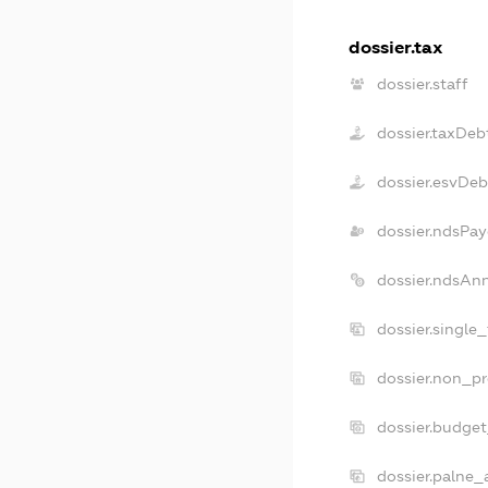
dossier.tax
dossier.staff
dossier.taxDeb
dossier.esvDeb
dossier.ndsPay
dossier.ndsAn
dossier.single
dossier.non_pr
dossier.budge
dossier.palne_