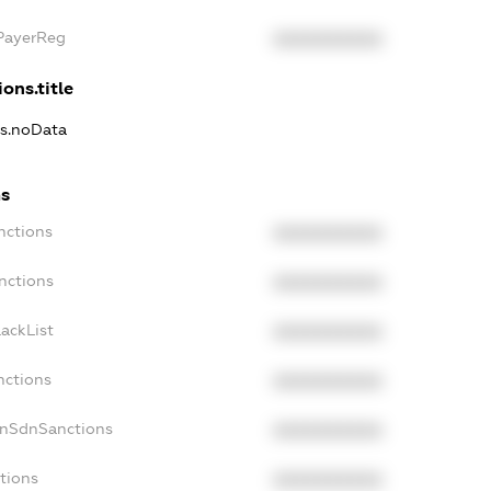
xPayerReg
XXXXXXXXXX
ons.title
ns.noData
ns
nctions
XXXXXXXXXX
nctions
XXXXXXXXXX
ackList
XXXXXXXXXX
nctions
XXXXXXXXXX
onSdnSanctions
XXXXXXXXXX
tions
XXXXXXXXXX