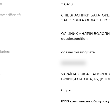
:
11.04.18
ersAndBenef:
СПІВВЛАСНИКИ БАГАТОКВА
ЗАПОРІЗЬКА ОБЛАСТЬ, М. 
ОЛІЙНИК АНДРІЙ ВОЛОД
dossier.position -
iaries:
dossier.missingData
XXXXXXXXXX
:
УКРАЇНА, 69104, ЗАПОРІЗЬ
ВУЛИЦЯ СИТОВА, БУДИНОК
0 грн.
81.10
комплексне обслуговув