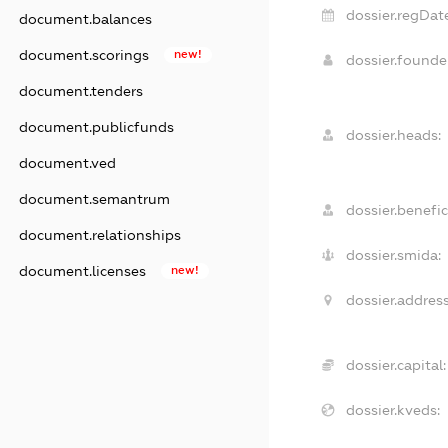
dossier.regDate
document.balances
document.scorings
new!
dossier.found
document.tenders
document.publicfunds
dossier.heads:
document.ved
document.semantrum
dossier.benefic
document.relationships
dossier.smida:
document.licenses
new!
dossier.address
dossier.capital:
dossier.kveds: