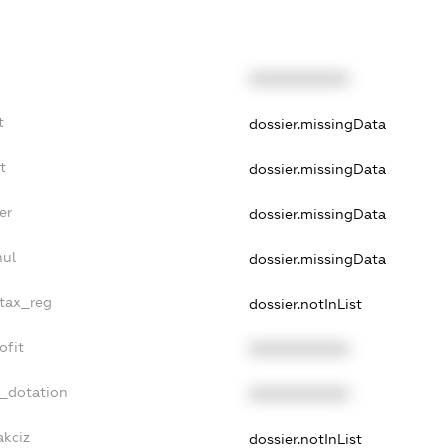
XXXXXXXXXX
t
dossier.missingData
t
dossier.missingData
er
dossier.missingData
nul
dossier.missingData
_tax_reg
dossier.notInList
ofit
XXXXXXXXXX
t_dotation
XXXXXXXXXX
akciz
dossier.notInList