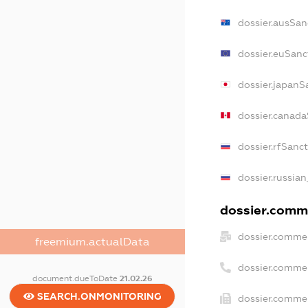
dossier.ausSan
dossier.euSanc
dossier.japanS
dossier.canada
dossier.rfSanc
dossier.russian
dossier.comme
dossier.commer
freemium.actualData
dossier.comme
document.dueToDate
21.02.26
SEARCH.ONMONITORING
dossier.commer