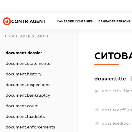
CONTR AGENT
CAHEADER.COMPANIES
CAHEADER.PERSONS
CAHEADER.SEARCH
document.dossier
СИТОВА
document.statements
document.history
dossier.title
document.inspections
dossier.fullNa
document.bankruptcy
document.court
dossier.opfSub
document.taxdebts
dossier.edrpo:
document.enforcements