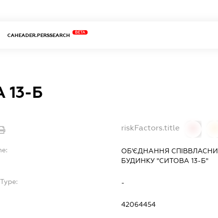
BETA
CAHEADER.PERSSEARCH
 13-Б
riskFactors.title
0
0
me:
ОБ'ЄДНАННЯ СПІВВЛАСНИ
БУДИНКУ "СИТОВА 13-Б"
Type:
-
42064454