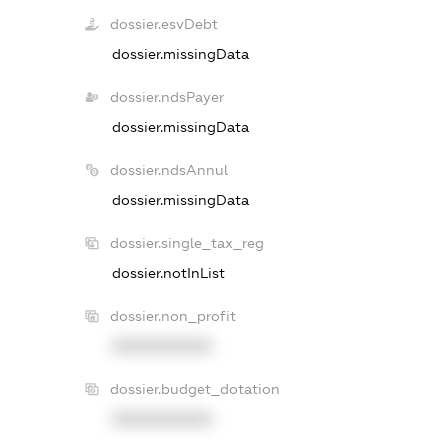
dossier.esvDebt
dossier.missingData
dossier.ndsPayer
dossier.missingData
dossier.ndsAnnul
dossier.missingData
dossier.single_tax_reg
dossier.notInList
dossier.non_profit
XXXXXXXXXX
dossier.budget_dotation
XXXXXXXXXX