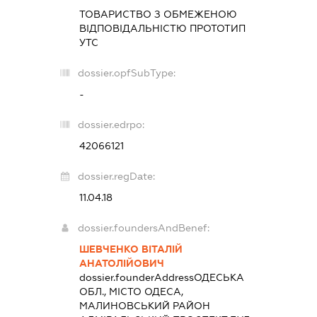
ТОВАРИСТВО З ОБМЕЖЕНОЮ
ВІДПОВІДАЛЬНІСТЮ
ПРОТОТИП
УТС
dossier.opfSubType:
-
dossier.edrpo:
42066121
dossier.regDate:
11.04.18
dossier.foundersAndBenef:
ШЕВЧЕНКО ВІТАЛІЙ
АНАТОЛІЙОВИЧ
dossier.founderAddress
ОДЕСЬКА
ОБЛ., МІСТО ОДЕСА,
МАЛИНОВСЬКИЙ РАЙОН