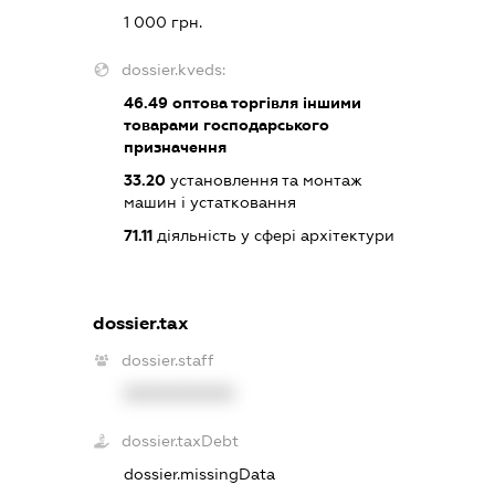
1 000 грн.
dossier.kveds:
46.49
оптова торгівля іншими
товарами господарського
призначення
33.20
установлення та монтаж
машин і устатковання
71.11
діяльність у сфері архітектури
dossier.tax
dossier.staff
XXXXXXXXXX
dossier.taxDebt
dossier.missingData