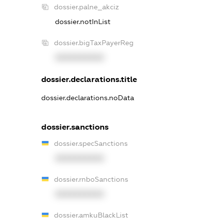
dossier.palne_akciz
dossier.notInList
dossier.bigTaxPayerReg
XXXXXXXXXX
dossier.declarations.title
dossier.declarations.noData
dossier.sanctions
dossier.specSanctions
XXXXXXXXXX
dossier.rnboSanctions
XXXXXXXXXX
dossier.amkuBlackList