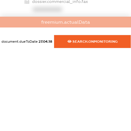
dossier.commercial_info.fax
XXXXXXXXXX
dossier.commercial_info.email
freemium.actualData
XXXXXXXXXX
document.dueToDate
27.04.18
SEARCH.ONMONITORING
dossier.commercial_info.website
XXXXXXXXXX
dossier.commercial_info.activity
XXXXXXXXXX
freemium.exampleText_1
freemium.exampleText_2
freemium.anonymousPerSearch2
FREEMIUM.DETAILS
FREEMIUM.REGISTER