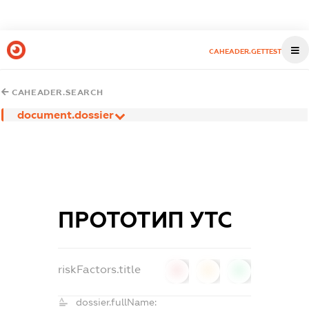
CAHEADER.GETTEST
CAHEADER.SEARCH
document.dossier
ПРОТОТИП УТС
riskFactors.title
0
0
0
dossier.fullName: