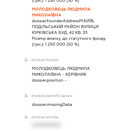
(грн.):
1 250 000
(50 %)
МОЛОДКОВЕЦЬ ЛЮДМИЛА
МИКОЛАЇВНА
dossier.founderAddress
М.КИЇВ,
ПОДІЛЬСЬКИЙ РАЙОН ВУЛИЦЯ
ЮРКІВСЬКА БУД. 42 КВ. 33
Розмір внеску до статутного фонду
(грн.):
1 250 000
(50 %)
dossier.heads:
МОЛОДКОВЕЦЬ ЛЮДМИЛА
МИКОЛАЇВНА
-
КЕРІВНИК
dossier.position -
dossier.beneficiaries:
dossier.missingData
dossier.smida:
XXXXXXXXXX