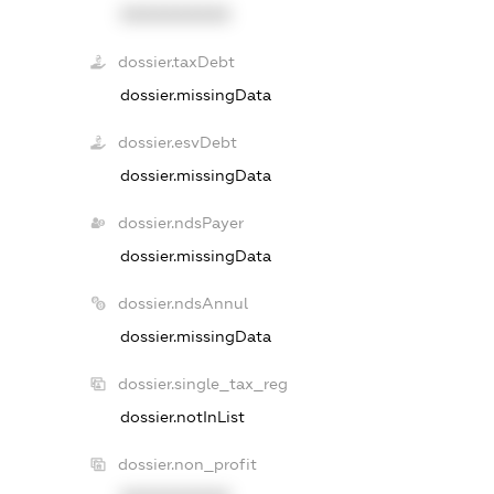
XXXXXXXXXX
dossier.taxDebt
dossier.missingData
dossier.esvDebt
dossier.missingData
dossier.ndsPayer
dossier.missingData
dossier.ndsAnnul
dossier.missingData
dossier.single_tax_reg
dossier.notInList
dossier.non_profit