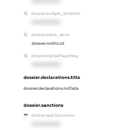
XXXXXXXXXX
dossier.budget_dotation
XXXXXXXXXX
dossier.palne_akciz
dossier.notInList
dossier.bigTaxPayerReg
XXXXXXXXXX
dossier.declarations.title
dossier.declarations.noData
dossier.sanctions
dossier.specSanctions
XXXXXXXXXX