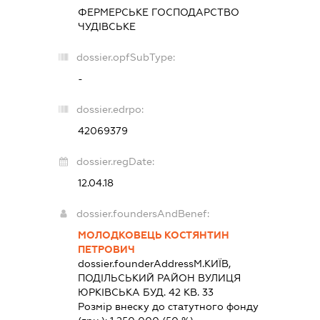
ФЕРМЕРСЬКЕ ГОСПОДАРСТВО
ЧУДІВСЬКЕ
dossier.opfSubType:
-
dossier.edrpo:
42069379
dossier.regDate:
12.04.18
dossier.foundersAndBenef:
МОЛОДКОВЕЦЬ КОСТЯНТИН
ПЕТРОВИЧ
dossier.founderAddress
М.КИЇВ,
ПОДІЛЬСЬКИЙ РАЙОН ВУЛИЦЯ
ЮРКІВСЬКА БУД. 42 КВ. 33
Розмір внеску до статутного фонду