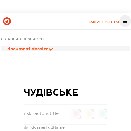
CAHEADER.GETTEST
CAHEADER.SEARCH
document.dossier
ЧУДІВСЬКЕ
riskFactors.title
0
0
0
dossier.fullName: