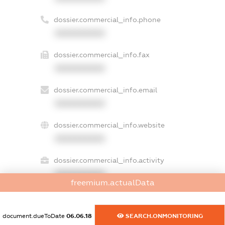
dossier.commercial_info.phone
XXXXXXXXXX
dossier.commercial_info.fax
XXXXXXXXXX
dossier.commercial_info.email
XXXXXXXXXX
dossier.commercial_info.website
XXXXXXXXXX
dossier.commercial_info.activity
XXXXXXXXXX
freemium.actualData
document.dueToDate
06.06.18
SEARCH.ONMONITORING
freemium.exampleText_1