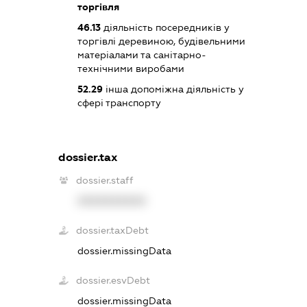
торгівля
46.13
діяльність посередників у
торгівлі деревиною, будівельними
матеріалами та санітарно-
технічними виробами
52.29
інша допоміжна діяльність у
сфері транспорту
dossier.tax
dossier.staff
XXXXXXXXXX
dossier.taxDebt
dossier.missingData
dossier.esvDebt
dossier.missingData