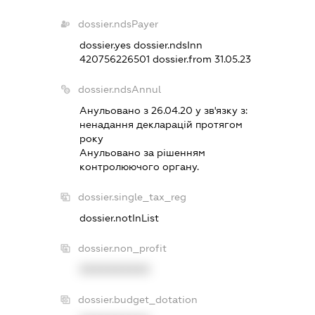
dossier.ndsPayer
dossier.yes
dossier.ndsInn
420756226501
dossier.from 31.05.23
dossier.ndsAnnul
Анульовано з 26.04.20 у зв'язку з:
ненадання декларацiй протягом
року
Анульовано за рiшенням
контролюючого органу.
dossier.single_tax_reg
dossier.notInList
dossier.non_profit
XXXXXXXXXX
dossier.budget_dotation