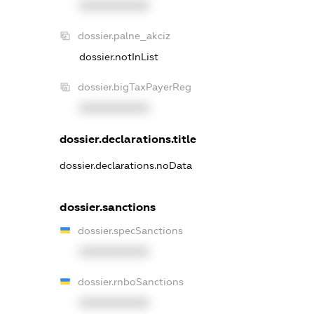
XXXXXXXXXX
dossier.palne_akciz
dossier.notInList
dossier.bigTaxPayerReg
XXXXXXXXXX
dossier.declarations.title
dossier.declarations.noData
dossier.sanctions
dossier.specSanctions
XXXXXXXXXX
dossier.rnboSanctions
XXXXXXXXXX