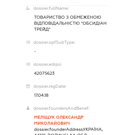
dossier.fullName:
ТОВАРИСТВО З ОБМЕЖЕНОЮ
ВІДПОВІДАЛЬНІСТЮ "ОБСИДІАН
ТРЕЙД"
dossier.opfSubType:
-
dossier.edrpo:
42075623
dossier.regDate:
17.04.18
dossier.foundersAndBenef:
МЕЛІЩУК ОЛЕКСАНДР
МИКОЛАЙОВИЧ
dossier.founderAddress
УКРАЇНА,