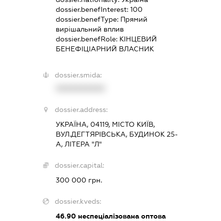
dossier.benefInterest:
100
dossier.benefType:
Прямий
вирішальний вплив
dossier.benefRole:
КІНЦЕВИЙ
БЕНЕФІЦІАРНИЙ ВЛАСНИК
dossier.smida:
XXXXXXXXXX
dossier.address:
УКРАЇНА, 04119, МІСТО КИЇВ,
ВУЛ.ДЕГТЯРІВСЬКА, БУДИНОК 25-
А, ЛІТЕРА "Л"
dossier.capital:
300 000 грн.
dossier.kveds:
46.90
неспеціалізована оптова