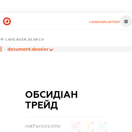
CAHEADER.GETTEST
CAHEADER.SEARCH
document.dossier
ОБСИДІАН
ТРЕЙД
riskFactors.title
0
0
0