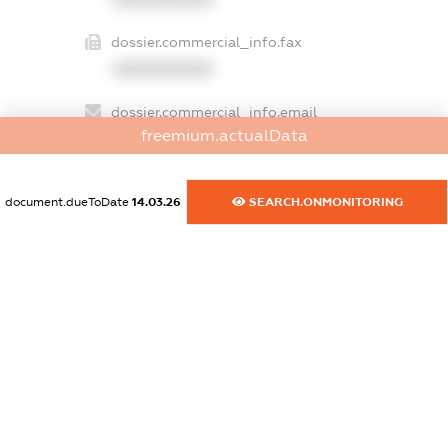
dossier.commercial_info.fax
XXXXXXXXXX
dossier.commercial_info.email
freemium.actualData
XXXXXXXXXX
dossier.commercial_info.website
document.dueToDate
14.03.26
SEARCH.ONMONITORING
XXXXXXXXXX
dossier.commercial_info.activity
XXXXXXXXXX
freemium.exampleText_1
freemium.exampleText_2
freemium.anonymousPerSearch2
FREEMIUM.DETAILS