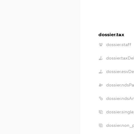
dossier.tax
dossier.staff
dossier.taxDe
dossier.esvD
dossier.ndsP
dossier.ndsA
dossier.singl
dossier.non_p