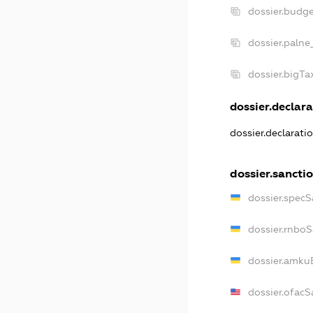
dossier.budg
dossier.palne
dossier.bigT
dossier.declara
dossier.declarat
dossier.sancti
dossier.spec
dossier.rnbo
dossier.amku
dossier.ofacS