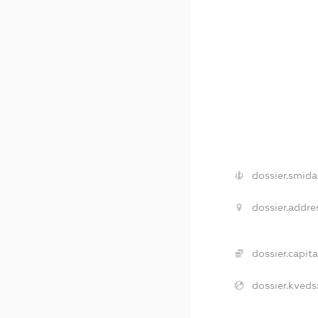
dossier.smida
dossier.addre
dossier.capita
dossier.kveds