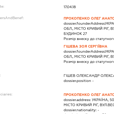
te:
17.04.18
dersAndBenef:
ПРОКОПЕНКО ОЛЕГ АНАТ
dossier.founderAddress
УКРА
ОБЛ., МІСТО КРИВИЙ РІГ,
БУДИНОК 27
Розмір внеску до статутног
ГІШЕВА ЗОЯ СЕРГІЇВНА
dossier.founderAddress
УКРА
ОБЛ., МІСТО КРИВИЙ РІГ,
Розмір внеску до статутног
:
ГІШЕВ ОЛЕКСАНДР ОЛЕК
dossier.position -
ciaries:
ПРОКОПЕНКО ОЛЕГ АНАТ
dossier.address:
УКРАЇНА, 5
МІСТО КРИВИЙ РІГ, ВУЛ.В
dossier.nationality:
-