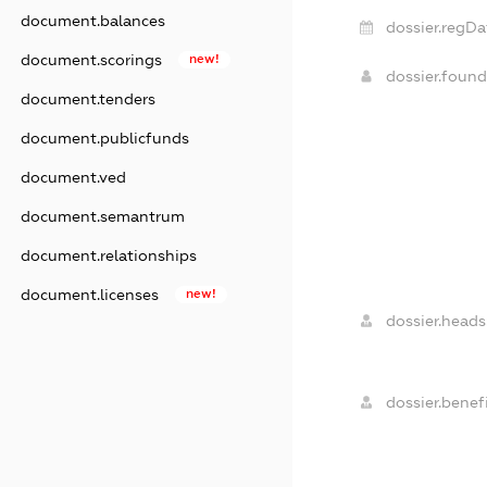
document.balances
dossier.regDa
document.scorings
new!
dossier.foun
document.tenders
document.publicfunds
document.ved
document.semantrum
document.relationships
document.licenses
new!
dossier.heads
dossier.benefi