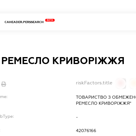
BETA
CAHEADER.PERSSEARCH
 РЕМЕСЛО КРИВОРІЖЖЯ
riskFactors.title
0
ame:
ТОВАРИСТВО З ОБМЕЖЕН
РЕМЕСЛО КРИВОРІЖЖЯ"
ubType:
-
:
42076166