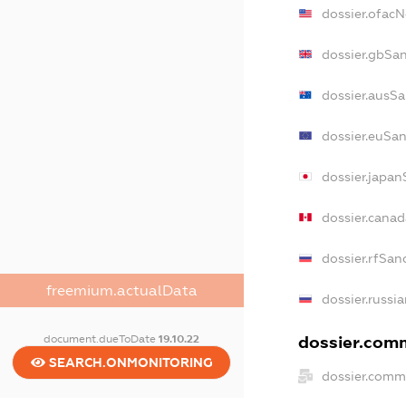
dossier.ofac
dossier.gbSa
dossier.ausS
dossier.euSa
dossier.japa
dossier.cana
dossier.rfSan
freemium.actualData
dossier.russi
dossier.comm
document.dueToDate
19.10.22
SEARCH.ONMONITORING
dossier.comm