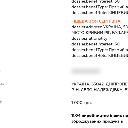
dossier.benefInterest:
50
dossier.benefType:
Прямий в
dossier.benefRole:
КІНЦЕВИ
ГІШЕВА ЗОЯ СЕРГІЇВНА
dossier.address:
УКРАЇНА, 5
МІСТО КРИВИЙ РІГ, ВУЛ.А
dossier.nationality:
-
dossier.benefInterest:
50
dossier.benefType:
Прямий в
dossier.benefRole:
КІНЦЕВИ
:
XXXXXXXXXX
ss:
УКРАЇНА, 53042, ДНІПРОП
Р-Н, СЕЛО НАДЕЖДІВКА, 
l:
1 000 грн.
:
11.04
виробництво інших не
зброджуваних продуктів