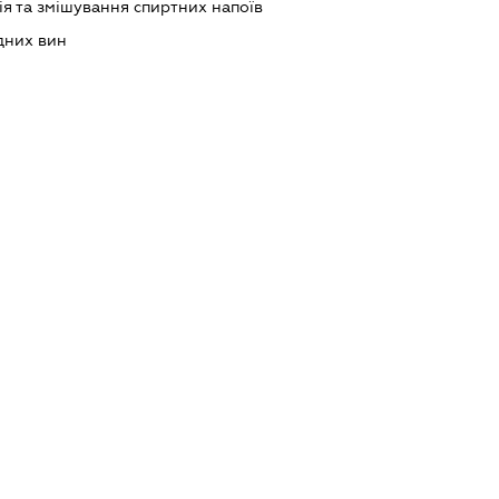
ія та змішування спиртних напоїв
дних вин