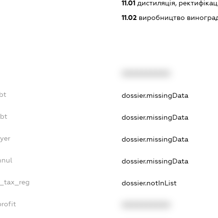
11.01
дистиляція, ректифікац
11.02
виробництво виногра
XXXXXXXXXX
bt
dossier.missingData
ebt
dossier.missingData
ayer
dossier.missingData
nnul
dossier.missingData
e_tax_reg
dossier.notInList
rofit
XXXXXXXXXX