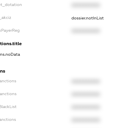
et_dotation
XXXXXXXXXX
_akciz
dossier.notInList
axPayerReg
XXXXXXXXXX
tions.title
ions.noData
ons
Sanctions
XXXXXXXXXX
Sanctions
XXXXXXXXXX
BlackList
XXXXXXXXXX
anctions
XXXXXXXXXX