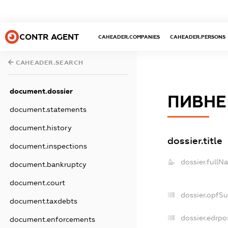
CONTR AGENT
CAHEADER.COMPANIES
CAHEADER.PERSONS
CAHEADER.SEARCH
document.dossier
ПИВНЕ
document.statements
document.history
dossier.title
document.inspections
dossier.fullN
document.bankruptcy
document.court
dossier.opfS
document.taxdebts
dossier.edrpo
document.enforcements