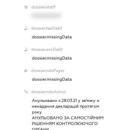
dossier.staff
XXXXXXXXXX
dossier.taxDebt
dossier.missingData
dossier.esvDebt
dossier.missingData
dossier.ndsPayer
dossier.missingData
dossier.ndsAnnul
Анульовано з 28.03.21 у зв'язку з:
ненадання декларацiй протягом
року
АНУЛЬОВАНО ЗА САМОСТIЙНИМ
РIШЕННЯМ КОНТРОЛЮЮЧОГО
ОРГАНУ.