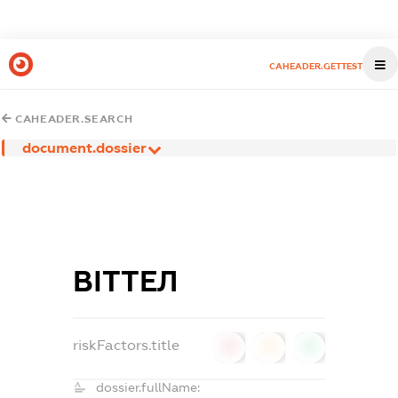
CAHEADER.GETTEST
CAHEADER.SEARCH
document.dossier
ВІТТЕЛ
riskFactors.title
0
0
0
dossier.fullName: