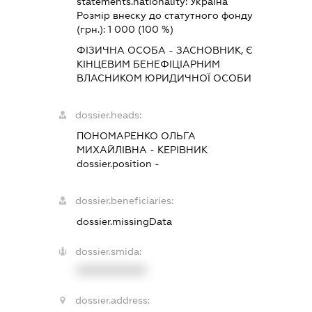
statements.nationality:
Україна
Розмір внеску до статутного фонду
(грн.):
1 000
(100 %)
ФІЗИЧНА ОСОБА - ЗАСНОВНИК, Є
КІНЦЕВИМ БЕНЕФІЦІАРНИМ
ВЛАСНИКОМ ЮРИДИЧНОЇ ОСОБИ
dossier.heads:
ПОНОМАРЕНКО ОЛЬГА
МИХАЙЛІВНА
-
КЕРІВНИК
dossier.position -
dossier.beneficiaries:
dossier.missingData
dossier.smida:
XXXXXXXXXX
dossier.address: