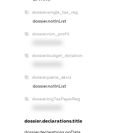
dossier.single_tax_reg
dossier.notInList
dossier.non_profit
XXXXXXXXXX
dossier.budget_dotation
XXXXXXXXXX
dossier.palne_akciz
dossier.notInList
dossier.bigTaxPayerReg
XXXXXXXXXX
dossier.declarations.title
dossier.declarations.noData