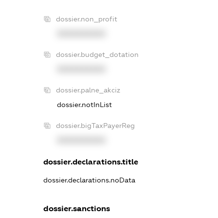
dossier.non_profit
XXXXXXXXXX
dossier.budget_dotation
XXXXXXXXXX
dossier.palne_akciz
dossier.notInList
dossier.bigTaxPayerReg
XXXXXXXXXX
dossier.declarations.title
dossier.declarations.noData
dossier.sanctions