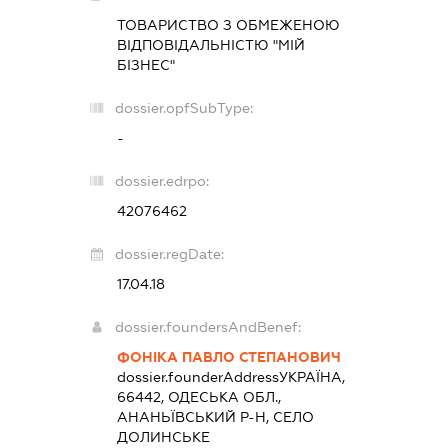
ТОВАРИСТВО З ОБМЕЖЕНОЮ
ВІДПОВІДАЛЬНІСТЮ "МІЙ
БІЗНЕС"
dossier.opfSubType:
-
dossier.edrpo:
42076462
dossier.regDate:
17.04.18
dossier.foundersAndBenef:
ФОНІКА ПАВЛО СТЕПАНОВИЧ
dossier.founderAddress
УКРАЇНА,
66442, ОДЕСЬКА ОБЛ.,
АНАНЬЇВСЬКИЙ Р-Н, СЕЛО
ДОЛИНСЬКЕ