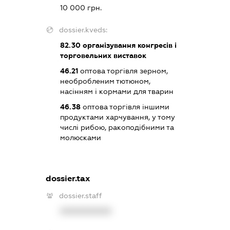
10 000 грн.
dossier.kveds:
82.30
організування конгресів і
торговельних виставок
46.21
оптова торгівля зерном,
необробленим тютюном,
насінням і кормами для тварин
46.38
оптова торгівля іншими
продуктами харчування, у тому
числі рибою, ракоподібними та
молюсками
dossier.tax
dossier.staff
XXXXXXXXXX