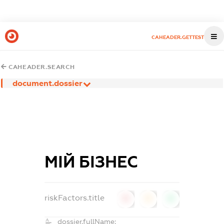
CAHEADER.GETTEST
CAHEADER.SEARCH
document.dossier
МІЙ БІЗНЕС
riskFactors.title
0
0
0
dossier.fullName: