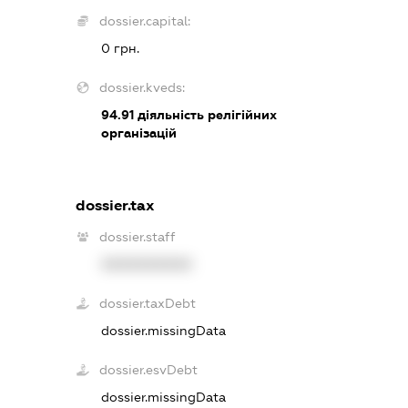
dossier.capital:
0 грн.
dossier.kveds:
94.91
діяльність релігійних
організацій
dossier.tax
dossier.staff
XXXXXXXXXX
dossier.taxDebt
dossier.missingData
dossier.esvDebt
dossier.missingData