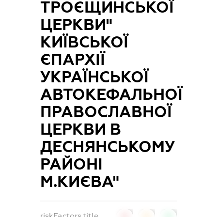
ТРОЄЩИНСЬКОЇ
ЦЕРКВИ"
КИЇВСЬКОЇ
ЄПАРХІЇ
УКРАЇНСЬКОЇ
АВТОКЕФАЛЬНОЇ
ПРАВОСЛАВНОЇ
ЦЕРКВИ В
ДЕСНЯНСЬКОМУ
РАЙОНІ
М.КИЄВА"
riskFactors.title
0
0
0