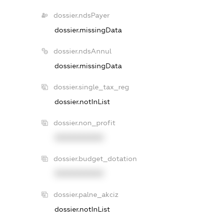
dossier.ndsPayer
dossier.missingData
dossier.ndsAnnul
dossier.missingData
dossier.single_tax_reg
dossier.notInList
dossier.non_profit
XXXXXXXXXX
dossier.budget_dotation
XXXXXXXXXX
dossier.palne_akciz
dossier.notInList