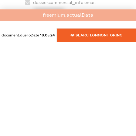
dossier.commercial_info.email
XXXXXXXXXX
freemium.actualData
dossier.commercial_info.website
XXXXXXXXXX
document.dueToDate
18.05.24
SEARCH.ONMONITORING
dossier.commercial_info.activity
XXXXXXXXXX
freemium.exampleText_1
freemium.exampleText_2
freemium.anonymousPerSearch2
FREEMIUM.DETAILS
FREEMIUM.REGISTER