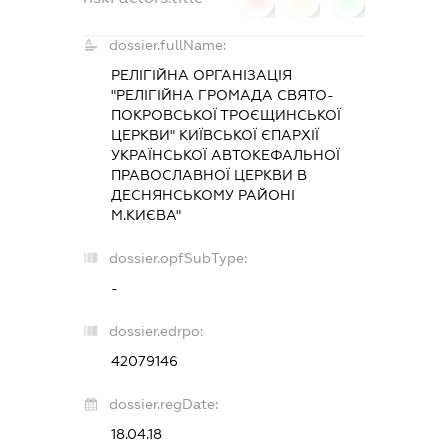
dossier.fullName:
РЕЛІГІЙНА ОРГАНІЗАЦІЯ
"РЕЛІГІЙНА ГРОМАДА СВЯТО-
ПОКРОВСЬКОЇ ТРОЄЩИНСЬКОЇ
ЦЕРКВИ" КИЇВСЬКОЇ ЄПАРХІЇ
УКРАЇНСЬКОЇ АВТОКЕФАЛЬНОЇ
ПРАВОСЛАВНОЇ ЦЕРКВИ В
ДЕСНЯНСЬКОМУ РАЙОНІ
М.КИЄВА"
dossier.opfSubType:
-
dossier.edrpo:
42079146
dossier.regDate:
18.04.18