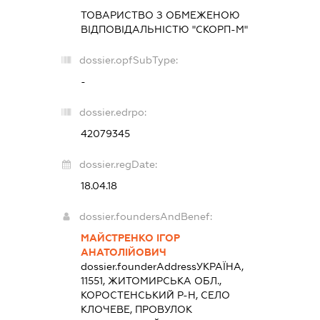
ТОВАРИСТВО З ОБМЕЖЕНОЮ
ВІДПОВІДАЛЬНІСТЮ "СКОРП-М"
dossier.opfSubType:
-
dossier.edrpo:
42079345
dossier.regDate:
18.04.18
dossier.foundersAndBenef:
МАЙСТРЕНКО ІГОР
АНАТОЛІЙОВИЧ
dossier.founderAddress
УКРАЇНА,
11551, ЖИТОМИРСЬКА ОБЛ.,
КОРОСТЕНСЬКИЙ Р-Н, СЕЛО
КЛОЧЕВЕ, ПРОВУЛОК