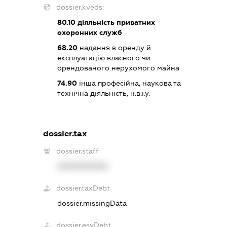
dossier.kveds:
80.10
діяльність приватних
охоронних служб
68.20
надання в оренду й
експлуатацію власного чи
орендованого нерухомого майна
74.90
інша професійна, наукова та
технічна діяльність, н.в.і.у.
dossier.tax
dossier.staff
XXXXXXXXXX
dossier.taxDebt
dossier.missingData
dossier.esvDebt