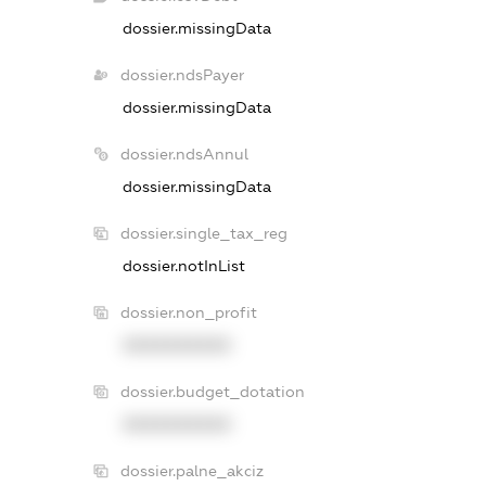
dossier.missingData
dossier.ndsPayer
dossier.missingData
dossier.ndsAnnul
dossier.missingData
dossier.single_tax_reg
dossier.notInList
dossier.non_profit
XXXXXXXXXX
dossier.budget_dotation
XXXXXXXXXX
dossier.palne_akciz