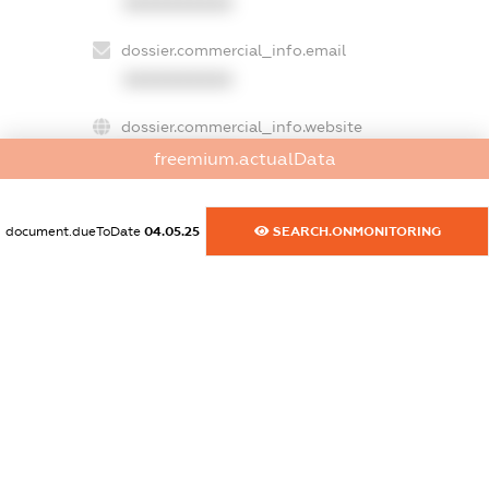
XXXXXXXXXX
dossier.commercial_info.email
XXXXXXXXXX
dossier.commercial_info.website
XXXXXXXXXX
freemium.actualData
dossier.commercial_info.activity
document.dueToDate
04.05.25
SEARCH.ONMONITORING
XXXXXXXXXX
freemium.exampleText_1
freemium.exampleText_2
freemium.anonymousPerSearch2
FREEMIUM.DETAILS
FREEMIUM.REGISTER