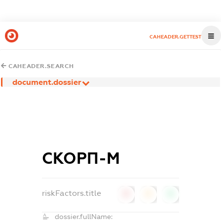
CAHEADER.GETTEST
CAHEADER.SEARCH
document.dossier
СКОРП-М
riskFactors.title
0
0
0
dossier.fullName: