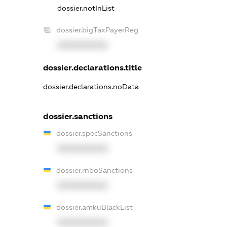
dossier.notInList
dossier.bigTaxPayerReg
XXXXXXXXXX
dossier.declarations.title
dossier.declarations.noData
dossier.sanctions
dossier.specSanctions
XXXXXXXXXX
dossier.rnboSanctions
XXXXXXXXXX
dossier.amkuBlackList
XXXXXXXXXX