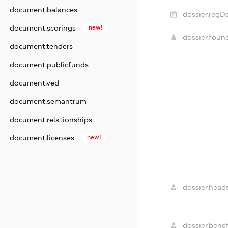
document.balances
dossier.regDa
document.scorings
new!
dossier.fou
document.tenders
document.publicfunds
document.ved
document.semantrum
document.relationships
document.licenses
new!
dossier.heads
dossier.benef