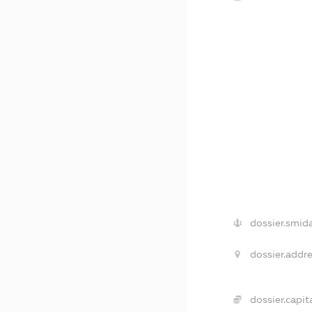
dossier.smida
dossier.addre
dossier.capita