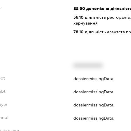
:
85.60
допоміжна діяльність
56.10
діяльність ресторанів
харчування
78.10
діяльність агентств 
XXXXXXXXXX
ebt
dossier.missingData
ebt
dossier.missingData
ayer
dossier.missingData
nnul
dossier.missingData
le_tax_reg