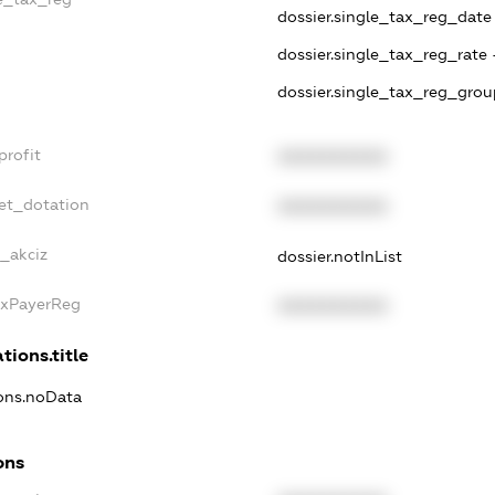
dossier.single_tax_reg_date 
dossier.single_tax_reg_rate 
dossier.single_tax_reg_grou
profit
XXXXXXXXXX
et_dotation
XXXXXXXXXX
e_akciz
dossier.notInList
axPayerReg
XXXXXXXXXX
tions.title
ions.noData
ons