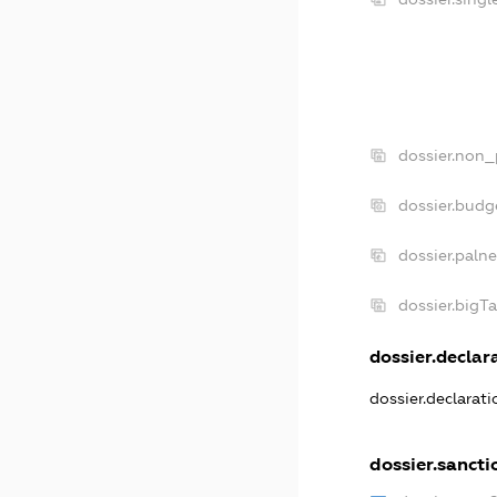
dossier.non_
dossier.budg
dossier.paln
dossier.bigT
dossier.declara
dossier.declarat
dossier.sancti