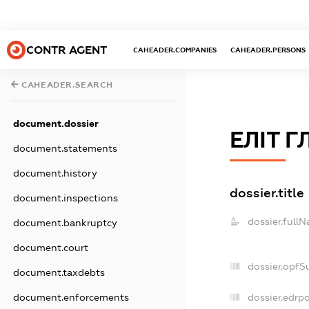
CONTR AGENT
CAHEADER.COMPANIES
CAHEADER.PERSONS
CAHEADER.SEARCH
document.dossier
ЕЛІТ 
document.statements
document.history
dossier.title
document.inspections
dossier.full
document.bankruptcy
document.court
dossier.opfS
document.taxdebts
dossier.edrpo
document.enforcements