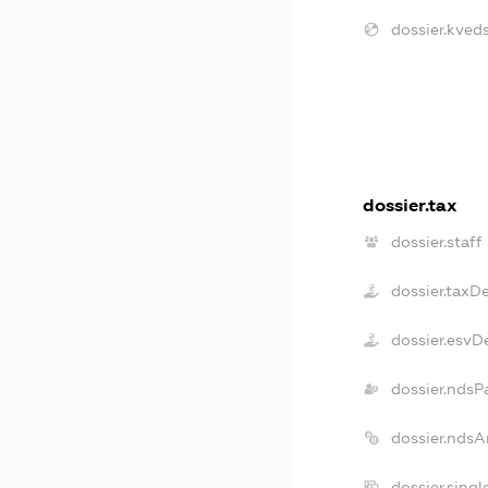
dossier.kveds
dossier.tax
dossier.staff
dossier.taxD
dossier.esvD
dossier.ndsP
dossier.ndsA
dossier.sing