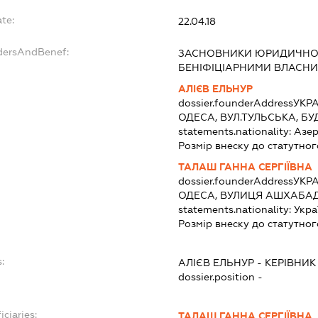
te:
22.04.18
ndersAndBenef:
ЗАСНОВНИКИ ЮРИДИЧНОЇ
БЕНІФІЦІАРНИМИ ВЛАСНИ
АЛІЄВ ЕЛЬНУР
dossier.founderAddress
УКРА
ОДЕСА, ВУЛ.ТУЛЬСЬКА, БУ
statements.nationality:
Азе
Розмір внеску до статутног
ТАЛАШ ГАННА СЕРГІЇВНА
dossier.founderAddress
УКРА
ОДЕСА, ВУЛИЦЯ АШХАБАД
statements.nationality:
Укра
Розмір внеску до статутног
:
АЛІЄВ ЕЛЬНУР
-
КЕРІВНИК
dossier.position -
iciaries:
ТАЛАШ ГАННА СЕРГІЇВНА