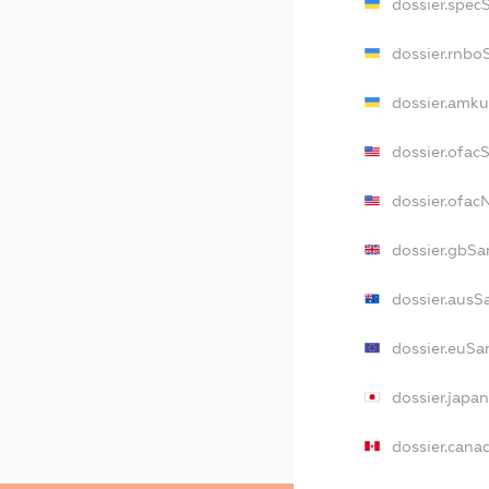
dossier.spec
dossier.rnbo
dossier.amku
dossier.ofac
dossier.ofa
dossier.gbSa
dossier.ausS
dossier.euSa
dossier.japa
dossier.cana