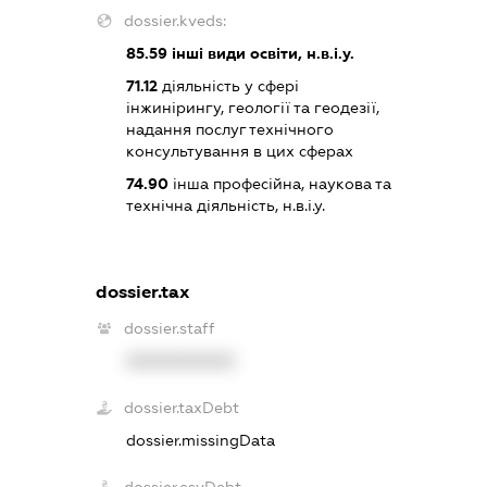
dossier.kveds:
85.59
інші види освіти, н.в.і.у.
71.12
діяльність у сфері
інжинірингу, геології та геодезії,
надання послуг технічного
консультування в цих сферах
74.90
інша професійна, наукова та
технічна діяльність, н.в.і.у.
dossier.tax
dossier.staff
XXXXXXXXXX
dossier.taxDebt
dossier.missingData