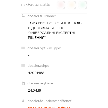
riskFactors.title
0
0
0
dossier.fullName:
ТОВАРИСТВО З ОБМЕЖЕНОЮ
ВІДПОВІДАЛЬНІСТЮ
"УНІВЕРСАЛЬНІ ЕКСПЕРТНІ
РІШЕННЯ"
dossier.opfSubType:
-
dossier.edrpo:
42091488
dossier.regDate:
24.04.18
dossier.foundersAndBenef:
МЕГЕДА ЯНА СЕРГІЇВНА