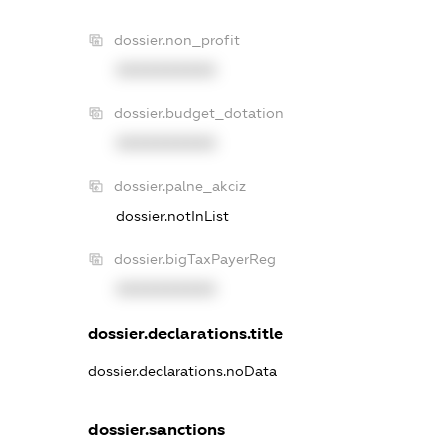
dossier.non_profit
XXXXXXXXXX
dossier.budget_dotation
XXXXXXXXXX
dossier.palne_akciz
dossier.notInList
dossier.bigTaxPayerReg
XXXXXXXXXX
dossier.declarations.title
dossier.declarations.noData
dossier.sanctions