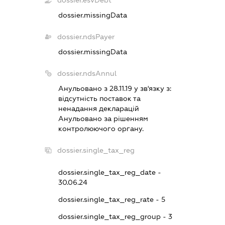
dossier.esvDebt
dossier.missingData
dossier.ndsPayer
dossier.missingData
dossier.ndsAnnul
Анульовано з 28.11.19 у зв'язку з:
вiдсутнiсть поставок та
ненадання декларацiй
Анульовано за рiшенням
контролюючого органу.
dossier.single_tax_reg
dossier.single_tax_reg_date -
30.06.24
dossier.single_tax_reg_rate - 5
dossier.single_tax_reg_group - 3