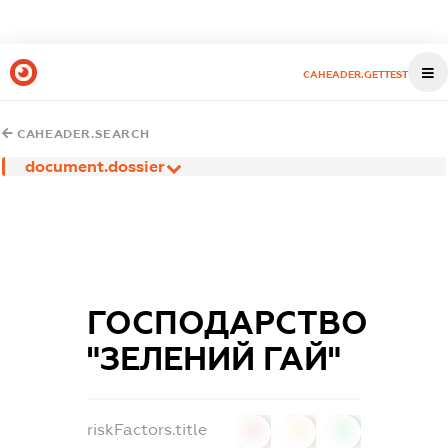
CAHEADER.GETTEST
CAHEADER.SEARCH
document.dossier
ГОСПОДАРСТВО
"ЗЕЛЕНИЙ ГАЙ"
riskFactors.title
0
0
0