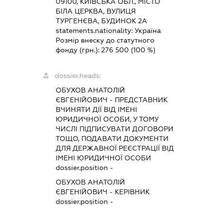
09100, КИЇВСЬКА ОБЛ., МІСТО
БІЛА ЦЕРКВА, ВУЛИЦЯ
ТУРГЕНЄВА, БУДИНОК 2А
statements.nationality:
Україна
Розмір внеску до статутного
фонду (грн.):
276 500
(100 %)
dossier.heads:
ОБУХОВ АНАТОЛІЙ
ЄВГЕНІЙОВИЧ
-
ПРЕДСТАВНИК
ВЧИНЯТИ ДІЇ ВІД ІМЕНІ
ЮРИДИЧНОЇ ОСОБИ, У ТОМУ
ЧИСЛІ ПІДПИСУВАТИ ДОГОВОРИ
ТОЩО, ПОДАВАТИ ДОКУМЕНТИ
ДЛЯ ДЕРЖАВНОЇ РЕЄСТРАЦІЇ ВІД
ІМЕНІ ЮРИДИЧНОЇ ОСОБИ
dossier.position -
ОБУХОВ АНАТОЛІЙ
ЄВГЕНІЙОВИЧ
-
КЕРІВНИК
dossier.position -