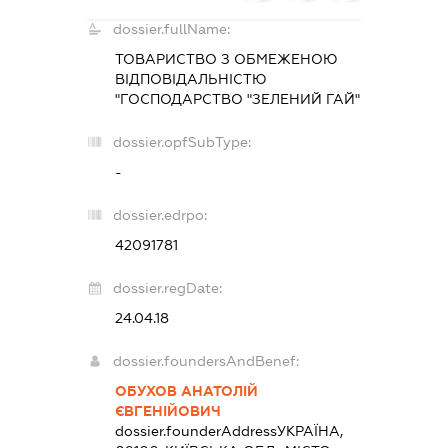
dossier.fullName:
ТОВАРИСТВО З ОБМЕЖЕНОЮ
ВІДПОВІДАЛЬНІСТЮ
"ГОСПОДАРСТВО "ЗЕЛЕНИЙ ГАЙ"
dossier.opfSubType:
-
dossier.edrpo:
42091781
dossier.regDate:
24.04.18
dossier.foundersAndBenef:
ОБУХОВ АНАТОЛІЙ
ЄВГЕНІЙОВИЧ
dossier.founderAddress
УКРАЇНА,