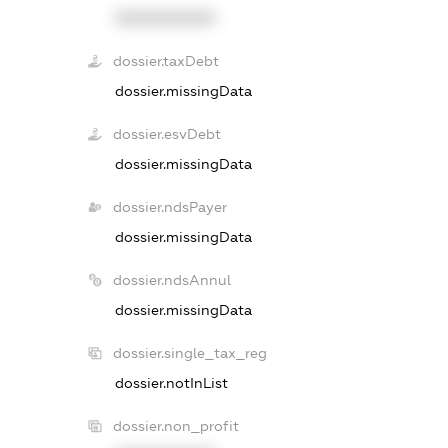
XXXXXXXXXX
dossier.taxDebt
dossier.missingData
dossier.esvDebt
dossier.missingData
dossier.ndsPayer
dossier.missingData
dossier.ndsAnnul
dossier.missingData
dossier.single_tax_reg
dossier.notInList
dossier.non_profit