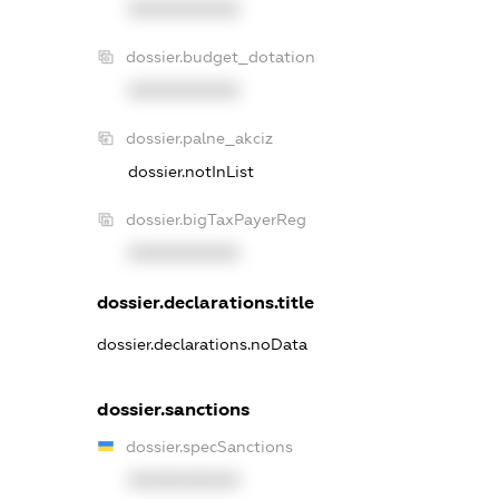
XXXXXXXXXX
dossier.budget_dotation
XXXXXXXXXX
dossier.palne_akciz
dossier.notInList
dossier.bigTaxPayerReg
XXXXXXXXXX
dossier.declarations.title
dossier.declarations.noData
dossier.sanctions
dossier.specSanctions
XXXXXXXXXX