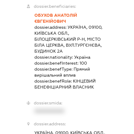
dossier.beneficiaries:
ОБУХОВ АНАТОЛІЙ
ЄВГЕНІЙОВИЧ
dossier.address:
УКРАЇНА, 09100,
КИЇВСЬКА ОБЛ.,
БІЛОЦЕРКІВСЬКИЙ Р-Н, МІСТО
БІЛА ЦЕРКВА, ВУЛ.ТУРГЄНЄВА,
БУДИНОК 2А
dossier.nationality:
Україна
dossier.benefInterest:
100
dossier.benefType:
Прямий
вирішальний вплив
dossier.benefRole:
КІНЦЕВИЙ
БЕНЕФІЦІАРНИЙ ВЛАСНИК
dossier.smida:
XXXXXXXXXX
dossier.address:
УКРАЇНА, 09100, КИЇВСЬКА ОБЛ.,