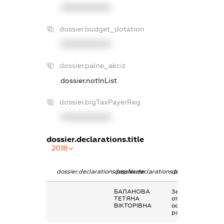
XXXXXXXXXX
dossier.budget_dotation
XXXXXXXXXX
dossier.palne_akciz
dossier.notInList
dossier.bigTaxPayerReg
XXXXXXXXXX
dossier.declarations.title
2018
dossier.declarations.pepName
dossier.declarations.personName
dossier.declarati
БАЛАНОВА
Заробітна плата
ТЕТЯНА
отримана за
ВІКТОРІВНА
основним місцем
роботи