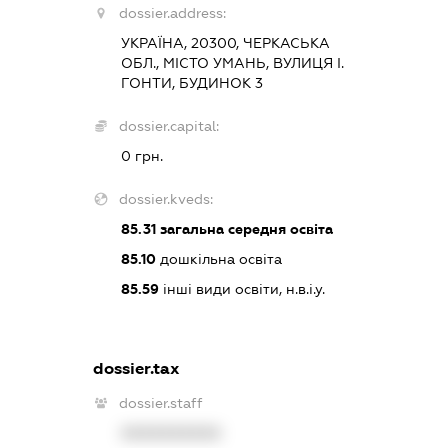
dossier.address:
УКРАЇНА, 20300, ЧЕРКАСЬКА
ОБЛ., МІСТО УМАНЬ, ВУЛИЦЯ І.
ГОНТИ, БУДИНОК 3
dossier.capital:
0 грн.
dossier.kveds:
85.31
загальна середня освіта
85.10
дошкільна освіта
85.59
інші види освіти, н.в.і.у.
dossier.tax
dossier.staff
XXXXXXXXXX