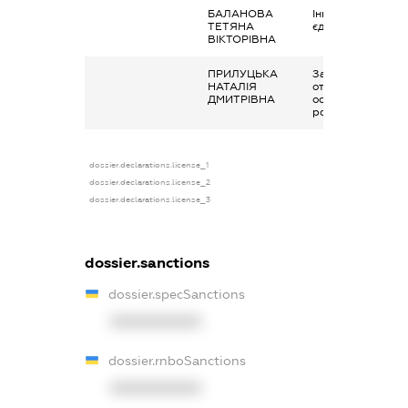
БАЛАНОВА
Інше, Сума
ТЕТЯНА
єдиного внеску
ВІКТОРІВНА
ПРИЛУЦЬКА
Заробітна плата
НАТАЛІЯ
отримана за
ДМИТРІВНА
основним місцем
роботи
dossier.declarations.license_1
dossier.declarations.license_2
dossier.declarations.license_3
dossier.sanctions
dossier.specSanctions
XXXXXXXXXX
dossier.rnboSanctions
XXXXXXXXXX