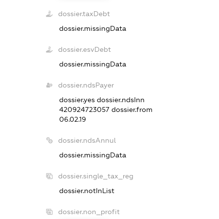
dossier.taxDebt
dossier.missingData
dossier.esvDebt
dossier.missingData
dossier.ndsPayer
dossier.yes
dossier.ndsInn
420924723057
dossier.from
06.02.19
dossier.ndsAnnul
dossier.missingData
dossier.single_tax_reg
dossier.notInList
dossier.non_profit