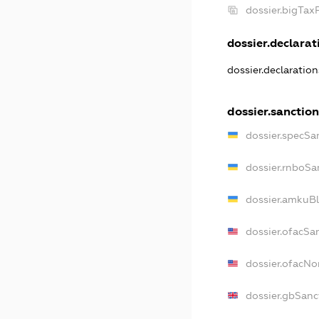
dossier.bigTa
dossier.declarati
dossier.declaratio
dossier.sanctio
dossier.specSa
dossier.rnboSa
dossier.amkuBl
dossier.ofacSa
dossier.ofacN
dossier.gbSanc