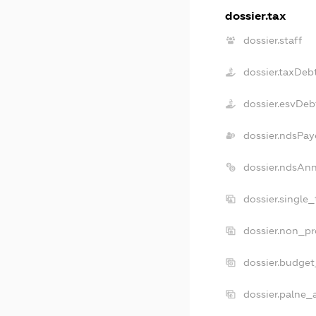
dossier.tax
dossier.staff
dossier.taxDeb
dossier.esvDeb
dossier.ndsPay
dossier.ndsAn
dossier.single
dossier.non_pr
dossier.budge
dossier.palne_