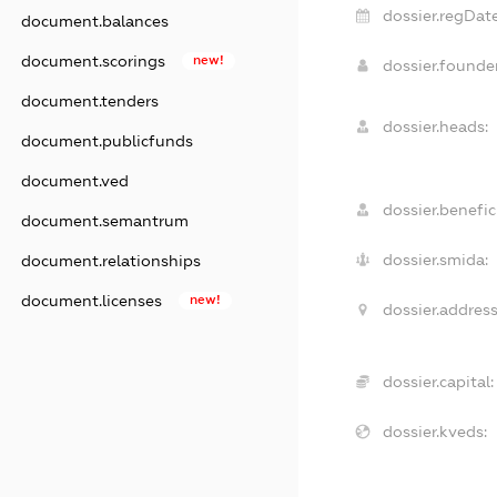
dossier.regDate
document.balances
document.scorings
new!
dossier.found
document.tenders
dossier.heads:
document.publicfunds
document.ved
dossier.benefici
document.semantrum
dossier.smida:
document.relationships
document.licenses
new!
dossier.address
dossier.capital:
dossier.kveds: