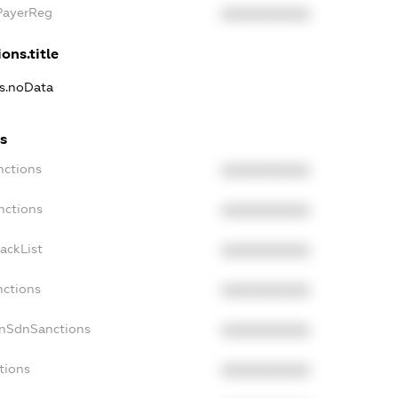
xPayerReg
XXXXXXXXXX
ons.title
ns.noData
ns
nctions
XXXXXXXXXX
nctions
XXXXXXXXXX
ackList
XXXXXXXXXX
nctions
XXXXXXXXXX
onSdnSanctions
XXXXXXXXXX
tions
XXXXXXXXXX