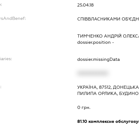
:
25.04.18
ersAndBenef:
СПІВВЛАСНИКАМИ ОБ'ЄДН
ТИМЧЕНКО АНДРІЙ ОЛЕК
dossier.position -
aries:
dossier.missingData
XXXXXXXXXX
:
УКРАЇНА, 87512, ДОНЕЦЬК
ПИЛИПА ОРЛИКА, БУДИНОК
0 грн.
81.10
комплексне обслуговув