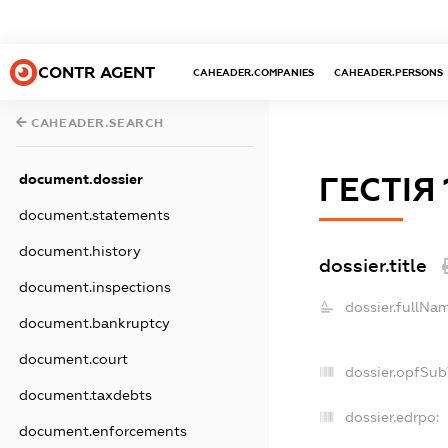
CONTR AGENT
CAHEADER.COMPANIES
CAHEADER.PERSONS
CAHEADER.SEARCH
document.dossier
ГЕСТІЯ 
document.statements
document.history
dossier.title
document.inspections
dossier.fullNa
document.bankruptcy
document.court
dossier.opfSub
document.taxdebts
dossier.edrpo:
document.enforcements