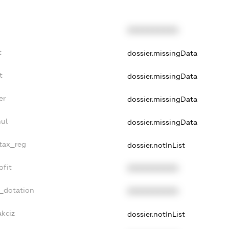
XXXXXXXXXX
t
dossier.missingData
t
dossier.missingData
er
dossier.missingData
nul
dossier.missingData
_tax_reg
dossier.notInList
ofit
XXXXXXXXXX
t_dotation
XXXXXXXXXX
akciz
dossier.notInList