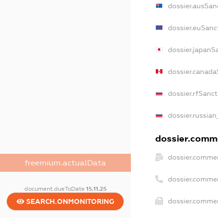
dossier.ausSan
dossier.euSanc
dossier.japanS
dossier.canada
dossier.rfSanc
dossier.russian
dossier.comme
dossier.commer
freemium.actualData
dossier.comme
document.dueToDate
15.11.25
dossier.commer
SEARCH.ONMONITORING