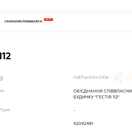
BETA
CAHEADER.PERSSEARCH
112
riskFactors.title
0
0
me:
ОБ'ЄДНАННЯ СПІВВЛАСНИ
БУДИНКУ "ГЕСТІЯ 112"
Type:
-
42092481