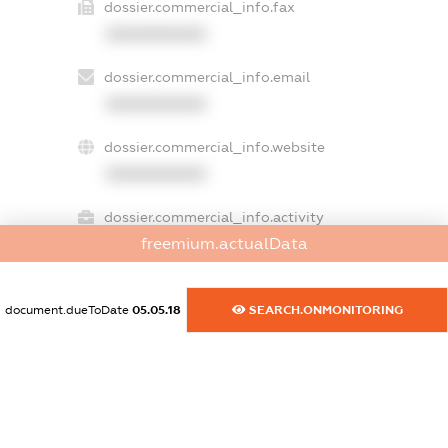
dossier.commercial_info.fax
XXXXXXXXXX
dossier.commercial_info.email
XXXXXXXXXX
dossier.commercial_info.website
XXXXXXXXXX
dossier.commercial_info.activity
freemium.actualData
XXXXXXXXXX
document.dueToDate
05.05.18
SEARCH.ONMONITORING
freemium.exampleText_1
freemium.exampleText_2
freemium.anonymousPerSearch2
FREEMIUM.DETAILS
FREEMIUM.REGISTER