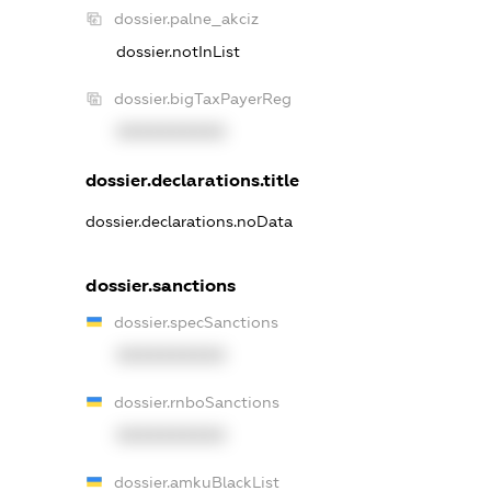
dossier.palne_akciz
dossier.notInList
dossier.bigTaxPayerReg
XXXXXXXXXX
dossier.declarations.title
dossier.declarations.noData
dossier.sanctions
dossier.specSanctions
XXXXXXXXXX
dossier.rnboSanctions
XXXXXXXXXX
dossier.amkuBlackList