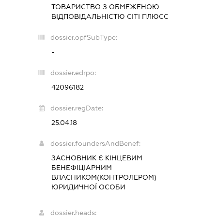
ТОВАРИСТВО З ОБМЕЖЕНОЮ
ВІДПОВІДАЛЬНІСТЮ
СІТІ ПЛЮСС
dossier.opfSubType:
-
dossier.edrpo:
42096182
dossier.regDate:
25.04.18
dossier.foundersAndBenef:
ЗАСНОВНИК Є КІНЦЕВИМ
БЕНЕФІЦІАРНИМ
ВЛАСНИКОМ(КОНТРОЛЕРОМ)
ЮРИДИЧНОЇ ОСОБИ
dossier.heads: