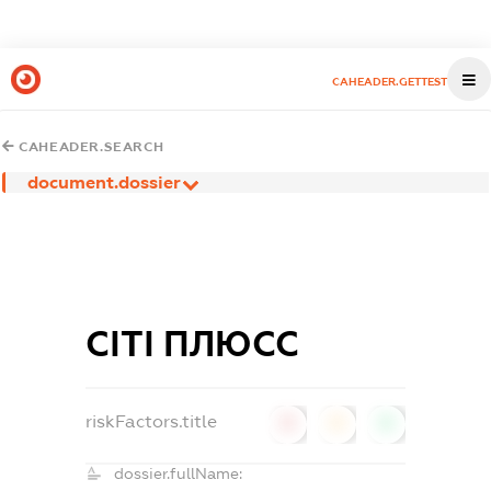
CAHEADER.GETTEST
CAHEADER.SEARCH
document.dossier
СІТІ ПЛЮСС
riskFactors.title
0
0
0
dossier.fullName: