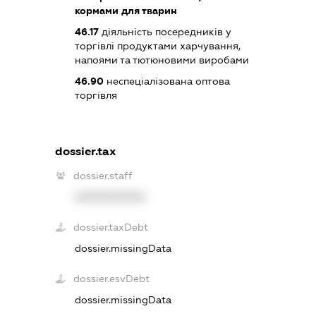
кормами для тварин
46.17
діяльність посередників у
торгівлі продуктами харчування,
напоями та тютюновими виробами
46.90
неспеціалізована оптова
торгівля
dossier.tax
dossier.staff
XXXXXXXXXX
dossier.taxDebt
dossier.missingData
dossier.esvDebt
dossier.missingData