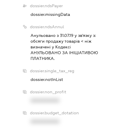
dossier.ndsPayer
dossier.missingData
dossier.ndsAnnul
Анульовано з 31.07.19 у зв'язку з:
обсяги продажу товарiв < нiж
визначенi у Кодексi
АНУЛЬОВАНО ЗА IНIЦIАТИВОЮ
ПЛАТНИКА.
dossier.single_tax_reg
dossier.notInList
dossier.non_profit
XXXXXXXXXX
dossier.budget_dotation
XXXXXXXXXX