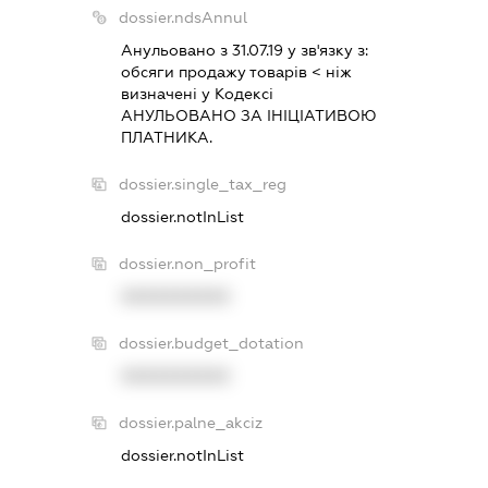
dossier.ndsAnnul
Анульовано з 31.07.19 у зв'язку з:
обсяги продажу товарiв < нiж
визначенi у Кодексi
АНУЛЬОВАНО ЗА IНIЦIАТИВОЮ
ПЛАТНИКА.
dossier.single_tax_reg
dossier.notInList
dossier.non_profit
XXXXXXXXXX
dossier.budget_dotation
XXXXXXXXXX
dossier.palne_akciz
dossier.notInList