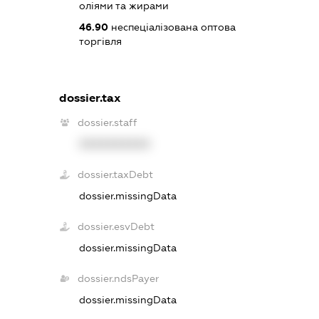
оліями та жирами
46.90
неспеціалізована оптова
торгівля
dossier.tax
dossier.staff
XXXXXXXXXX
dossier.taxDebt
dossier.missingData
dossier.esvDebt
dossier.missingData
dossier.ndsPayer
dossier.missingData