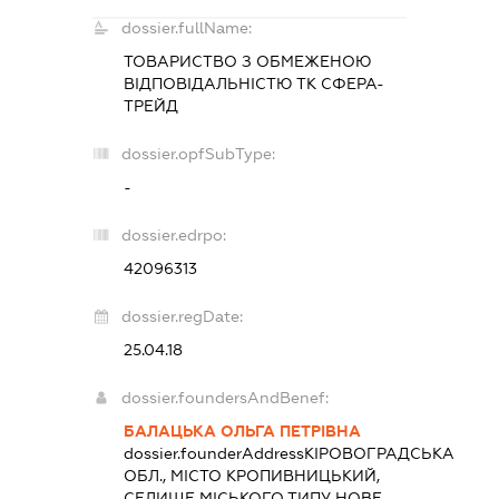
dossier.fullName:
ТОВАРИСТВО З ОБМЕЖЕНОЮ
ВІДПОВІДАЛЬНІСТЮ
ТК СФЕРА-
ТРЕЙД
dossier.opfSubType:
-
dossier.edrpo:
42096313
dossier.regDate:
25.04.18
dossier.foundersAndBenef:
БАЛАЦЬКА ОЛЬГА ПЕТРІВНА
dossier.founderAddress
КІРОВОГРАДСЬКА
ОБЛ., МІСТО КРОПИВНИЦЬКИЙ,
СЕЛИЩЕ МІСЬКОГО ТИПУ НОВЕ