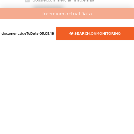
dossier.commercial_info.email
XXXXXXXXXX
freemium.actualData
dossier.commercial_info.website
XXXXXXXXXX
document.dueToDate
05.05.18
SEARCH.ONMONITORING
dossier.commercial_info.activity
XXXXXXXXXX
freemium.exampleText_1
freemium.exampleText_2
freemium.anonymousPerSearch2
FREEMIUM.DETAILS
FREEMIUM.REGISTER