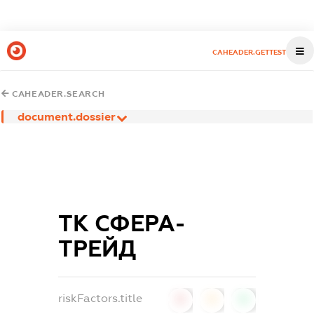
CAHEADER.GETTEST
CAHEADER.SEARCH
document.dossier
ТК СФЕРА-
ТРЕЙД
riskFactors.title
0
0
0