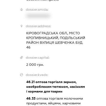
dossier.smida:
XXXXXXXXXX
dossier.address:
КІРОВОГРАДСЬКА ОБЛ., МІСТО
КРОПИВНИЦЬКИЙ, ПОДІЛЬСЬКИЙ
РАЙОН ВУЛИЦЯ ШЕВЧЕНКА БУД.
46
dossier.capital:
2 000 грн.
dossier.kveds:
46.21
оптова торгівля зерном,
необробленим тютюном, насінням
і кормами для тварин
46.33
оптова торгівля молочними
продуктами, яйцями, харчовими