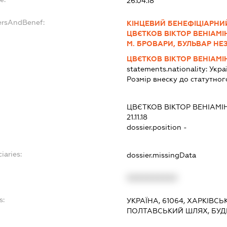
26.04.18
ersAndBenef:
КІНЦЕВИЙ БЕНЕФІЦІАРНИ
ЦВЄТКОВ ВІКТОР ВЕНІАМІН
М. БРОВАРИ, БУЛЬВАР НЕЗА
ЦВЄТКОВ ВІКТОР ВЕНІАМ
statements.nationality:
Укра
Розмір внеску до статутног
ЦВЄТКОВ ВІКТОР ВЕНІАМ
21.11.18
dossier.position -
iaries:
dossier.missingData
XXXXXXXXXX
s:
УКРАЇНА, 61064, ХАРКІВСЬ
ПОЛТАВСЬКИЙ ШЛЯХ, БУД