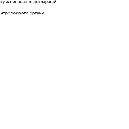
зку з:
ненадання декларацiй
онтролюючого органу.