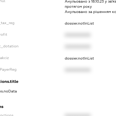
nul
Анульовано з 18.10.23 у зв'я
протягом року
Анульовано за рiшенням к
_tax_reg
dossier.notInList
ofit
XXXXXXXXXX
t_dotation
XXXXXXXXXX
akciz
dossier.notInList
xPayerReg
XXXXXXXXXX
ions.title
ons.noData
ns
anctions
XXXXXXXXXX