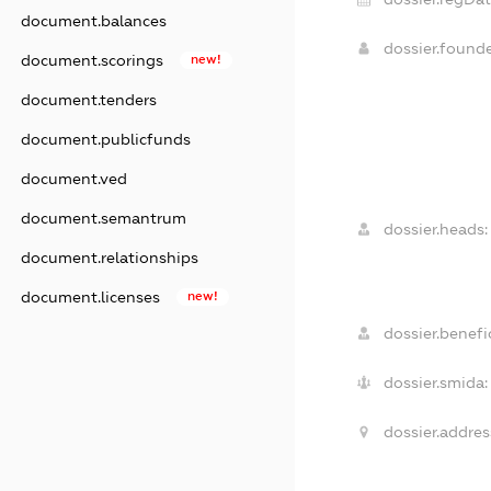
document.balances
dossier.found
document.scorings
new!
document.tenders
document.publicfunds
document.ved
document.semantrum
dossier.heads:
document.relationships
document.licenses
new!
dossier.benefic
dossier.smida:
dossier.addres