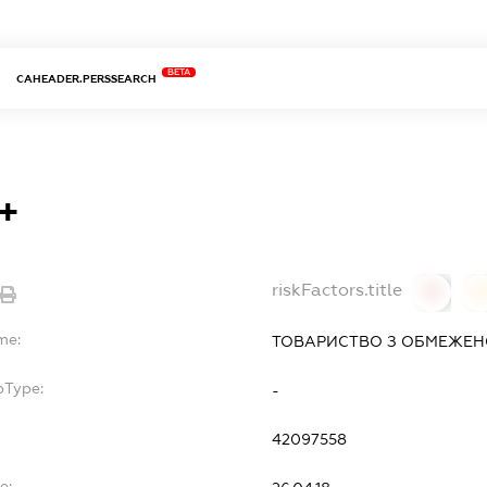
BETA
CAHEADER.PERSSEARCH
+
riskFactors.title
0
0
me:
ТОВАРИСТВО З ОБМЕЖЕНО
bType:
-
42097558
e: