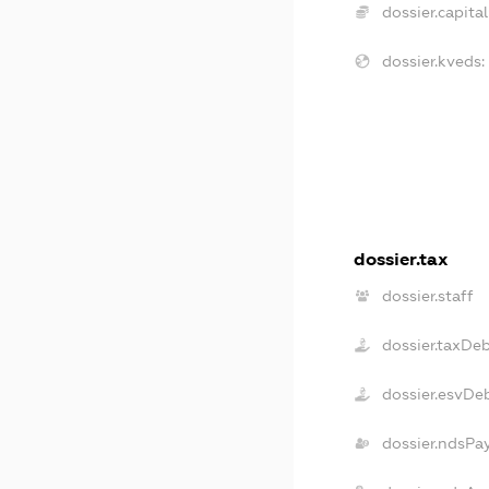
dossier.capital
dossier.kveds:
dossier.tax
dossier.staff
dossier.taxDe
dossier.esvDe
dossier.ndsPa