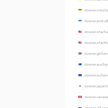
dossier.rnboS
dossier.amkuB
dossier.ofacS
dossier.ofac
dossier.gbSan
dossier.ausSa
dossier.euSan
dossier.japan
dossier.canad
dossier.rfSanc