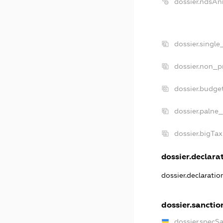
dossier.ndsAn
dossier.single
dossier.non_pr
dossier.budge
dossier.palne_
dossier.bigTa
dossier.declarat
dossier.declarati
dossier.sanctio
dossier.specS