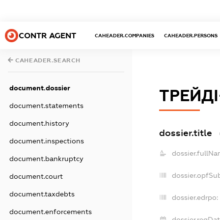
CONTR AGENT
CAHEADER.COMPANIES
CAHEADER.PERSONS
CAHEADER.SEARCH
document.dossier
ТРЕЙДІ
document.statements
document.history
dossier.title
document.inspections
dossier.fullNa
document.bankruptcy
dossier.opfSu
document.court
document.taxdebts
dossier.edrpo:
document.enforcements
dossier.regDat