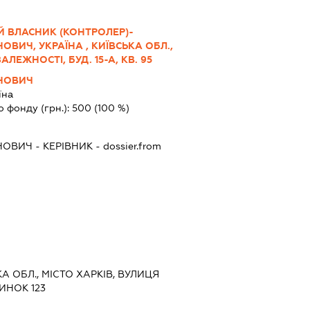
Й ВЛАСНИК (КОНТРОЛЕР)-
ОВИЧ, УКРАЇНА , КИЇВСЬКА ОБЛ.,
ЛЕЖНОСТІ, БУД. 15-А, КВ. 95
ІНОВИЧ
їна
о фонду (грн.):
500
(100 %)
ІНОВИЧ
-
КЕРІВНИК
- dossier.from
КА ОБЛ., МІСТО ХАРКІВ, ВУЛИЦЯ
ИНОК 123