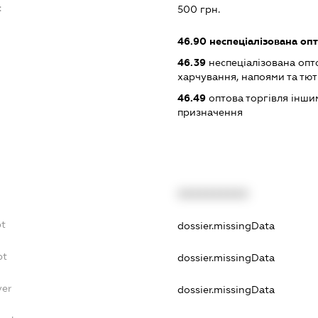
:
500 грн.
46.90
неспеціалізована опт
46.39
неспеціалізована опт
харчування, напоями та т
46.49
оптова торгівля інши
призначення
XXXXXXXXXX
bt
dossier.missingData
bt
dossier.missingData
yer
dossier.missingData