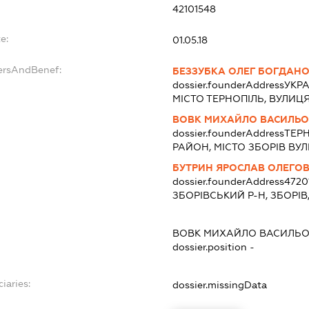
42101548
e:
01.05.18
ersAndBenef:
БЕЗЗУБКА ОЛЕГ БОГДАН
dossier.founderAddress
УКРА
МІСТО ТЕРНОПІЛЬ, ВУЛИЦЯ
ВОВК МИХАЙЛО ВАСИЛЬ
dossier.founderAddress
ТЕРН
РАЙОН, МІСТО ЗБОРІВ ВУЛ
БУТРИН ЯРОСЛАВ ОЛЕГО
dossier.founderAddress
4720
ЗБОРІВСЬКИЙ Р-Н, ЗБОРІВ, 
ВОВК МИХАЙЛО ВАСИЛЬ
dossier.position -
iaries:
dossier.missingData