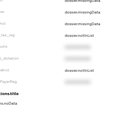
bt
dossier.missingData
yer
dossier.missingData
nul
dossier.missingData
e_tax_reg
dossier.notInList
rofit
XXXXXXXXXX
t_dotation
XXXXXXXXXX
_akciz
dossier.notInList
xPayerReg
XXXXXXXXXX
ions.title
ons.noData