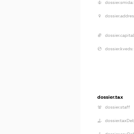
dossier.smida:
dossier.addres
dossier.capital
dossier.kveds:
dossier.tax
dossier.staff
dossier.taxDe