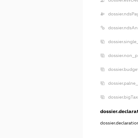
dossier.esvDe
dossier.ndsPa
dossier.ndsAn
dossier.singl
dossier.non_p
dossier.budge
dossier.palne
dossier.bigTa
dossier.declarat
dossier.declarati