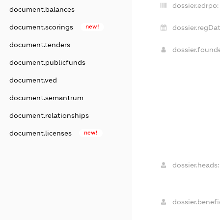
dossier.edrpo:
document.balances
document.scorings
new!
dossier.regDat
document.tenders
dossier.found
document.publicfunds
document.ved
document.semantrum
document.relationships
document.licenses
new!
dossier.heads:
dossier.benefic