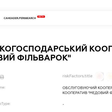
BETA
CAHEADER.PERSSEARCH
ЬКОГОСПОДАРСЬКИЙ КОО
ВИЙ ФІЛЬВАРОК"
riskFactors.title
0
0
me:
ОБСЛУГОВУЮЧИЙ КООПЕ
КООПЕРАТИВ "МЕДОВИЙ Ф
bType:
-