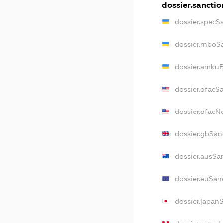
dossier.sanctio
dossier.specS
dossier.rnboS
dossier.amkuB
dossier.ofacS
dossier.ofac
dossier.gbSan
dossier.ausSa
dossier.euSan
dossier.japan