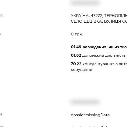
XXXXXXXXXX
s:
УКРАЇНА, 47272, ТЕРНОПІЛ
СЕЛО ЦЕЦІВКА, ВУЛИЦЯ С
:
0 грн.
01.49
розведення інших тв
01.62
допоміжна діяльність 
70.22
консультування з пита
керування
XXXXXXXXXX
bt
dossier.missingData