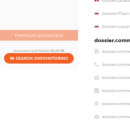
dossier.canad
dossier.rfSanc
dossier.russia
freemium.actualData
dossier.comme
document.dueToDate
05.05.18
dossier.comme
SEARCH.ONMONITORING
dossier.comme
dossier.comme
dossier.comme
dossier.comme
dossier.commer