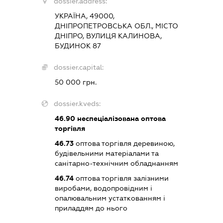
dossier.address:
УКРАЇНА, 49000,
ДНІПРОПЕТРОВСЬКА ОБЛ., МІСТО
ДНІПРО, ВУЛИЦЯ КАЛИНОВА,
БУДИНОК 87
dossier.capital:
50 000 грн.
dossier.kveds:
46.90
неспеціалізована оптова
торгівля
46.73
оптова торгівля деревиною,
будівельними матеріалами та
санітарно-технічним обладнанням
46.74
оптова торгівля залізними
виробами, водопровідним і
опалювальним устаткованням і
приладдям до нього