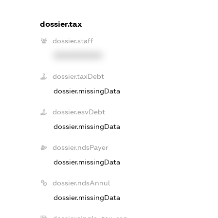
dossier.tax
dossier.staff
XXXXXXXXXX
dossier.taxDebt
dossier.missingData
dossier.esvDebt
dossier.missingData
dossier.ndsPayer
dossier.missingData
dossier.ndsAnnul
dossier.missingData