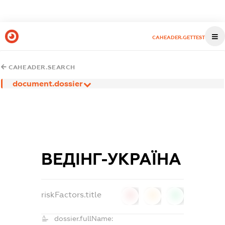
CAHEADER.GETTEST
CAHEADER.SEARCH
document.dossier
ВЕДІНГ-УКРАЇНА
riskFactors.title
0
0
0
dossier.fullName: