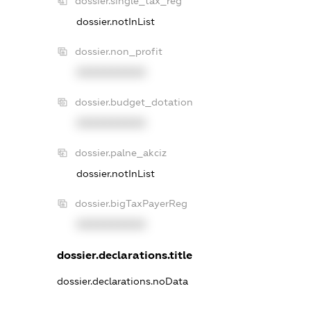
dossier.single_tax_reg
dossier.notInList
dossier.non_profit
XXXXXXXXXX
dossier.budget_dotation
XXXXXXXXXX
dossier.palne_akciz
dossier.notInList
dossier.bigTaxPayerReg
XXXXXXXXXX
dossier.declarations.title
dossier.declarations.noData