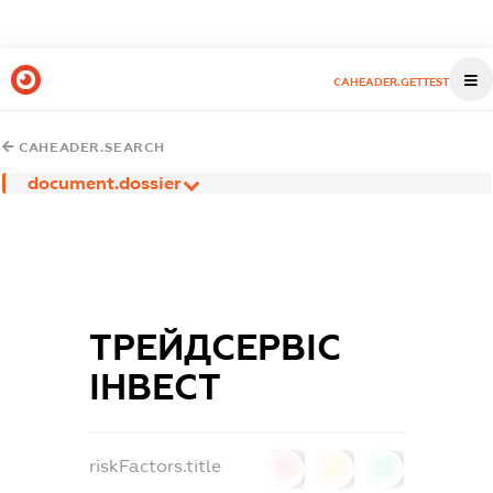
CAHEADER.GETTEST
CAHEADER.SEARCH
document.dossier
ТРЕЙДСЕРВІС
ІНВЕСТ
riskFactors.title
0
0
0