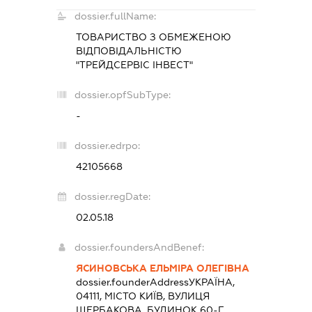
dossier.fullName:
ТОВАРИСТВО З ОБМЕЖЕНОЮ
ВІДПОВІДАЛЬНІСТЮ
"ТРЕЙДСЕРВІС ІНВЕСТ"
dossier.opfSubType:
-
dossier.edrpo:
42105668
dossier.regDate:
02.05.18
dossier.foundersAndBenef:
ЯСИНОВСЬКА ЕЛЬМІРА ОЛЕГІВНА
dossier.founderAddress
УКРАЇНА,
04111, МІСТО КИЇВ, ВУЛИЦЯ
ЩЕРБАКОВА, БУДИНОК 60-Г,