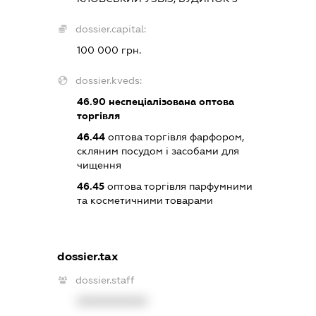
dossier.capital:
100 000 грн.
dossier.kveds:
46.90
неспеціалізована оптова
торгівля
46.44
оптова торгівля фарфором,
скляним посудом і засобами для
чищення
46.45
оптова торгівля парфумними
та косметичними товарами
dossier.tax
dossier.staff
XXXXXXXXXX