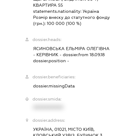
КВАРТИРА 55
statements.nationality:
Україна
Розмір внеску до статутного фонду
(грн.):
100 000
(100 %)
dossier.heads:
ЯСИНОВСЬКА ЕЛЬМІРА ОЛЕГІВНА
-
КЕРІВНИК
- dossier.from 18.09.18
dossier.position -
dossier.beneficiaries:
dossier.missingData
dossier.smida:
XXXXXXXXXX
dossier.address:
УКРАЇНА, 01021, МІСТО КИЇВ,
КЛОВСЬКИЙ УЗВІЗ, БУДИНОК 3