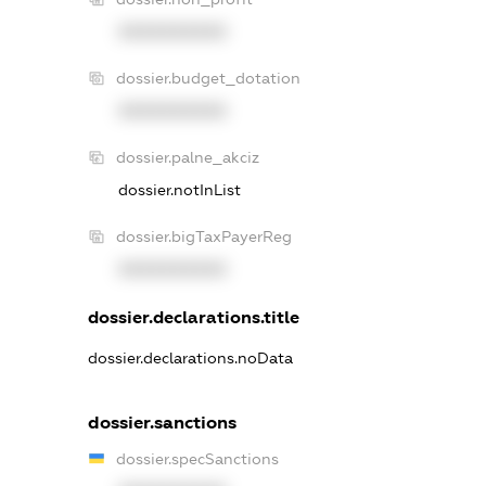
XXXXXXXXXX
dossier.budget_dotation
XXXXXXXXXX
dossier.palne_akciz
dossier.notInList
dossier.bigTaxPayerReg
XXXXXXXXXX
dossier.declarations.title
dossier.declarations.noData
dossier.sanctions
dossier.specSanctions