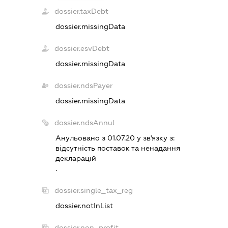
dossier.taxDebt
dossier.missingData
dossier.esvDebt
dossier.missingData
dossier.ndsPayer
dossier.missingData
dossier.ndsAnnul
Анульовано з 01.07.20 у зв'язку з:
вiдсутнiсть поставок та ненадання
декларацiй
.
dossier.single_tax_reg
dossier.notInList
dossier.non_profit