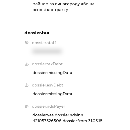
майном за винагороду або на
основі контракту
dossier.tax
dossier.staff
XXXXXXXXXX
dossier.taxDebt
dossier.missingData
dossier.esvDebt
dossier.missingData
dossier.ndsPayer
dossier.yes
dossier.ndsInn
421057526506
dossier.from 31.05.18