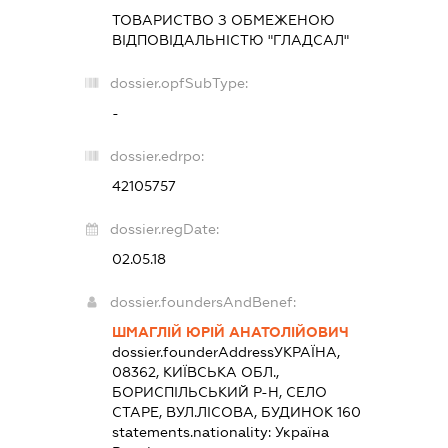
ТОВАРИСТВО З ОБМЕЖЕНОЮ
ВІДПОВІДАЛЬНІСТЮ "ГЛАДСАЛ"
dossier.opfSubType:
-
dossier.edrpo:
42105757
dossier.regDate:
02.05.18
dossier.foundersAndBenef:
ШМАГЛІЙ ЮРІЙ АНАТОЛІЙОВИЧ
dossier.founderAddress
УКРАЇНА,
08362, КИЇВСЬКА ОБЛ.,
БОРИСПІЛЬСЬКИЙ Р-Н, СЕЛО
СТАРЕ, ВУЛ.ЛІСОВА, БУДИНОК 160
statements.nationality:
Україна