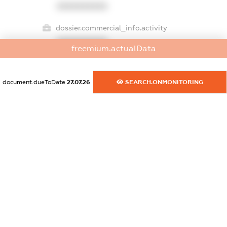
XXXXXXXXXX
dossier.commercial_info.activity
XXXXXXXXXX
freemium.actualData
document.dueToDate
27.07.26
SEARCH.ONMONITORING
freemium.exampleText_1
freemium.exampleText_2
freemium.anonymousPerSearch2
FREEMIUM.DETAILS
FREEMIUM.REGISTER