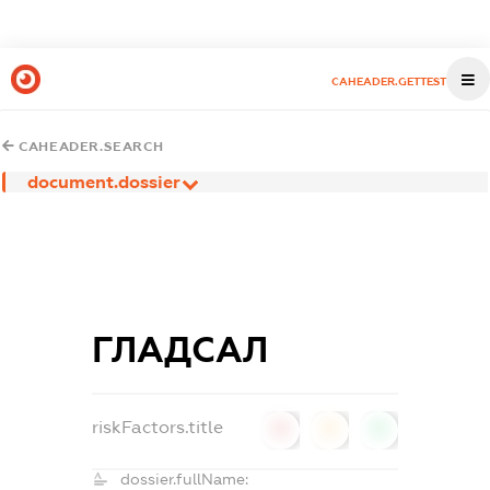
CAHEADER.GETTEST
CAHEADER.SEARCH
document.dossier
ГЛАДСАЛ
riskFactors.title
0
0
0
dossier.fullName: