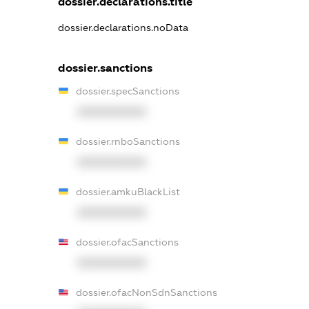
dossier.declarations.title
dossier.declarations.noData
dossier.sanctions
dossier.specSanctions
XXXXXXXXXX
dossier.rnboSanctions
XXXXXXXXXX
dossier.amkuBlackList
XXXXXXXXXX
dossier.ofacSanctions
XXXXXXXXXX
dossier.ofacNonSdnSanctions