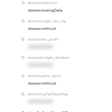
dossier.ndsAnnul
dossier.missingData
dossier.single_tax_reg
dossier.notInList
dossier.non_profit
XXXXXXXXXX
dossier.budget_dotation
XXXXXXXXXX
dossier.palne_akciz
dossier.notInList
dossier.bigTaxPayerReg
XXXXXXXXXX