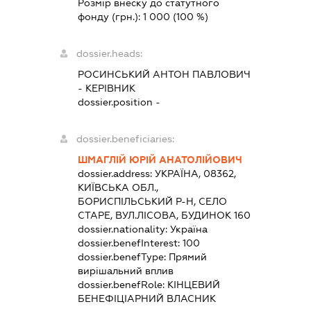
Розмір внеску до статутного
фонду (грн.):
1 000
(100 %)
dossier.heads:
РОСИНСЬКИЙ АНТОН ПАВЛОВИЧ
-
КЕРІВНИК
dossier.position -
dossier.beneficiaries:
ШМАГЛІЙ ЮРІЙ АНАТОЛІЙОВИЧ
dossier.address:
УКРАЇНА, 08362,
КИЇВСЬКА ОБЛ.,
БОРИСПІЛЬСЬКИЙ Р-Н, СЕЛО
СТАРЕ, ВУЛ.ЛІСОВА, БУДИНОК 160
dossier.nationality:
Україна
dossier.benefInterest:
100
dossier.benefType:
Прямий
вирішальний вплив
dossier.benefRole:
КІНЦЕВИЙ
БЕНЕФІЦІАРНИЙ ВЛАСНИК