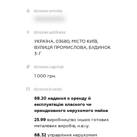
dossier.smida:
XXXXXXXXXX
dossier.address:
УКРАЇНА, 03680, МІСТО КИЇВ,
ВУЛИЦЯ ПРОМИСЛОВА, БУДИНОК
3-Г
dossier.capital:
1 000 грн.
dossier.kveds:
68.20
надання в оренду й
експлуатацію власного чи
орендованого нерухомого майна
25.99
виробництво інших готових
металевих виробів, н.в.і.у.
68.32
управління нерухомим