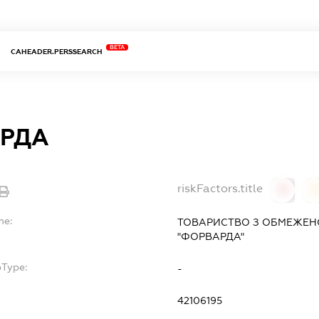
BETA
CAHEADER.PERSSEARCH
РДА
riskFactors.title
0
0
me:
ТОВАРИСТВО З ОБМЕЖЕН
"ФОРВАРДА"
bType:
-
42106195