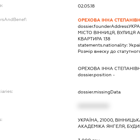
e:
02.05.18
ersAndBenef:
ОРЕХОВА ІННА СТЕПАНІВ
dossier.founderAddress
УКРА
МІСТО ВІННИЦЯ, ВУЛИЦЯ А
КВАРТИРА 138
statements.nationality:
Укра
Розмір внеску до статутног
ОРЕХОВА ІННА СТЕПАНІВ
dossier.position -
iaries:
dossier.missingData
XXXXXXXXXX
s:
УКРАЇНА, 21000, ВІННИЦЬК
АКАДЕМІКА ЯНГЕЛЯ, БУДИН
: