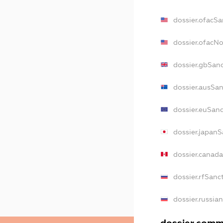
dossier.ofacSa
dossier.ofacN
dossier.gbSan
dossier.ausSa
dossier.euSan
dossier.japanS
dossier.canad
dossier.rfSanc
dossier.russia