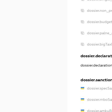
dossier.non_pr
dossier.budge
dossier.palne_
dossier.bigTa
dossier.declarat
dossier.declarati
dossier.sanctio
dossier.specS
dossier.rnboS
dossier.amkuB