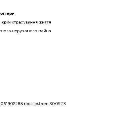
ої тари
, крім страхування життя
асного нерухомого майна
21061902288
dossier.from 30.09.23