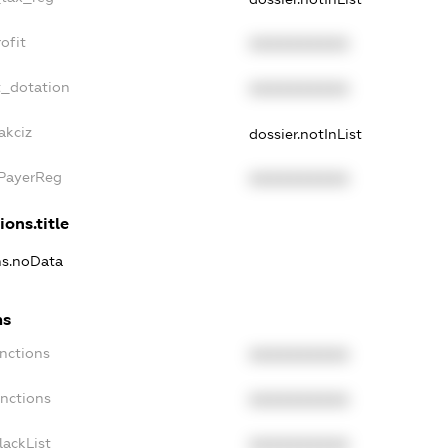
ofit
XXXXXXXXXX
t_dotation
XXXXXXXXXX
akciz
dossier.notInList
xPayerReg
XXXXXXXXXX
ions.title
ons.noData
ns
anctions
XXXXXXXXXX
anctions
XXXXXXXXXX
lackList
XXXXXXXXXX