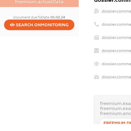
dossier.comme
freemium.actualData
dossier.comme
document.dueToDate
05.02.24
dossier.comme
SEARCH.ONMONITORING
dossier.commer
dossier.commer
dossier.commer
dossier.commer
freemium.exa
freemium.ex
freemium.an
FREEMIUM.D