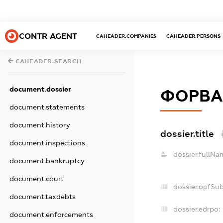
CONTR AGENT
CAHEADER.COMPANIES
CAHEADER.PERSONS
CAHEADER.SEARCH
document.dossier
ФОРВА
document.statements
document.history
dossier.title
document.inspections
dossier.fullNa
document.bankruptcy
document.court
dossier.opfSu
document.taxdebts
dossier.edrpo:
document.enforcements