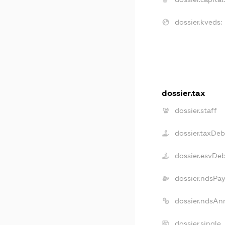
dossier.kveds:
dossier.tax
dossier.staff
dossier.taxDeb
dossier.esvDe
dossier.ndsPay
dossier.ndsAn
dossier.single