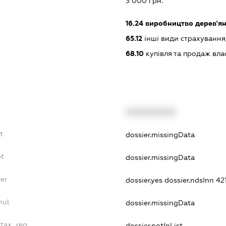
3 000 грн.
16.24
виробництво дерев'ян
65.12
інші види страхування
68.10
купівля та продаж вл
XXXXXXXXXX
t
dossier.missingData
bt
dossier.missingData
er
dossier.yes
dossier.ndsInn 4
nul
dossier.missingData
_tax_reg
dossier.notInList