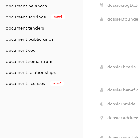
dossier.regDat
document.balances
document.scorings
new!
dossier.found
document.tenders
document.publicfunds
document.ved
document.semantrum
dossier.heads:
document.relationships
document.licenses
new!
dossier.benefic
dossier.smida:
dossier.addres
dossier.capital