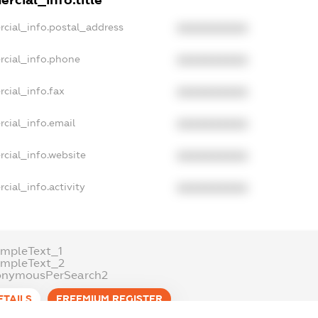
rcial_info.title
rcial_info.postal_address
XXXXXXXXXX
rcial_info.phone
XXXXXXXXXX
cial_info.fax
XXXXXXXXXX
cial_info.email
XXXXXXXXXX
cial_info.website
XXXXXXXXXX
cial_info.activity
XXXXXXXXXX
mpleText_1
ampleText_2
onymousPerSearch2
ETAILS
FREEMIUM.REGISTER