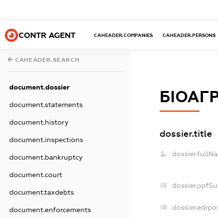
CONTR AGENT
CAHEADER.COMPANIES
CAHEADER.PERSONS
CAHEADER.SEARCH
document.dossier
БІОАГ
document.statements
document.history
dossier.title
document.inspections
dossier.fullN
document.bankruptcy
document.court
dossier.opfS
document.taxdebts
dossier.edrpo
document.enforcements