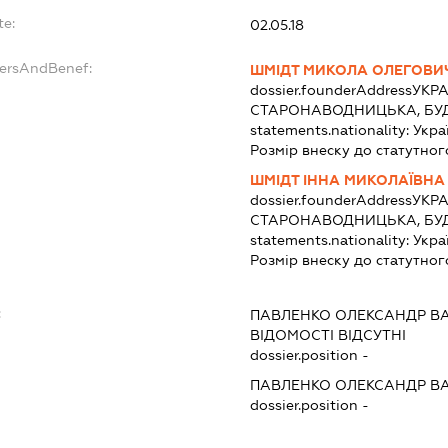
te:
02.05.18
dersAndBenef:
ШМІДТ МИКОЛА ОЛЕГОВИ
dossier.founderAddress
УКРА
СТАРОНАВОДНИЦЬКА, БУД
statements.nationality:
Укра
Розмір внеску до статутног
ШМІДТ ІННА МИКОЛАЇВНА
dossier.founderAddress
УКРА
СТАРОНАВОДНИЦЬКА, БУД
statements.nationality:
Укра
Розмір внеску до статутног
:
ПАВЛЕНКО ОЛЕКСАНДР В
ВІДОМОСТІ ВІДСУТНІ
dossier.position -
ПАВЛЕНКО ОЛЕКСАНДР В
dossier.position -