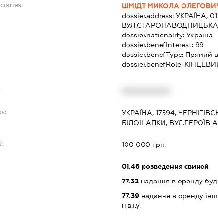
ciaries:
ШМІДТ МИКОЛА ОЛЕГОВИ
dossier.address:
УКРАЇНА, 01
ВУЛ.СТАРОНАВОДНИЦЬКА, 
dossier.nationality:
Україна
dossier.benefInterest:
99
dossier.benefType:
Прямий в
dossier.benefRole:
КІНЦЕВИ
:
XXXXXXXXXX
s:
УКРАЇНА, 17594, ЧЕРНІГІВ
БІЛОШАПКИ, ВУЛ.ГЕРОЇВ 
l:
100 000 грн.
:
01.46
розведення свиней
77.32
надання в оренду буд
77.39
надання в оренду інши
н.в.і.у.