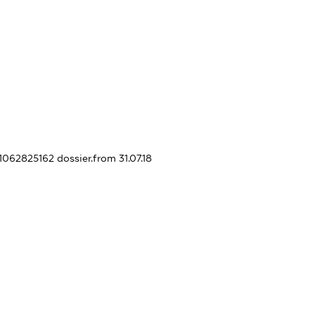
21062825162
dossier.from 31.07.18