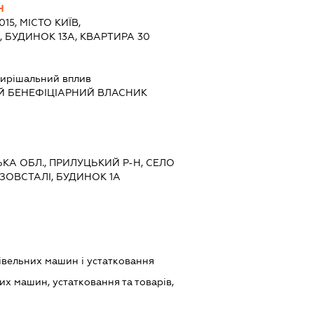
Ч
015, МІСТО КИЇВ,
БУДИНОК 13А, КВАРТИРА 30
ирішальний вплив
Й БЕНЕФІЦІАРНИЙ ВЛАСНИК
СЬКА ОБЛ., ПРИЛУЦЬКИЙ Р-Н, СЕЛО
АЗОВСТАЛІ, БУДИНОК 1А
івельних машин і устатковання
х машин, устатковання та товарів,