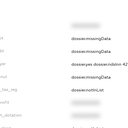
XXXXXXXXXX
bt
dossier.missingData
bt
dossier.missingData
yer
dossier.yes
dossier.ndsInn 4
nnul
dossier.missingData
e_tax_reg
dossier.notInList
rofit
XXXXXXXXXX
et_dotation
XXXXXXXXXX
_akciz