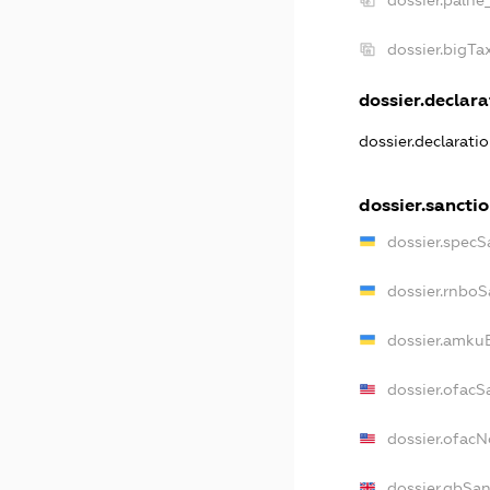
dossier.bigT
dossier.declara
dossier.declarati
dossier.sancti
dossier.specS
dossier.rnboS
dossier.amkuB
dossier.ofacS
dossier.ofac
dossier.gbSa