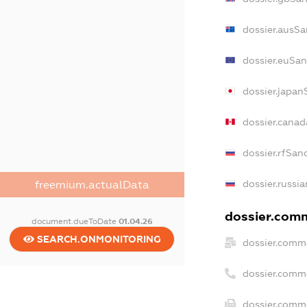
dossier.ausSa
dossier.euSan
dossier.japan
dossier.cana
dossier.rfSan
dossier.russi
freemium.actualData
dossier.comm
document.dueToDate
01.04.26
SEARCH.ONMONITORING
dossier.comm
dossier.comm
dossier.comme