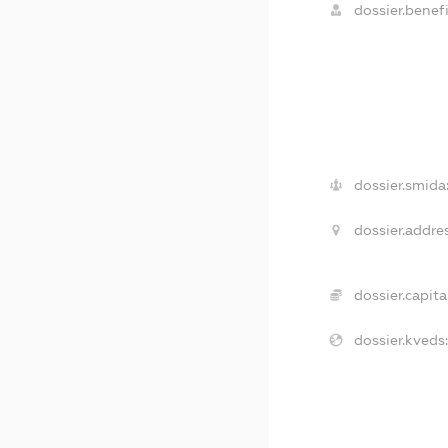
dossier.benefi
dossier.smida
dossier.addres
dossier.capita
dossier.kveds