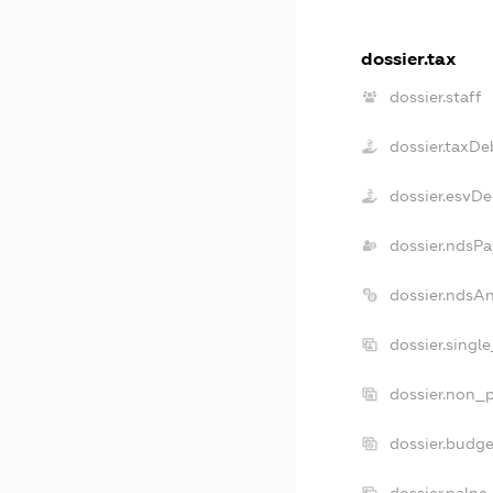
dossier.tax
dossier.staff
dossier.taxDe
dossier.esvDe
dossier.ndsPa
dossier.ndsA
dossier.singl
dossier.non_p
dossier.budg
dossier.palne