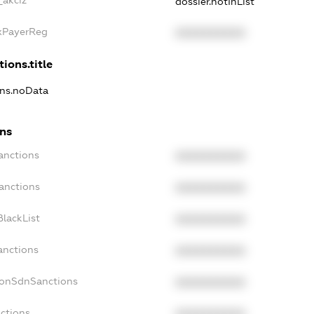
dossier.notInList
axPayerReg
XXXXXXXXXX
tions.title
ons.noData
ons
anctions
XXXXXXXXXX
anctions
XXXXXXXXXX
lackList
XXXXXXXXXX
anctions
XXXXXXXXXX
NonSdnSanctions
XXXXXXXXXX
nctions