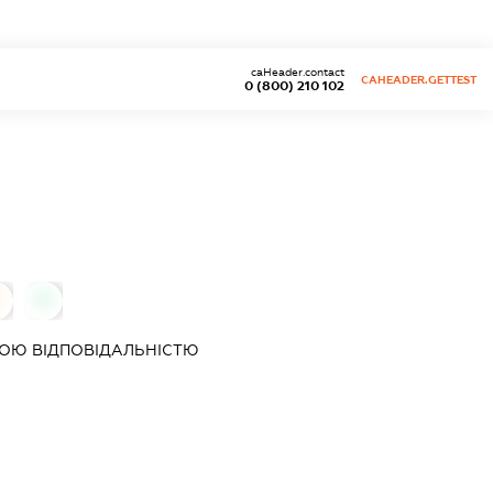
caHeader.contact
CAHEADER.GETTEST
0 (800) 210 102
0
0
ОЮ ВІДПОВІДАЛЬНІСТЮ