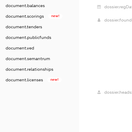
document.balances
dossier.regDa
document.scorings
new!
dossier.foun
document.tenders
document.publicfunds
document.ved
document.semantrum
document.relationships
document.licenses
new!
dossier.heads