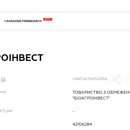
BETA
CAHEADER.PERSSEARCH
РОІНВЕСТ
riskFactors.title
0
ame:
ТОВАРИСТВО З ОБМЕЖЕН
"БІОАГРОІНВЕСТ"
ubType:
-
:
42106284