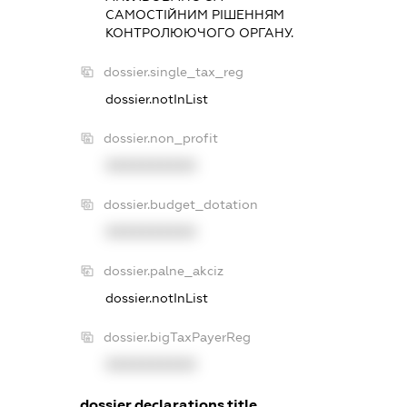
САМОСТIЙНИМ РIШЕННЯМ
КОНТРОЛЮЮЧОГО ОРГАНУ.
dossier.single_tax_reg
dossier.notInList
dossier.non_profit
XXXXXXXXXX
dossier.budget_dotation
XXXXXXXXXX
dossier.palne_akciz
dossier.notInList
dossier.bigTaxPayerReg
XXXXXXXXXX
dossier.declarations.title