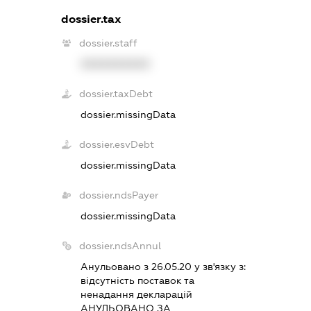
dossier.tax
dossier.staff
XXXXXXXXXX
dossier.taxDebt
dossier.missingData
dossier.esvDebt
dossier.missingData
dossier.ndsPayer
dossier.missingData
dossier.ndsAnnul
Анульовано з 26.05.20 у зв'язку з:
вiдсутнiсть поставок та
ненадання декларацiй
АНУЛЬОВАНО ЗА