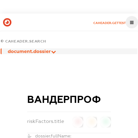
CAHEADER.GETTEST
CAHEADER.SEARCH
document.dossier
ВАНДЕРПРОФ
riskFactors.title
0
0
0
dossier.fullName: