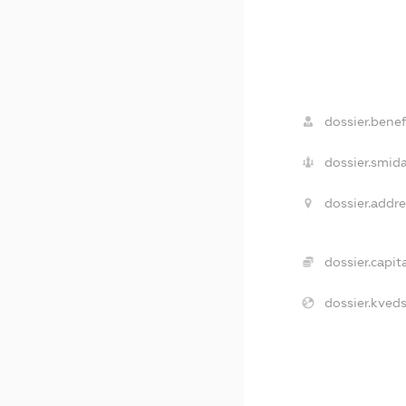
dossier.benefi
dossier.smida
dossier.addre
dossier.capita
dossier.kveds