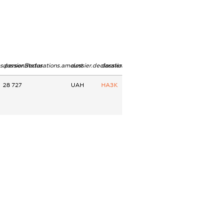
ns.personStatus
dossier.declarations.amount
dossier.declarations.currency
dossier.declarations.source
28 727
UAH
НАЗК