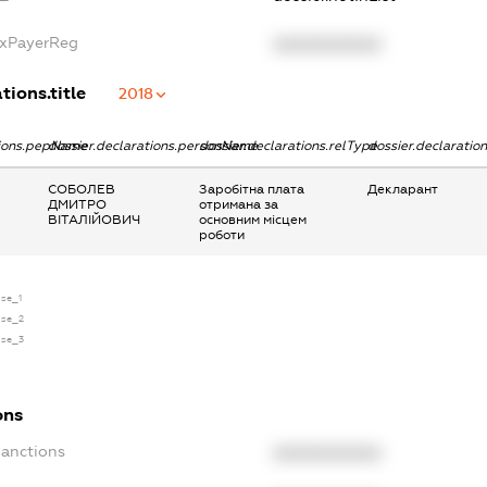
axPayerReg
XXXXXXXXXX
tions.title
2018
tions.pepName
dossier.declarations.personName
dossier.declarations.relType
dossier.declaratio
СОБОЛЕВ
Заробітна плата
Декларант
ДМИТРО
отримана за
ВІТАЛІЙОВИЧ
основним місцем
роботи
nse_1
ense_2
ense_3
ons
Sanctions
XXXXXXXXXX