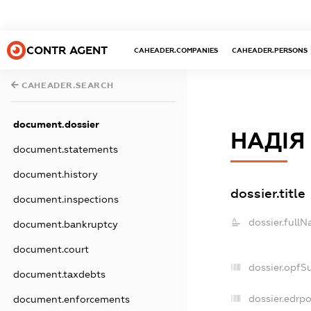
CONTR AGENT
CAHEADER.COMPANIES
CAHEADER.PERSONS
CAHEADER.SEARCH
document.dossier
НАДІЯ
document.statements
document.history
dossier.title
document.inspections
dossier.fullN
document.bankruptcy
document.court
dossier.opfS
document.taxdebts
dossier.edrpo
document.enforcements