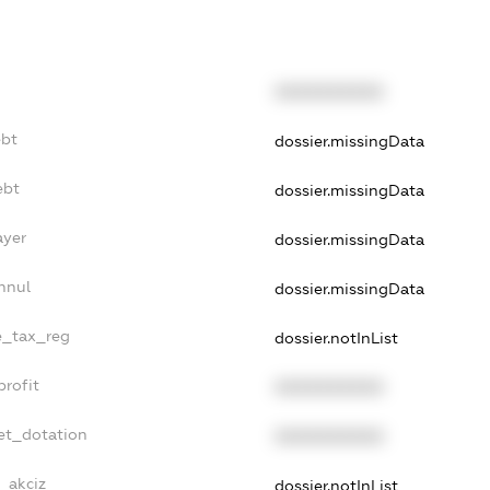
XXXXXXXXXX
ebt
dossier.missingData
ebt
dossier.missingData
ayer
dossier.missingData
nnul
dossier.missingData
le_tax_reg
dossier.notInList
profit
XXXXXXXXXX
et_dotation
XXXXXXXXXX
e_akciz
dossier.notInList