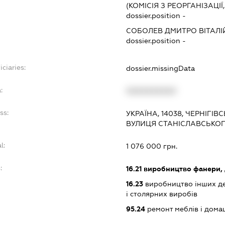
(КОМІСІЯ З РЕОРГАНІЗАЦІЇ
dossier.position -
СОБОЛЕВ ДМИТРО ВІТАЛ
dossier.position -
ciaries:
dossier.missingData
:
XXXXXXXXXX
ss:
УКРАЇНА, 14038, ЧЕРНІГІВС
ВУЛИЦЯ СТАНІСЛАВСЬКОГ
l:
1 076 000 грн.
:
16.21
виробництво фанери, д
16.23
виробництво інших де
і столярних виробів
95.24
ремонт меблів і дом