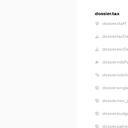
dossier.tax
dossier.staff
dossier.taxD
dossier.esvD
dossier.ndsP
dossier.ndsA
dossier.sing
dossier.non_
dossier.budg
dossier.paln