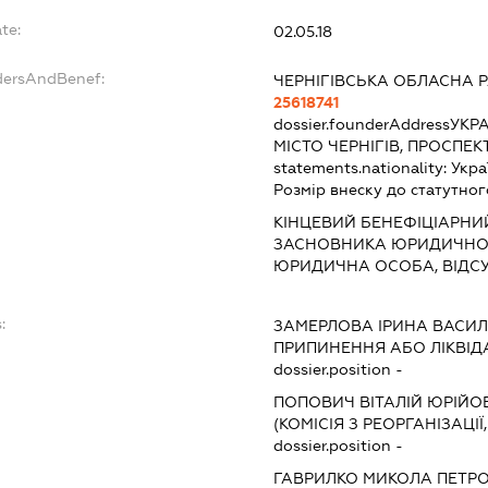
te:
02.05.18
dersAndBenef:
ЧЕРНІГІВСЬКА ОБЛАСНА 
25618741
dossier.founderAddress
УКРА
МІСТО ЧЕРНІГІВ, ПРОСПЕК
statements.nationality:
Укра
Розмір внеску до статутног
КІНЦЕВИЙ БЕНЕФІЦІАРНИ
ЗАСНОВНИКА ЮРИДИЧНОЇ
ЮРИДИЧНА ОСОБА, ВІДСУ
:
ЗАМЕРЛОВА ІРИНА ВАСИЛ
ПРИПИНЕННЯ АБО ЛІКВІД
dossier.position -
ПОПОВИЧ ВІТАЛІЙ ЮРІЙО
(КОМІСІЯ З РЕОРГАНІЗАЦІЇ
dossier.position -
ГАВРИЛКО МИКОЛА ПЕТР