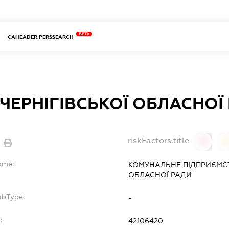
BETA
CAHEADER.PERSSEARCH
 ЧЕРНІГІВСЬКОЇ ОБЛАСНОЇ
riskFactors.title
0
ame:
КОМУНАЛЬНЕ ПІДПРИЄМСТВ
ОБЛАСНОЇ РАДИ
ubType:
-
:
42106420