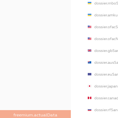
dossier.rnbo
dossier.amku
dossier.ofac
dossier.ofa
dossier.gbSa
dossier.ausS
dossier.euSa
dossier.japa
dossier.cana
dossier.rfSan
freemium.actualData