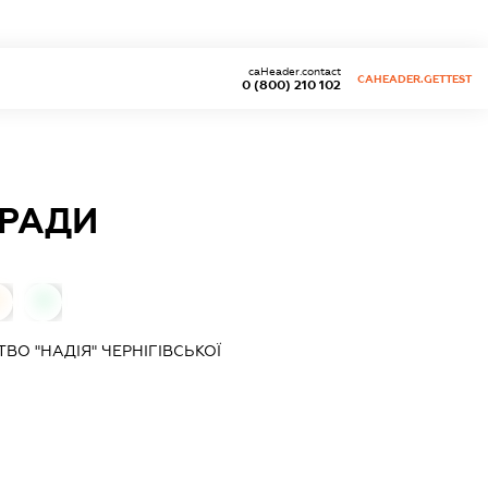
caHeader.contact
CAHEADER.GETTEST
0 (800) 210 102
 РАДИ
0
0
О "НАДІЯ" ЧЕРНІГІВСЬКОЇ