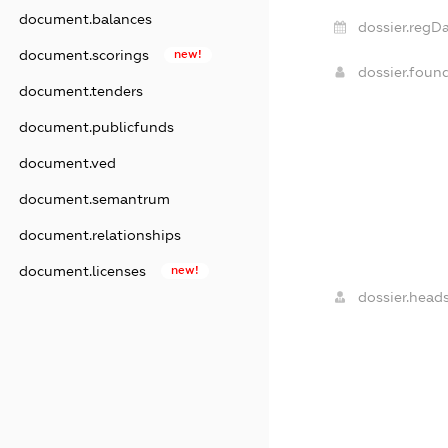
document.balances
dossier.regDa
document.scorings
new!
dossier.foun
document.tenders
document.publicfunds
document.ved
document.semantrum
document.relationships
document.licenses
new!
dossier.heads