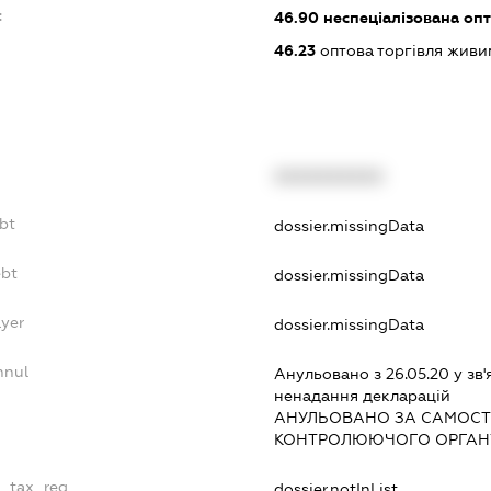
:
46.90
неспеціалізована опт
46.23
оптова торгівля жив
XXXXXXXXXX
bt
dossier.missingData
ebt
dossier.missingData
ayer
dossier.missingData
nnul
Анульовано з 26.05.20 у зв'
ненадання декларацiй
АНУЛЬОВАНО ЗА САМОСТ
КОНТРОЛЮЮЧОГО ОРГАНУ
e_tax_reg
dossier.notInList