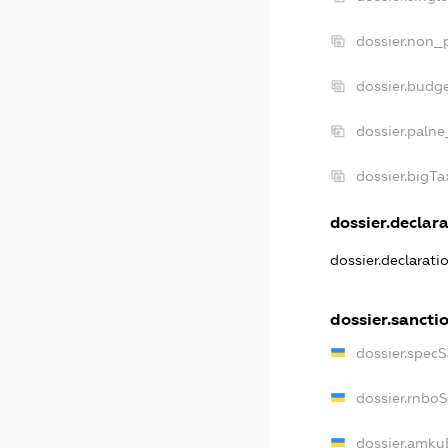
dossier.non_p
dossier.budg
dossier.palne
dossier.bigT
dossier.declara
dossier.declarat
dossier.sancti
dossier.spec
dossier.rnbo
dossier.amku