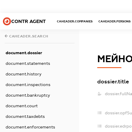
CONTR AGENT
CAHEADER.COMPANIES
CAHEADER.PERSONS
CAHEADER.SEARCH
document.dossier
МЕЙНО
document.statements
document.history
dossier.title
document.inspections
dossier.fullN
document.bankruptcy
document.court
dossier.opfS
document.taxdebts
dossier.edrpo
document.enforcements