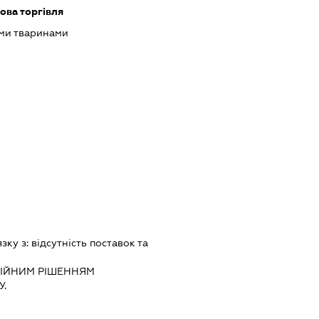
ова торгівля
ими тваринами
язку з:
вiдсутнiсть поставок та
IЙНИМ РIШЕННЯМ
.