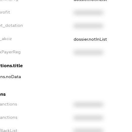
rofit
XXXXXXXXXX
et_dotation
XXXXXXXXXX
_akciz
dossier.notInList
axPayerReg
XXXXXXXXXX
tions.title
ions.noData
ons
Sanctions
XXXXXXXXXX
Sanctions
XXXXXXXXXX
BlackList
XXXXXXXXXX