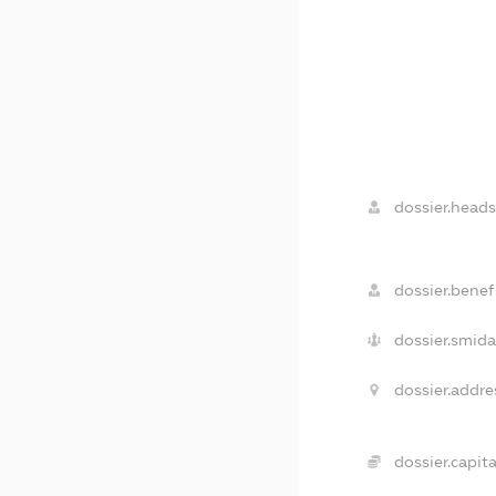
dossier.heads
dossier.benefi
dossier.smida
dossier.addre
dossier.capita