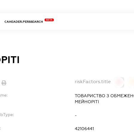
BETA
CAHEADER.PERSSEARCH
РІТІ
riskFactors.title
0
ame:
ТОВАРИСТВО З ОБМЕЖЕН
МЕЙНОРІТІ
ubType:
-
:
42106441