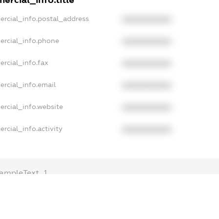
ercial_info.postal_address
XXXXXXXXXX
ercial_info.phone
XXXXXXXXXX
rcial_info.fax
XXXXXXXXXX
ercial_info.email
XXXXXXXXXX
ercial_info.website
XXXXXXXXXX
rcial_info.activity
XXXXXXXXXX
ampleText_1
xampleText_2
nonymousPerSearch2
DETAILS
FREEMIUM.REGISTER