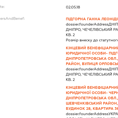
te:
02.05.18
dersAndBenef:
ПІДГОРНА ГАННА ЛЕОНІД
dossier.founderAddress
ДНІП
ДНІПРО, ЧЕЧЕЛІВСЬКИЙ Р
КВ. 2
Розмір внеску до статутног
КІНЦЕВИЙ БЕНЕФІЦІАРНИ
ЮРИДИЧНОЇ ОСОБИ- ПІДГО
ДНІПРОПЕТРОВСЬКА ОБЛ.,
РАЙОН, ВУЛИЦЯ ОРЛОВСЬК
dossier.founderAddress
ДНІП
ДНІПРО, ЧЕЧЕЛІВСЬКИЙ Р
КВ. 2
КІНЦЕВИЙ БЕНЕФІЦІАРНИ
ЮРИДИЧНОЇ ОСОБИ- ЧЕРН
ДНІПРОПЕТРОВСЬКА ОБЛ.,
ШЕВЧЕНКІВСЬКИЙ РАЙОН,
БУДИНОК 28, КВАРТИРА 36
dossier.founderAddress
УКРА