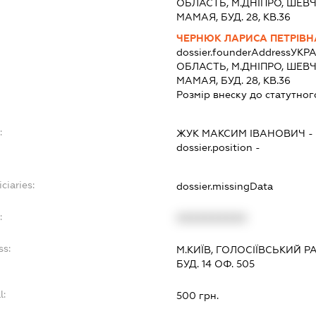
ОБЛАСТЬ, М.ДНIПРО, ШЕВЧ
МАМАЯ, БУД. 28, КВ.36
ЧЕРНЮК ЛАРИСА ПЕТРІВН
dossier.founderAddress
УКРА
ОБЛАСТЬ, М.ДНIПРО, ШЕВЧ
МАМАЯ, БУД. 28, КВ.36
Розмір внеску до статутног
:
ЖУК МАКСИМ ІВАНОВИЧ
dossier.position -
ciaries:
dossier.missingData
:
XXXXXXXXXX
ss:
М.КИЇВ, ГОЛОСІЇВСЬКИЙ 
БУД. 14 ОФ. 505
l:
500 грн.