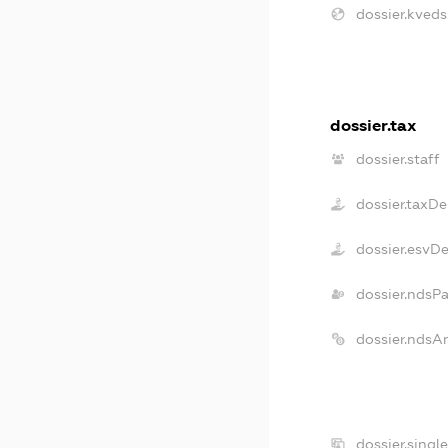
dossier.kveds
dossier.tax
dossier.staff
dossier.taxDe
dossier.esvD
dossier.ndsP
dossier.ndsA
dossier.singl