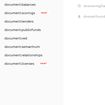
document.balances
dossier.regDa
document.scorings
new!
dossier.foun
document.tenders
document.publicfunds
document.ved
document.semantrum
document.relationships
document.licenses
new!