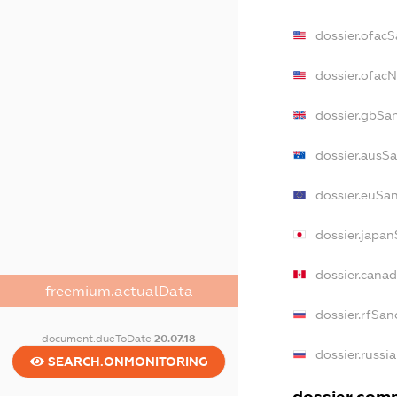
dossier.ofacS
dossier.ofac
dossier.gbSa
dossier.ausS
dossier.euSa
dossier.japa
dossier.cana
freemium.actualData
dossier.rfSan
document.dueToDate
20.07.18
dossier.russi
SEARCH.ONMONITORING
dossier.comm